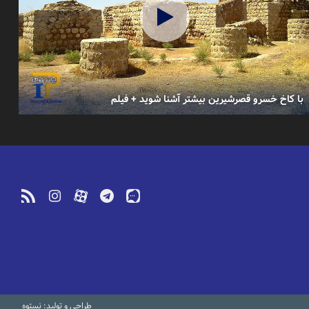
زارش تصویری از پارک مینی ورلد در ملایر
پارک مینی ورلد ملایردر شمال این شهر
ر خاورمیانه نیز شناخته می‌شود. پارک مینی ورلد ملایر در با هدف به نمایش گذاشتن آث
عبد باستانی پارتنون یونان، آرامگاه فردوسی، خیام، سی و سه پل، پل ورسک و...در 
با کاخ خسرو قصرشیرین بیشتر آشنا شوید + فیلم
راهم کرده، بلکه به معرفی فرهنگ و تاریخ غنی ایران نیز کمک خواهد کرد.
طراحی و تولید: نستوه