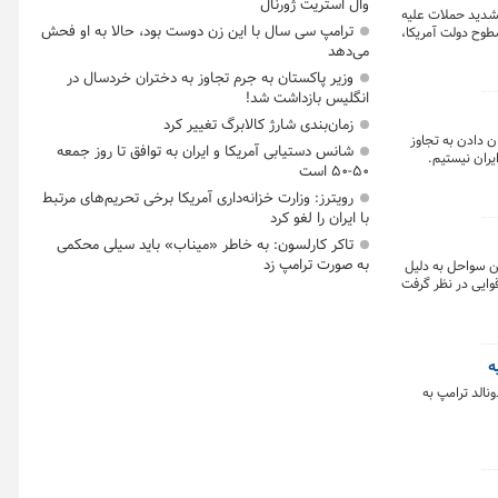
وال استریت ژورنال
تشدید حملات علیه
ترامپ سی سال با این زن دوست بود، حالا به او فحش
سطوح دولت آمریکا،
ش ذخایر تسلیحاتی
می‌دهد
ست مذاکرات، همه
وزیر پاکستان به جرم تجاوز به دختران خردسال در
انگلیس بازداشت شد!
زمان‌بندی شارژ کالابرگ تغییر کرد
ن دادن به تجاوز
شانس دستیابی آمریکا و ایران به توافق تا روز جمعه
یران نیستیم.
۵۰-۵۰ است
رویترز: وزارت خزانه‌داری آمریکا برخی تحریم‌های مرتبط
با ایران را لغو کرد
تاکر کارلسون: به خاطر «میناب» باید سیلی محکمی
به صورت ترامپ زد
 این سواحل به دلیل
وایی در نظر گرفت
نالد ترامپ به