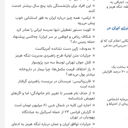
، اعترافی به
این افراد برای بازنشستگی باید پنج سال بیشتر خدمت
ه، تنگه هرمز و
کنند
ترامپ: همه چیز درباره ایران به طور استثنایی خوب
پیش می‌رود
رژی ایران در
کویت دستور تعطیلی تنها مدرسه ایرانی را صادر کرد
شکاف ریاض و ابوظبی بر سر ایران/ چه‌کسی پیشنهاد
ایی اعلام کرد که او
حمله زمینی داد؟
ه سی‌بی‌اس مدعی
مدودف: ژاپن دست نشانده آمریکاست
های انرژی و شبکه
جزئیات متن اولیۀ طرح راهبردی مدیریت تنگه هرمز
قتل جوان تهرانی توسط سه مرد پژوسوار
ینه ساخت یک
راز اختلاف قیمت مکمل‌ها؛ چرا بیمار در داروخانه
ساختمان پنج‌طبقه در کشور به متری ۶۰ میلیون رسیده که نسبت به سال گذشته حدود ۷۰ درصد افزایش
بیشتر پول می‌دهد؟
فارن‌پالیسی: عربستان در بن‌بست راهبردی گرفتار
شده است
از حذف نام همسر تا تغییر نام خانوادگی؛ اما و اگرهای
تعویض شناسنامه
 سرمایه اشخاص
ای از احتیاط و
اجاره این کلبه در شمال شبی ۸۱ میلیون تومان است
گزارش فرانس ۲۴ از حمله اسرائیل به عبادتگاه
یهودیان در تهران
جزئیات توافق ایران و عمان درباره تنگه هرمز به ادعای