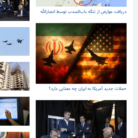
دریافت عوارض از تنگه باب‌المندب توسط انصاراللّه
حملات جدید آمریکا به ایران چه معنایی دارد؟