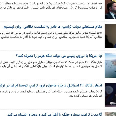
چه اتفاقی در نشست محرمانه کاخ سفید رخ داد که دونالد ترامپ، دست‌کم فعلاً، از 
ایران عقب نشست؟ گزارش‌ رسانه‌های آمریکایی-اسرائیلی از اختلاف‌نظر در بالاترین 
هشدار جی‌دی ونس و ژنرال دن کین درباره هزینه‌های گسترش جنگ و نگرانی از کاه
آمریکا پرده برداشته‌اند؛ با این حال، کاخ سفید همچنان تأکید دارد که در صورت شک
گزینه‌ها علیه ایران روی میز خواهد ماند.
مقام مستعفی دولت ترامپ: ما قادر به شکست نظامی ایران نیستیم
«جو کنت» مدیر سابق مرکز ملی مبارزه با تروریسم دولت ترامپ در پیامی خواستار پایا
نظامی آمریکا علیه جمهوری اسلامی ایران شد و تاکید کرد: ما قادر به شکست نظامی ا
آیا امریکا با نیروی زمینی می تواند تنگه هرمز را تصرف کند؟
طول تنگه ۲۰۰ کیلومتر است که به همین میزان مقابل سواحل ایران قرار دارد. عمق
اتصال به سرزمین اصلی صدها کیلومتر است. برای بازگشایی تنگه و تسلط بر آن باید ق
که بتوانند بر این جغرافیای بزرگ مسلط گردند.
ادعای کانال ۱۲ اسرائیل درباره ماجرای ترور ترامپ توسط ایران در ترکیه
گزارش‌هایی منتشر شده مبنی بر اینکه اسرائیل هشداری درباره قصد ایران برای ترور دو
آمریکایی‌ها منتقل کرده بود.
گاردین: ترامپ دوباره جنگ را آغاز می‌کند و دوباره اشتباه می‌کند