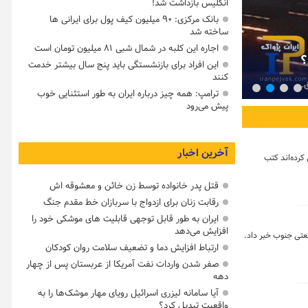
انگلیس بازداشت شد!
بانک مرکزی: ۹۰ میلیون کیف پول برای ایرانی ها
ساخته شد
اجاره این کلبه در شمال شبی ۸۱ میلیون تومان است
؟
ایران با فناوری چین و تجربه جنگ روسیه و اوکرا
این افراد برای بازنشستگی باید پنج سال بیشتر خدمت
کنند
ق…
رسانه انگلیسی گاردین مدعی شد که ایران با فناوری چین و تجربه ج
ترامپ: همه چیز درباره ایران به طور استثنایی خوب
پیش می‌رود
آخرین اخبار
کرده‌اند کتب
قتل پدر خانواده توسط زن خائن و معشوقه اش
رقابت زنان برای ازدواج با سربازان خط مقدم جنگ
ایران به طور قابل توجهی قابلیت های موشکی خود را
افزایش می‌دهد
ارتباط افزایش دما و تضعیف سلامت روان کودکان
صفر شدن واردات نفت آمریکا از عربستان پس از چهار
دهه
آیا سامانه لیزری اسرائیل رویای مهار موشک‌ها را به
واقعیت تبدیل کرد؟