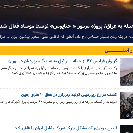
له به عراق/ پروژه مرموز «اختاپوس» توسط موساد فعال شد
 در یک زمان بسیار حساس رخ داد. آنطور که کاظمی قمی، سفیر پیشین ‌ایران ‌در عرا
ـــار اصلـــــــــــــــــــــــــی
گزارش فرانس ۲۴ از حمله اسرائیل به عبادتگاه یهودیان در تهران
یک نمازگزار کنیسه رفیع‌نیا گفت که پس از حمله اسرائیل به همراه چند نفر دیگر سعی 
مقدس را که در بمباران پراکنده شده بودند، از کوچه و خیابان جمع‌آوری کنند.
کشف مزارع زیرزمینی تولید رمرزارز در عمق ۱۰ متری زمین
سپهوند از کشف مزرعه‌های زیرزمینی رمز ارز و مصرف ۶۰ درصدی برق شهرک‌های صنعتی جنوب خبر داد.
ایمیل مرموزی که مشکل بزرگ آمریکا مقابل ایران را فاش کرد