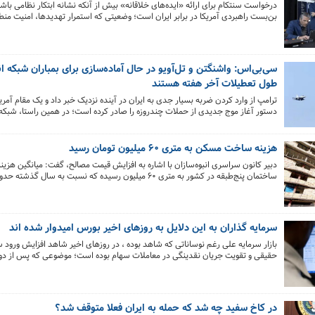
درخواست سنتکام برای ارائه «ایده‌های خلاقانه» بیش از آنکه نشانه ابتکار نظامی باشد
بن‌بست راهبردی آمریکا در برابر ایران است؛ وضعیتی که استمرار تهدیدها، امنیت منطق
آینده دیپلماسی را به هم گره زده است.
سی‌بی‌اس: واشنگتن و تل‌آویو در حال آماده‌سازی برای بمباران شبکه ان
طول تعطیلات آخر هفته هستند
ترامپ از وارد کردن ضربه بسیار جدی به ایران در آینده نزدیک خبر داد و یک مقام آمریک
دستور آغاز موج جدیدی از حملات چندروزه را صادر کرده است؛ در همین راستا، شبک
شد آمریکا و اسرائیل برای انجام یکی از شدیدترین کارزارهای بمباران علیه زیرساخت‌
برق ایران آماده می‌شوند.
هزینه ساخت مسکن به متری ۶۰ میلیون تومان رسید
دبیر کانون سراسری انبوه‌سازان با اشاره به افزایش قیمت مصالح، گفت: میانگین هز
داشته است.
سرمایه گذاران به این دلایل به روزهای اخیر بورس امیدوار شده اند
بازار سرمایه علی رغم نوساناتی که شاهد بوده ، در روزهای اخیر شاهد افزایش ورود
حقیقی و تقویت جریان نقدینگی در معاملات سهام بوده است؛ موضوعی که پس از دوره‌
انتظار، بار دیگر توجه فعالان بازار را به خود جلب کرده است.
در کاخ سفید چه شد که حمله به ایران فعلا متوقف شد؟