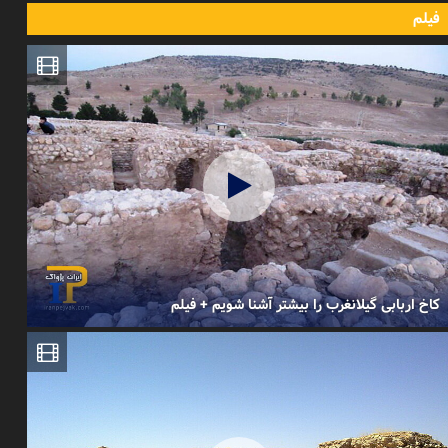
فیلم
کاخ اربابی گیلانغرب را بیشتر آشنا شویم + فیلم