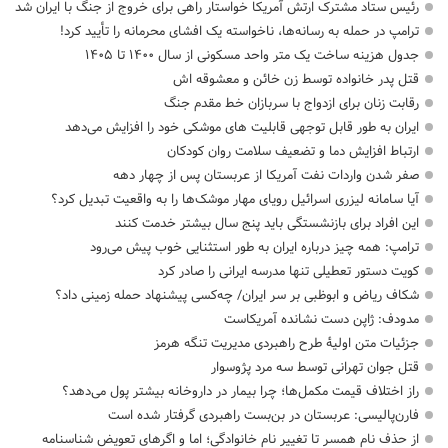
رئیس ستاد مشترک ارتش آمریکا خواستار راهی برای خروج از جنگ با ایران شد
ترامپ در حمله‌ به رسانه‌ها، ناخواسته یک افشای محرمانه را تأیید کرد!
جدول هزینه ساخت یک متر واحد مسکونی از سال ۱۴۰۰ تا ۱۴۰۵
قتل پدر خانواده توسط زن خائن و معشوقه اش
رقابت زنان برای ازدواج با سربازان خط مقدم جنگ
ایران به طور قابل توجهی قابلیت های موشکی خود را افزایش می‌دهد
ارتباط افزایش دما و تضعیف سلامت روان کودکان
صفر شدن واردات نفت آمریکا از عربستان پس از چهار دهه
آیا سامانه لیزری اسرائیل رویای مهار موشک‌ها را به واقعیت تبدیل کرد؟
این افراد برای بازنشستگی باید پنج سال بیشتر خدمت کنند
ترامپ: همه چیز درباره ایران به طور استثنایی خوب پیش می‌رود
کویت دستور تعطیلی تنها مدرسه ایرانی را صادر کرد
شکاف ریاض و ابوظبی بر سر ایران/ چه‌کسی پیشنهاد حمله زمینی داد؟
مدودف: ژاپن دست نشانده آمریکاست
جزئیات متن اولیۀ طرح راهبردی مدیریت تنگه هرمز
قتل جوان تهرانی توسط سه مرد پژوسوار
راز اختلاف قیمت مکمل‌ها؛ چرا بیمار در داروخانه بیشتر پول می‌دهد؟
فارن‌پالیسی: عربستان در بن‌بست راهبردی گرفتار شده است
از حذف نام همسر تا تغییر نام خانوادگی؛ اما و اگرهای تعویض شناسنامه