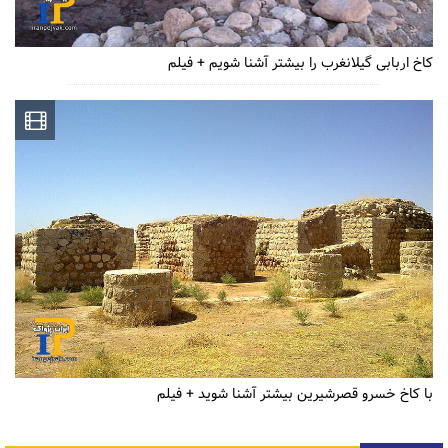
کاخ اربابی گیلانغرب را بیشتر آشنا شویم + فیلم
با کاخ خسرو قصرشیرین بیشتر آشنا شوید + فیلم