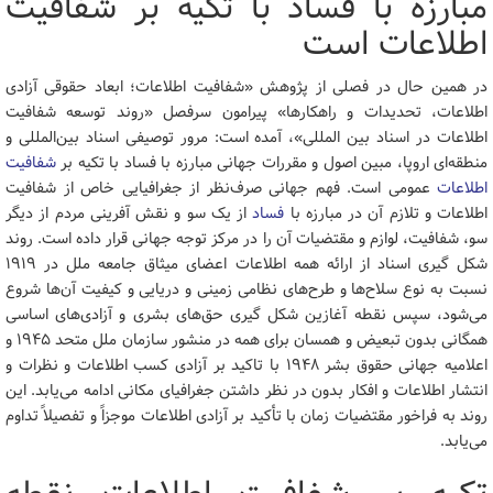
مبارزه با فساد با تکیه بر شفافیت
اطلاعات است
در همین حال در فصلی از پژوهش «شفافیت اطلاعات؛ ابعاد حقوقی آزادی
اطلاعات، تحدیدات و راهکارها» پیرامون سرفصل «روند توسعه شفافیت
اطلاعات در اسناد بین المللی»، آمده است: مرور توصیفی اسناد بین‌المللی و
منطقه‌ای اروپا، مبین اصول و مقررات جهانی مبارزه با فساد با تکیه بر
شفافیت
اطلاعات
عمومی است. فهم جهانی صرف‌نظر از جغرافیایی خاص از شفافیت
اطلاعات و تلازم آن در مبارزه با
فساد
از یک سو و نقش آفرینی مردم از دیگر
سو، شفافیت، لوازم و مقتضیات آن را در مرکز توجه جهانی قرار داده است. روند
شکل گیری اسناد از ارائه همه اطلاعات اعضای میثاق جامعه ملل در 1919
نسبت به نوع سلاح‌ها و طرح‌های نظامی زمینی و دریایی و کیفیت آن‌ها شروع
می‌شود، سپس نقطه آغازین شکل گیری حق‌های بشری و آزادی‌های اساسی
همگانی بدون تبعیض و همسان برای همه در منشور سازمان ملل متحد 1945 و
اعلامیه جهانی حقوق بشر 1948 با تاکید بر آزادی کسب اطلاعات و نظرات و
انتشار اطلاعات و افکار بدون در نظر داشتن جغرافیای مکانی ادامه می‌یابد. این
روند به فراخور مقتضیات زمان با تأکید بر آزادی اطلاعات موجزاً و تفصیلاً تداوم
می‌یابد.