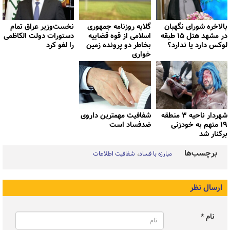
بالاخره شورای نگهبان
گلایه روزنامه جمهوری
نخست‌وزیر عراق تمام
در مشهد هتل ۱۵ طبقه
اسلامی از قوه قضاییه
دستورات دولت الکاظمی
لوکس دارد یا ندارد؟
بخاطر دو پرونده زمین
را لغو کرد
خواری
شهردار ناحیه ۳ منطقه
شفافیت مهمترین داروی
۱۹ متهم به خودزنی
ضدفساد است
برکنار شد
برچسب‌ها
مبارزه با فساد
شفافیت اطلاعات
ارسال نظر
نام *