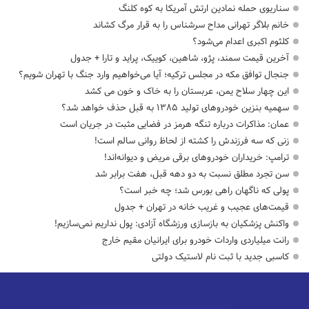
سناریوی حمله نمادین ارتش آمریکا به کوه کلنگ
خانم بلاگر تهرانی مداح سرشناس را به قرار مرگ کشاند
کلثوم اکبری اعدام می‌شود؟
آخرین قیمت سمند، پژو، شاهین، کوییک، پراید و تارا + جدول
جنجال توافق مکه در مجلس ترکیه؛ آیا می‌خواهیم وارد جنگ با تهران شویم؟
این چهار سلاح یمن، عربستان را به خاک و خون می کشد
سهمیه بنزین خودروهای تولید ۱۳۸۵ به قبل حذف خواهد شد؟
عمان: مذاکرات درباره تنگه هرمز در فضایی مثبت در جریان است
زنی که سه فرزندش را کشته از لحاظ روانی سالم است!
ترامپ: خریداران خودروهای برقی مریض و دیوانه‌اند!
سن تجرد مطلق نسبت به دو دهه قبل، هفت برابر شد
پولی که ناگهان راهی بورس شد؛ چه خبر است؟
قیمت‌های عجیب و غریب خانه در تهران + جدول
واکنش پزشکیان به بازسازی ورزشگاه آزادی: پول نداریم نمی‌سازیم!
رانت میلیاردی واردات خودرو برای ایرانیان مقیم خارج
کاسبی جدید با ثبت نام لاستیک دولتی