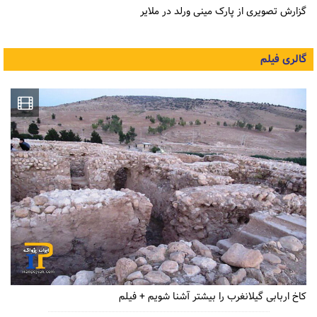
گزارش تصویری از پارک مینی ورلد در ملایر
گالری فیلم
کاخ اربابی گیلانغرب را بیشتر آشنا شویم + فیلم