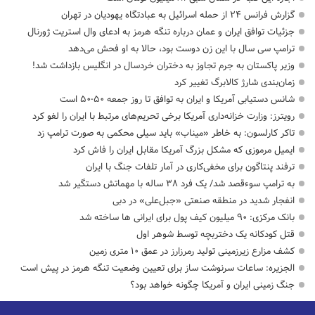
گزارش فرانس ۲۴ از حمله اسرائیل به عبادتگاه یهودیان در تهران
جزئیات توافق ایران و عمان درباره تنگه هرمز به ادعای وال استریت ژورنال
ترامپ سی سال با این زن دوست بود، حالا به او فحش می‌دهد
وزیر پاکستان به جرم تجاوز به دختران خردسال در انگلیس بازداشت شد!
زمان‌بندی شارژ کالابرگ تغییر کرد
شانس دستیابی آمریکا و ایران به توافق تا روز جمعه ۵۰-۵۰ است
رویترز: وزارت خزانه‌داری آمریکا برخی تحریم‌های مرتبط با ایران را لغو کرد
تاکر کارلسون: به خاطر «میناب» باید سیلی محکمی به صورت ترامپ زد
ایمیل مرموزی که مشکل بزرگ آمریکا مقابل ایران را فاش کرد
ترفند پنتاگون برای مخفی‌کاری در آمار تلفات جنگ با ایران
به ترامپ سوءقصد شد/ یک فرد ۳۸ ساله با مهماتش دستگیر شد
انفجار شدید در منطقه صنعتی «جبل‌علی» در دبی
بانک مرکزی: ۹۰ میلیون کیف پول برای ایرانی ها ساخته شد
قتل کودکانه یک دختربچه توسط شوهر اول
کشف مزارع زیرزمینی تولید رمرزارز در عمق ۱۰ متری زمین
الجزیره: ساعات سرنوشت ساز برای تعیین وضعیت تنگه هرمز در پیش است
جنگ زمینی ایران و آمریکا چگونه خواهد بود؟