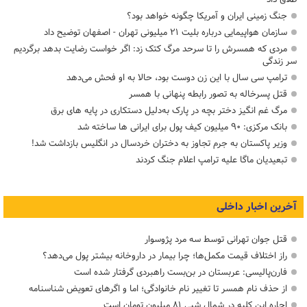
جنگ زمینی ایران و آمریکا چگونه خواهد بود؟
سازمان هواپیمایی درباره بلیت ۲۱ میلیونی تهران - اصفهان توضیح داد
مردی که همسرش را تا سرحد مرگ کتک زد: اگر خواست رضایت بدهد برگردیم
سر زندگی
ترامپ سی سال با این زن دوست بود، حالا به او فحش می‌دهد
قتل پسرخاله به تصور رابطه پنهانی با همسر
مرگ غم انگیز دختر بچه در پارک به‌دلیل دستکاری در پایه های برق
بانک مرکزی: ۹۰ میلیون کیف پول برای ایرانی ها ساخته شد
وزیر پاکستان به جرم تجاوز به دختران خردسال در انگلیس بازداشت شد!
تبعیدیان ماگا علیه ترامپ اعلام جنگ کردند
آخرین اخبار داخلی
قتل جوان تهرانی توسط سه مرد پژوسوار
راز اختلاف قیمت مکمل‌ها؛ چرا بیمار در داروخانه بیشتر پول می‌دهد؟
فارن‌پالیسی: عربستان در بن‌بست راهبردی گرفتار شده است
از حذف نام همسر تا تغییر نام خانوادگی؛ اما و اگرهای تعویض شناسنامه
اجاره این کلبه در شمال شبی ۸۱ میلیون تومان است