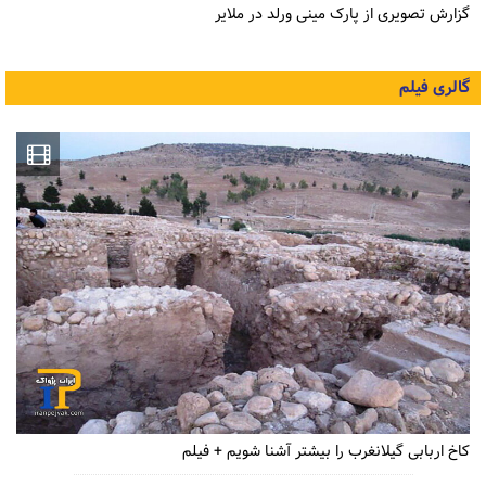
گزارش تصویری از پارک مینی ورلد در ملایر
گالری فیلم
کاخ اربابی گیلانغرب را بیشتر آشنا شویم + فیلم