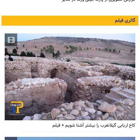
گالری فیلم
کاخ اربابی گیلانغرب را بیشتر آشنا شویم + فیلم