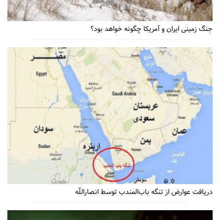
جنگ زمینی ایران و آمریکا چگونه خواهد بود؟
دریافت عوارض از تنگه باب‌المندب توسط انصاراللّه