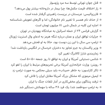
قتل جوان تهرانی توسط سه مرد پژوسوار
راز اختلاف قیمت مکمل‌ها؛ چرا بیمار در داروخانه بیشتر پول می‌دهد؟
فارن‌پالیسی: عربستان در بن‌بست راهبردی گرفتار شده است
از حذف نام همسر تا تغییر نام خانوادگی؛ اما و اگرهای تعویض شناسنامه
اجاره این کلبه در شمال شبی ۸۱ میلیون تومان است
گزارش فرانس ۲۴ از حمله اسرائیل به عبادتگاه یهودیان در تهران
جزئیات توافق ایران و عمان درباره تنگه هرمز به ادعای وال استریت ژورنال
ترامپ سی سال با این زن دوست بود، حالا به او فحش می‌دهد
وزیر پاکستان به جرم تجاوز به دختران خردسال در انگلیس بازداشت شد!
زمان‌بندی شارژ کالابرگ تغییر کرد
شانس دستیابی آمریکا و ایران به توافق تا روز جمعه ۵۰-۵۰ است
رویترز: وزارت خزانه‌داری آمریکا برخی تحریم‌های مرتبط با ایران را لغو کرد
تاکر کارلسون: به خاطر «میناب» باید سیلی محکمی به صورت ترامپ زد
ایمیل مرموزی که مشکل بزرگ آمریکا مقابل ایران را فاش کرد
ترفند پنتاگون برای مخفی‌کاری در آمار تلفات جنگ با ایران
به ترامپ سوءقصد شد/ یک فرد ۳۸ ساله با مهماتش دستگیر شد