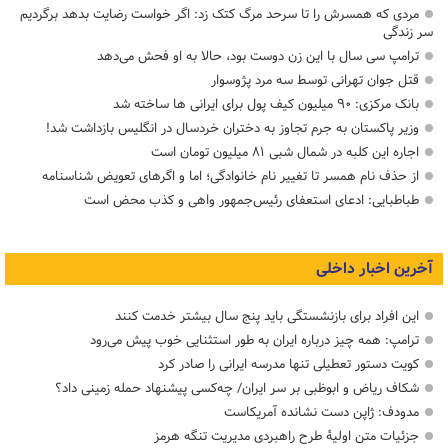
مردی که همسرش را تا سرحد مرگ کتک زد: اگر خواست رضایت بدهد برگردیم
سر زندگی
ترامپ سی سال با این زن دوست بود، حالا به او فحش می‌دهد
قتل جوان تهرانی توسط سه مرد پژوسوار
بانک مرکزی: ۹۰ میلیون کیف پول برای ایرانی ها ساخته شد
وزیر پاکستان به جرم تجاوز به دختران خردسال در انگلیس بازداشت شد!
اجاره این کلبه در شمال شبی ۸۱ میلیون تومان است
از حذف نام همسر تا تغییر نام خانوادگی؛ اما و اگرهای تعویض شناسنامه
طباطبایی: ادعای استعفای رئیس‌جمهور واهی و کذب محض است
آخرین اخبار داخلی
این افراد برای بازنشستگی باید پنج سال بیشتر خدمت کنند
ترامپ: همه چیز درباره ایران به طور استثنایی خوب پیش می‌رود
کویت دستور تعطیلی تنها مدرسه ایرانی را صادر کرد
شکاف ریاض و ابوظبی بر سر ایران/ چه‌کسی پیشنهاد حمله زمینی داد؟
مدودف: ژاپن دست نشانده آمریکاست
جزئیات متن اولیۀ طرح راهبردی مدیریت تنگه هرمز