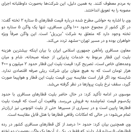
به مردم معطوف کنند. به همین دلیل، این شرکت‌ها به‌صورت داوطلبانه اجرای
مصوبه را به تعویق انداختند.
وی با اشاره به حواشی مطرح‌ شده درباره قیمت قطارهای ۵ ستاره ۲ تخته گفت:
در کل کشور از مجموع حدود ۱۰۰ واگن مسافری، تنها یک واگن ۵ ستاره دو
تخته وجود دارد که متعلق به شرکت "بن‌ریل" است. این واگن صرفاً ویژه
خواهران بوده و در مسیر تهران–مشهد تردد می‌کند.
معاون مسافری راه‌آهن جمهوری اسلامی ایران با بیان اینکه بیشترین هزینه
بلیت این قطار مربوط به خدمات پذیرایی از جمله صبحانه، شام و میان‌
وعده‌های خاص است، تصریح کرد: قیمت بلیت این قطار حدود ۲ میلیون و ۴۰۰
هزار تومان است که به هیچ عنوان برای شرکت ریلی صرفه اقتصادی ندارد.
شایسته بود اگر قرار است مقایسه بین قیمت بلیت این قطار و هواپیما صورت
گیرد، سقف نرخ بلیت پروازها در نظر گرفته می‌شد.
موسوی در ادامه تأکید کرد: در حال حاضر بلیت قطارهای مسافری با حدود
یک‌سوم قیمت تمام‌شده به فروش می‌رسد. واقعیت آن است که قیمت بلیت
قطارها پایین است و در بسیاری از مسیرها حتی از بلیت اتوبوس نیز ارزان‌تر
تمام می‌شود؛ در حالی که امکانات رفاهی قطارها با هتل قابل مقایسه است.
وی همچنین بیان کرد: حدود ۱۰ درصد از کل قطارهای مسافری کشور در رده
قطارهای ۵ ستاره قرار دارند که فقط در یکی از آن‌ها یک واگن به‌صورت دو تخته