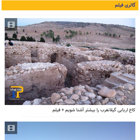
گالری فیلم
کاخ اربابی گیلانغرب را بیشتر آشنا شویم + فیلم