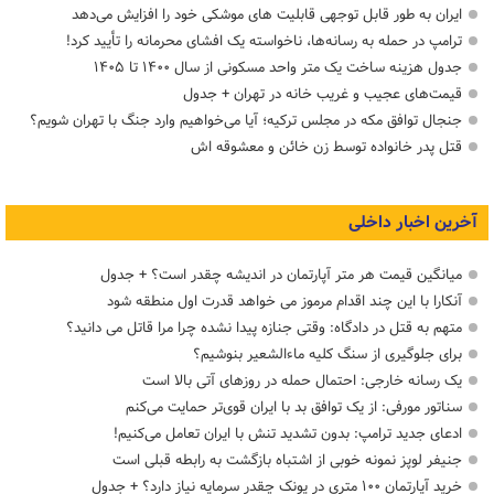
ایران به طور قابل توجهی قابلیت های موشکی خود را افزایش می‌دهد
ترامپ در حمله‌ به رسانه‌ها، ناخواسته یک افشای محرمانه را تأیید کرد!
جدول هزینه ساخت یک متر واحد مسکونی از سال ۱۴۰۰ تا ۱۴۰۵
قیمت‌های عجیب و غریب خانه در تهران + جدول
جنجال توافق مکه در مجلس ترکیه؛ آیا می‌خواهیم وارد جنگ با تهران شویم؟
قتل پدر خانواده توسط زن خائن و معشوقه اش
آخرین اخبار داخلی
میانگین قیمت هر متر آپارتمان در اندیشه چقدر است؟ + جدول
آنکارا با این چند اقدام مرموز می خواهد قدرت اول منطقه شود
متهم به قتل در دادگاه: وقتی جنازه پیدا نشده چرا مرا قاتل می دانید؟
برای جلوگیری از سنگ کلیه ماءالشعیر بنوشیم؟
یک رسانه خارجی: احتمال حمله در روزهای آتی بالا است
سناتور مورفی: از یک توافق بد با ایران قوی‌تر حمایت می‌کنم
ادعای جدید ترامپ: بدون تشدید تنش با ایران تعامل می‌کنیم!
جنیفر لوپز نمونه خوبی از اشتباه بازگشت به رابطه قبلی است
خرید آپارتمان ۱۰۰ متری در پونک چقدر سرمایه نیاز دارد؟ + جدول