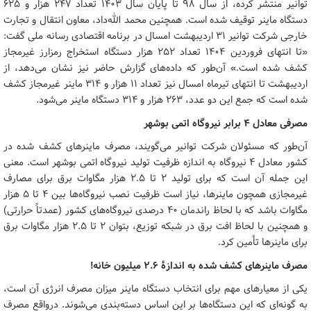
توانیر منتشر کرده، از سال ۹۸ تا پایان سال ۱۴۰۳ تعداد ۲۴۷ هزار و ۶۲۵
دستگاه ماینر توقیف شده است. همچنین محمد الله‌داد، معاون انتقال و تجارت
خارجی شرکت توانیر ۳۱ اردیبهشت امسال در برنامه اقتصادی رسانه ملی گفت:
«تا انتهای فروردین ۱۴۰۴ تعداد ۲۵۲ هزار دستگاه استخراج رمزارز غیرمجاز
کشف شده است.» آن‌طور که داده‌های گزارش حاضر نیز نشان می‌دهد، از
اردیبهشت تا انتهای تیرماه امسال نیز تعداد ۱۱ هزار و ۳۱۴ ماینر غیرمجاز کشف
شده است که جمع این دو عدد، ۲۶۳ هزار و ۳۱۴ دستگاه ماینر می‌شود.
مصرفی معادل ۴ برابر نیروگاه اتمی بوشهر
آن‌طور که مسئولان شرکت توانیر می‌گویند، مصرف ماینرهای کشف شده در
کشور معادل ۴ نیروگاه به اندازه ظرفیت تولید نیروگاه اتمی بوشهر است. معنی
این جمله آن است که برای تولید ۲ تا ۲.۵ هزار مگاوات برق برای مصارف
غیرمجازی همچون ماینرها، نیاز است ظرفیت نصب نیروگاه‌ها بین ۴ تا ۵ هزار
مگاوات باشد که با لحاظ راندمان ۴۰ درصدی نیروگاه‌های کشور (عمدتاً حرارتی)
و همچنین با لحاظ افت برق در شبکه توزیع، بتوان ۲ تا ۲.۵ هزار مگاوات برق
برای ماینرها تأمین کرد.
مصرف ماینرهای کشف شده به اندازۀ ۲.۶ میلیون خانه!
یکی از معیارهای مهم برای انتخاب دستگاه ماینر میزان مصرف انرژی آن است،
به گونه‌ای که این دستگاه‌ها بر این اساس دسته‌بندی می‌شوند. درواقع مصرف