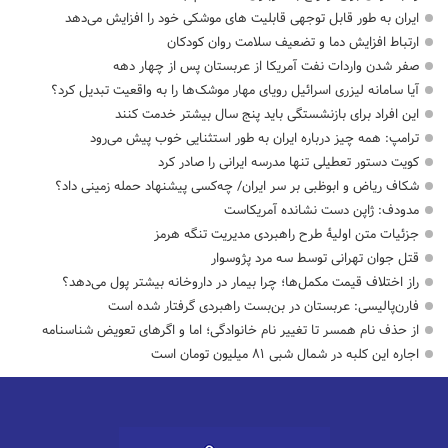
ایران به طور قابل توجهی قابلیت های موشکی خود را افزایش می‌دهد
ارتباط افزایش دما و تضعیف سلامت روان کودکان
صفر شدن واردات نفت آمریکا از عربستان پس از چهار دهه
آیا سامانه لیزری اسرائیل رویای مهار موشک‌ها را به واقعیت تبدیل کرد؟
این افراد برای بازنشستگی باید پنج سال بیشتر خدمت کنند
ترامپ: همه چیز درباره ایران به طور استثنایی خوب پیش می‌رود
کویت دستور تعطیلی تنها مدرسه ایرانی را صادر کرد
شکاف ریاض و ابوظبی بر سر ایران/ چه‌کسی پیشنهاد حمله زمینی داد؟
مدودف: ژاپن دست نشانده آمریکاست
جزئیات متن اولیۀ طرح راهبردی مدیریت تنگه هرمز
قتل جوان تهرانی توسط سه مرد پژوسوار
راز اختلاف قیمت مکمل‌ها؛ چرا بیمار در داروخانه بیشتر پول می‌دهد؟
فارن‌پالیسی: عربستان در بن‌بست راهبردی گرفتار شده است
از حذف نام همسر تا تغییر نام خانوادگی؛ اما و اگرهای تعویض شناسنامه
اجاره این کلبه در شمال شبی ۸۱ میلیون تومان است