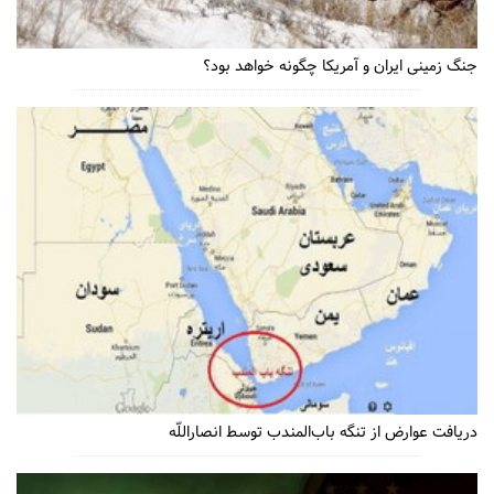
جنگ زمینی ایران و آمریکا چگونه خواهد بود؟
دریافت عوارض از تنگه باب‌المندب توسط انصاراللّه