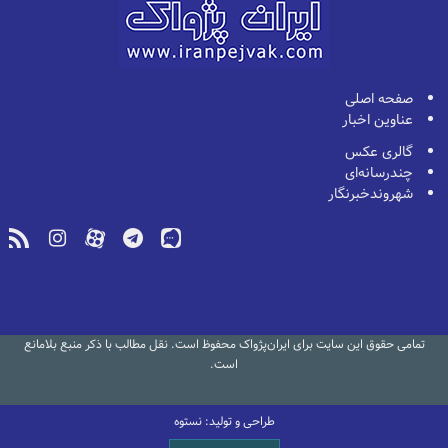
صفحه اصلی
عناوین اخبار
گالری عکس
چندرسانه‌ای
شهروندخبرنگار
تمامی حقوق این سایت برای ایران‌پژواک محفوظ است. نقل مطالب با ذکر منبع بلامانع
است.
طراحی و تولید: نستوه