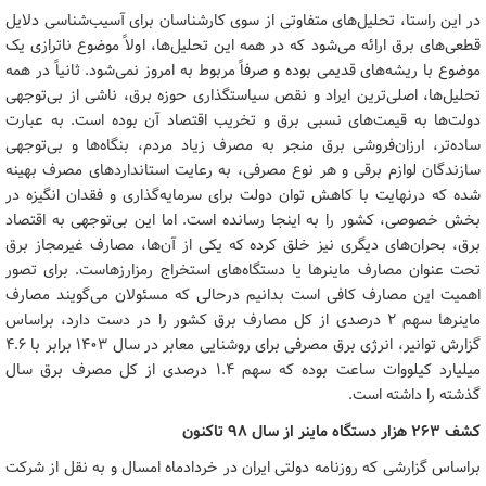
در این راستا، تحلیل‌های متفاوتی از سوی کارشناسان برای آسیب‌شناسی دلایل
قطعی‌های برق ارائه می‌شود که در همه این تحلیل‌ها، اولاً موضوع ناترازی یک
موضوع با ریشه‌های قدیمی بوده و صرفاً مربوط به امروز نمی‌شود. ثانیاً در همه
تحلیل‌ها، اصلی‌ترین ایراد و نقص سیاستگذاری حوزه برق، ناشی از بی‌توجهی
دولت‌ها به قیمت‌های نسبی برق و تخریب اقتصاد آن بوده است. به عبارت
ساده‌تر، ارزان‌فروشی برق منجر به مصرف زیاد مردم، بنگاه‌ها و بی‌توجهی
سازندگان لوازم برقی و هر نوع مصرفی، به رعایت استانداردهای مصرف بهینه
شده که درنهایت با کاهش توان دولت برای سرمایه‌گذاری و فقدان انگیزه در
بخش خصوصی، کشور را به اینجا رسانده است. اما این بی‌توجهی به اقتصاد
برق، بحران‌های دیگری نیز خلق کرده که یکی از آن‌ها، مصارف غیرمجاز برق
تحت عنوان مصارف ماینرها یا دستگاه‌های استخراج رمزارزهاست. برای تصور
اهمیت این مصارف کافی است بدانیم درحالی که مسئولان می‌گویند مصارف
ماینرها سهم ۲ درصدی از کل مصارف برق کشور را در دست دارد، براساس
گزارش توانیر، انرژی برق مصرفی برای روشنایی معابر در سال ۱۴۰۳ برابر با ۴.۶
میلیارد کیلووات ساعت بوده که سهم ۱.۴ درصدی از کل مصرف برق سال
گذشته را داشته است.
کشف ۲۶۳ هزار دستگاه ماینر از سال ۹۸ تاکنون
براساس گزارشی که روزنامه دولتی ایران در خردادماه امسال و به نقل از شرکت