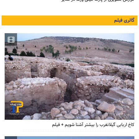
گالری فیلم
کاخ اربابی گیلانغرب را بیشتر آشنا شویم + فیلم