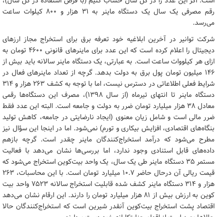
است. اگر این عدد را در کل سال حساب کنیم (با فرض استفاده در کل سال)،
رقم مصرفی یک سال یک دستگاه ماینر به ۳۱ هزار و ۸۰۰ کیلوات ساعت
می‌رسد.
شرکت توانیر در آخرین ابلاغیه خود تعرفه برق برای استخراج مجاز ارزهای
دیجیتال را اعلام کرده است که این عدد برای ماینرهای قانونی ۴۶۰۰ تومان به
ازای هر کیلووات ساعت است. به عبارتی، یک دستگاه ماینر سالانه باید بیش از
۱۴۶ میلیون تومان پول برق به دولت بدهد. گرچه از تعداد ماینرهای فعال در
شرایط فعلی اطلاعاتی در دسترس نیست، اما با توجه به کشف ۲۶۳ هزار و ۳۱۴
دستگاه ماینر تا انتهای تیرماه (از سال ۱۳۹۸)، مصرف این دستگاه‌ها رقمی
معادل ۳۸ هزار میلیارد تومان ضرر به دولت و جامعه است. البته این عدد فقط
ضرر مالی است و شامل زیان معنوی (ایجاد نارضایتی در جامعه، کاهش تولید
بنگاه‌های اقتصادی، افزایش بیکاری و تورم) نمی‌شود. اما در اینجا این سؤال نیز
مطرح می‌شود که درآمد استخراج‌کنندگان ماینر چقدر است. گرچه بازهم
داده‌های قابل استنادی وجود ندارد، اما بررسی‌ها نشان می‌دهد با فعالیت
مستمر ۳۵ دستگاه ماینر طی یک سال، یک واحد بیت‌کوین استخراج می‌شود که
قیمت ریالی آن درحال حاضر ۱۰.۷ میلیارد تومان است. با این محاسبات، ۲۶۳
هزار و ۳۱۴ دستگاه ماینر کشف شده قابلیت استخراج سالانه ۷۵۲۳ واحد بیت
کوین به ارزش بیش از ۸۱ هزار میلیارد تومان را دارند. این ارقام نشان می‌دهد
اقتصاد پشت استخراج بیت‌کوین آنقدر شیرین است که استخراج‌کنندگان حالا