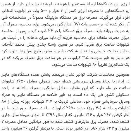
انرژی این دستگاه‌ها ارتباط مستقیم با هزینه تمام شده تولید ارز دارد. از همین
رو دستگاه‌هایی با مصرف انرژی کمتر از ۳ هزار و ۵۰۰ وات در اولویت انتخاب
افراد قرار می‌گیرند. مصرف برق هر دستگاه ماینینگ معمولاً در مشخصات فنی
آن ذکر شده که بر حسب وات (W) اندازه‌گیری می‌شود. برای محاسبه مصرف آن
به صورت روزانه باید مصرف برق دستگاه را در ۲۴ ضرب کرد و پس از محاسبه
میزان مصرف ماهانه برای محاسبه هزینه آن باید میزان ماهانه را در قیمت هر
کیلووات ساعت برق ضرب کنیم. در همین راستا چندی پیش محمد الله‌داد،
معاون تجارت خارجی و انتقال شرکت توانیر و مجری طرح رمزارزها عنوان کرد
هر ماینر به طور متوسط ۳.۵ کیلووات در هر ساعت برق مصرف می‌کند که در
یک شبانه‌روز تقریباً ۸۰ کیلووات ساعت می‌شود.
همچنین محاسبات شرکت توانیر نشان می‌دهد بخش عمده دستگاه‌های ماینر
در ایران با لحاظ وسایل سرمایشی همراه خود، مصرفی معادل ۲۶۵۰ کیلووات
ساعت در ماه دارند که این مقدار، معادل میانگین مصرف ماهانه ۱۰ واحد
مسکونی کشور طی یک ماه است. به طور خلاصه هر دستگاه ماینر به همراه
وسایل سرمایشی همراه خود، ساعتی نزدیک به ۳.۷ کیلوات، روزانه بیش از ۸۸
کیلوات و ماهانه (۳۰ روز) حدود ۲۶۵۰ کیلووات ساعت مصرف برق دارد. با در
نظر گرفتن ۲۶۳ هزار و ۳۱۴ ماینری که از سال ۱۳۹۸ تا انتهای تیرماه سال جاری
کشف شده، مصرف برق ماینرهای کشف شده به طور میانگین معادل مصرف ۲
میلیون و ۶۳۳ هزار خانه در کشور بوده است. با درنظر گرفتن ۲۶ میلیون واحد