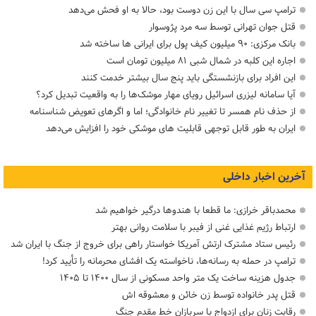
ترامپ سی سال با این زن دوست بود، حالا به او فحش می‌دهد
قتل جوان تهرانی توسط سه مرد پژوسوار
بانک مرکزی: ۹۰ میلیون کیف پول برای ایرانی ها ساخته شد
اجاره این کلبه در شمال شبی ۸۱ میلیون تومان است
این افراد برای بازنشستگی باید پنج سال بیشتر خدمت کنند
آیا سامانه لیزری اسرائیل رویای مهار موشک‌ها را به واقعیت تبدیل کرد؟
از حذف نام همسر تا تغییر نام خانوادگی؛ اما و اگرهای تعویض شناسنامه
ایران به طور قابل توجهی قابلیت های موشکی خود را افزایش می‌دهد
آخرین اخبار داخلی
محمدباقر خرازی: ما قطعا با هندوها درگیر خواهیم شد
ارتباط رژیم غذایی غنی از فیبر با سلامت روانی بهتر
رئیس ستاد مشترک ارتش آمریکا خواستار راهی برای خروج از جنگ با ایران شد
ترامپ در حمله‌ به رسانه‌ها، ناخواسته یک افشای محرمانه را تأیید کرد!
جدول هزینه ساخت یک متر واحد مسکونی از سال ۱۴۰۰ تا ۱۴۰۵
قتل پدر خانواده توسط زن خائن و معشوقه اش
رقابت زنان برای ازدواج با سربازان خط مقدم جنگ