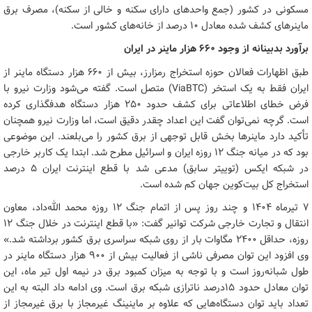
مسکونی در کشور (جمع واحدهای دارای سکنه و خالی از سکنه)، مصرف برق
ماینرهای کشف شده معادل ۱۰ درصد از خانه‌های کشور است.
برآورد بدبینانه از وجود ۶۶۰ هزار ماینر در ایران
طبق اظهارات فعالان حوزه استخراج رمزارز، بیش از ۶۶۰ هزار دستگاه ماینر از
ایران فقط به یک استخر (ViaBTC) متصل است. گفته می‌شود وزارت نیرو با
فرض خطای اطلاعاتی برای کشف حدود ۲۵۰ هزار دستگاه هدفگذاری کرده
است. گرچه نمی‌توان گفت این اعداد چقدر دقیق است، اما وزارت نیرو همچنان
تأکید دارد ماینرها بخش قابل توجهی از برق کشور را می‌بلعند. این موضوعی
بود که در میانه جنگ ۱۲ روزه ایران و اسرائیل مطرح شد. ابتدا یک کاربر خارجی
در شبکه ایکس (توییتر سابق) مدعی شد با قطع اینترنت ایران ۵ درصد
استخراج کل بیت‌کوین جهان کم شده است.
۷ تیرماه ۱۴۰۴ و چند روز پس از اتمام جنگ ۱۲ روزه محمد الله‌داد، معاون
انتقال و تجارت خارجی شرکت توانیر گفت: «با قطع اینترنت در خلال جنگ ۱۲
روزه، حداقل ۲۴۰۰ مگاوات بار از روی شبکه سراسری برق کشور برداشته شد.»
وی افزود این توان مصرفی ناشی از فعالیت بیش از ۹۰۰ هزار دستگاه ماینر در
طول شبانه‌روز است و با توجه به میزان کمبود برق در نیمه اول تیر ماه، این
توان معادل حدود ۱۵درصد ناترازی شبکه برق است. وی ادامه داد البته به این
تعداد باید توان دستگاه‌هایی که علاوه بر ماینینگ غیرمجاز با برق غیرمجاز از