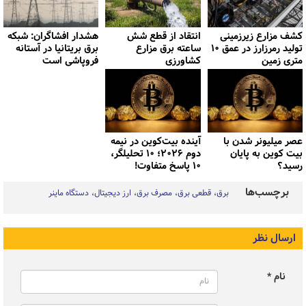
کشف مزارع زیرزمینی
انتقاد از قطع شش
هشدار افشاگران: شبکه
تولید رمرزارز در عمق ۱۰
ساعته برق مزارع
برق بریتانیا در آستانه
متری زمین
کشاورزی
فروپاشی است
عصر میلیونر شدن با
آینده بیت‌کوین در نیمه
بیت کوین به پایان
دوم ۲۰۲۶؛ ۱۰ تحلیلگر،
رسید؟
۱۰ پاسخ متفاوت!
برچسب‌ها
برق
قطعی برق
مصرف برق
ارز دیجیتال
دستگاه ماینر
ارسال نظر
نام *