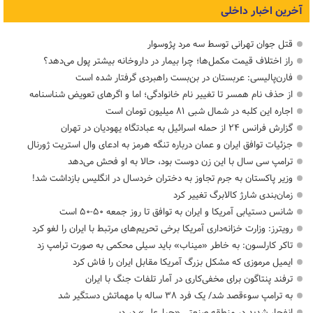
آخرین اخبار داخلی
قتل جوان تهرانی توسط سه مرد پژوسوار
راز اختلاف قیمت مکمل‌ها؛ چرا بیمار در داروخانه بیشتر پول می‌دهد؟
فارن‌پالیسی: عربستان در بن‌بست راهبردی گرفتار شده است
از حذف نام همسر تا تغییر نام خانوادگی؛ اما و اگرهای تعویض شناسنامه
اجاره این کلبه در شمال شبی ۸۱ میلیون تومان است
گزارش فرانس ۲۴ از حمله اسرائیل به عبادتگاه یهودیان در تهران
جزئیات توافق ایران و عمان درباره تنگه هرمز به ادعای وال استریت ژورنال
ترامپ سی سال با این زن دوست بود، حالا به او فحش می‌دهد
وزیر پاکستان به جرم تجاوز به دختران خردسال در انگلیس بازداشت شد!
زمان‌بندی شارژ کالابرگ تغییر کرد
شانس دستیابی آمریکا و ایران به توافق تا روز جمعه ۵۰-۵۰ است
رویترز: وزارت خزانه‌داری آمریکا برخی تحریم‌های مرتبط با ایران را لغو کرد
تاکر کارلسون: به خاطر «میناب» باید سیلی محکمی به صورت ترامپ زد
ایمیل مرموزی که مشکل بزرگ آمریکا مقابل ایران را فاش کرد
ترفند پنتاگون برای مخفی‌کاری در آمار تلفات جنگ با ایران
به ترامپ سوءقصد شد/ یک فرد ۳۸ ساله با مهماتش دستگیر شد
انفجار شدید در منطقه صنعتی «جبل‌علی» در دبی