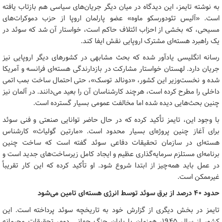
به نوشته تایمز، این دیدگاه در میان دیگر جریان‌های سیاسی هم بازتاب یافته
است. «آلیس تئودورسکو ماوه» عضو پارلمان اروپا از حزب دموکرات‌های
مسیحی، که بخشی از احزاب ائتلاف حاکم است، خواستار آن شد که سوئد در
یک راهبرد هسته‌ای مشترک اروپایی نقش ایفا کند.
رسانه انگلیسی یادآور شده که بحث مشابهی در کشورهای دیگر اروپایی نیز
جریان دارد. لهستان خواستار مشارکت در بازدارندگی هسته‌ای فرانسه و آمریکا
شده و نخست‌وزیر این کشور، «دونالد توسک»، حتی احتمال ساخت بمب اتمی
داخلی را مطرح کرده است، هرچند کارشناسان آن را بعید می‌دانند. در آلمان نیز
چنین بحث‌هایی دیده شده اما مخالفت عمومی بسیار گسترده است.
با وجود این، تایمز تأکید کرده که در حال حاضر توانایی صنعتی و فنی سوئد
برای آغاز چنین پروژه‌ای بسیار محدود است. «مارتین گولیاث» کارشناس
هسته‌ای در سازمان تحقیقات دفاعی سوئد گفته است که ساخت چنین
برنامه‌ای مستلزم سرمایه‌گذاری عظیم و ایجاد کامل زیرساخت‌های جدید است و
در عمل باید همه‌چیز از ابتدا شروع شود. او تأکید کرده که این کار تقریباً
غیرممکن است.
حدود ۴۰ درصد از برق سوئد توسط انرژی هسته‌ای تامین می‌شود
تایمز در بخش دیگری از گزارش خود به تاریخچه سوئد پرداخته است. این
کشور از سال ۱۹۴۵، همزمان با پایان جنگ جهانی دوم، تحقیقات محرمانه