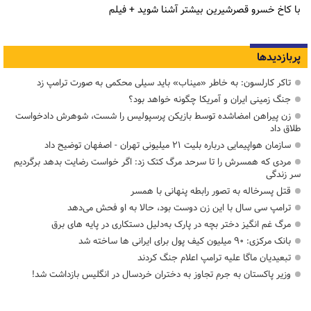
با کاخ خسرو قصرشیرین بیشتر آشنا شوید + فیلم
پربازدیدها
تاکر کارلسون: به خاطر «میناب» باید سیلی محکمی به صورت ترامپ زد
جنگ زمینی ایران و آمریکا چگونه خواهد بود؟
زن پیراهن امضاشده توسط بازیکن پرسپولیس را شست، شوهرش دادخواست
طلاق داد
سازمان هواپیمایی درباره بلیت ۲۱ میلیونی تهران - اصفهان توضیح داد
مردی که همسرش را تا سرحد مرگ کتک زد: اگر خواست رضایت بدهد برگردیم
سر زندگی
قتل پسرخاله به تصور رابطه پنهانی با همسر
ترامپ سی سال با این زن دوست بود، حالا به او فحش می‌دهد
مرگ غم انگیز دختر بچه در پارک به‌دلیل دستکاری در پایه های برق
بانک مرکزی: ۹۰ میلیون کیف پول برای ایرانی ها ساخته شد
تبعیدیان ماگا علیه ترامپ اعلام جنگ کردند
وزیر پاکستان به جرم تجاوز به دختران خردسال در انگلیس بازداشت شد!