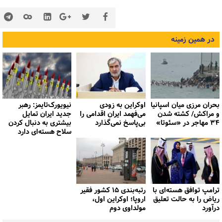
در همین زمینه
بحران مرزی میان اسپانیا
اوکراین به زودی
نیویورک‌تایمز: رهبر
و مراکش/ کشته شدن
می‌فهمد ایران اقدامی را
جدید ایران تمایل
۳۴ مهاجر در «سئوتا»
بی‌پاسخ نمی‌گذارد
بیشتری به دنبال کردن
سلاح هسته‌ای دارد
ترامپ توافق هسته‌ای با
رتبه‌بندی ۱۵ کشور فقیر
ریاض را به حالت تعلیق
اروپا؛ اوکراین اول،
درآورد
مولداوی دوم