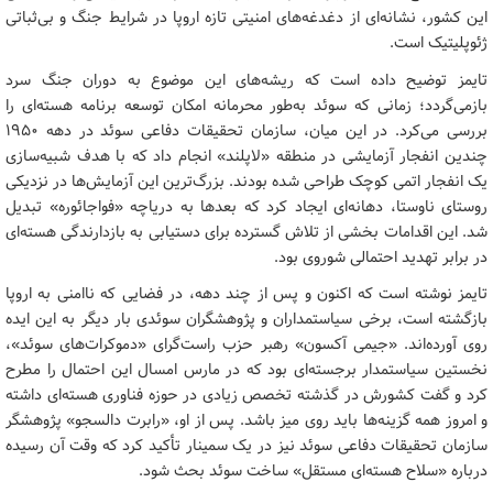
این کشور، نشانه‌ای از دغدغه‌های امنیتی تازه اروپا در شرایط جنگ و بی‌ثباتی
ژئوپلیتیک است.
تایمز توضیح داده است که ریشه‌های این موضوع به دوران جنگ سرد
بازمی‌گردد؛ زمانی که سوئد به‌طور محرمانه امکان توسعه برنامه هسته‌ای را
بررسی می‌کرد. در این میان، سازمان تحقیقات دفاعی سوئد در دهه ۱۹۵۰
چندین انفجار آزمایشی در منطقه «لاپلند» انجام داد که با هدف شبیه‌سازی
یک انفجار اتمی کوچک طراحی شده بودند. بزرگ‌ترین این آزمایش‌ها در نزدیکی
روستای ناوستا، دهانه‌ای ایجاد کرد که بعدها به دریاچه «فواجائوره» تبدیل
شد. این اقدامات بخشی از تلاش گسترده برای دستیابی به بازدارندگی هسته‌ای
در برابر تهدید احتمالی شوروی بود.
تایمز نوشته است که اکنون و پس از چند دهه، در فضایی که ناامنی به اروپا
بازگشته است، برخی سیاستمداران و پژوهشگران سوئدی بار دیگر به این ایده
روی آورده‌اند. «جیمی آکسون» رهبر حزب راست‌گرای «دموکرات‌های سوئد»،
نخستین سیاستمدار برجسته‌ای بود که در مارس امسال این احتمال را مطرح
کرد و گفت کشورش در گذشته تخصص زیادی در حوزه فناوری هسته‌ای داشته
و امروز همه گزینه‌ها باید روی میز باشد. پس از او، «رابرت دالسجو» پژوهشگر
سازمان تحقیقات دفاعی سوئد نیز در یک سمینار تأکید کرد که وقت آن رسیده
درباره «سلاح هسته‌ای مستقل» ساخت سوئد بحث شود.