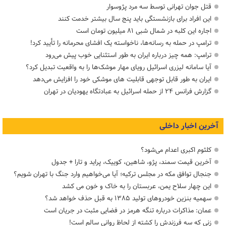
قتل جوان تهرانی توسط سه مرد پژوسوار
این افراد برای بازنشستگی باید پنج سال بیشتر خدمت کنند
اجاره این کلبه در شمال شبی ۸۱ میلیون تومان است
ترامپ در حمله‌ به رسانه‌ها، ناخواسته یک افشای محرمانه را تأیید کرد!
ترامپ: همه چیز درباره ایران به طور استثنایی خوب پیش می‌رود
آیا سامانه لیزری اسرائیل رویای مهار موشک‌ها را به واقعیت تبدیل کرد؟
ایران به طور قابل توجهی قابلیت های موشکی خود را افزایش می‌دهد
گزارش فرانس ۲۴ از حمله اسرائیل به عبادتگاه یهودیان در تهران
آخرین اخبار داخلی
کلثوم اکبری اعدام می‌شود؟
آخرین قیمت سمند، پژو، شاهین، کوییک، پراید و تارا + جدول
جنجال توافق مکه در مجلس ترکیه؛ آیا می‌خواهیم وارد جنگ با تهران شویم؟
این چهار سلاح یمن، عربستان را به خاک و خون می کشد
سهمیه بنزین خودروهای تولید ۱۳۸۵ به قبل حذف خواهد شد؟
عمان: مذاکرات درباره تنگه هرمز در فضایی مثبت در جریان است
زنی که سه فرزندش را کشته از لحاظ روانی سالم است!