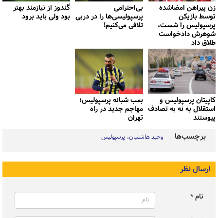
زن پیراهن امضاشده
بی‌احترامی
گندوز از نیازمند بهتر
توسط بازیکن
پرسپولیسی‌ها را در دربی
بود ولی باید برود
پرسپولیس را شست،
تلافی می‌کنیم!
شوهرش دادخواست
طلاق داد
کاپیتان پرسپولیس و
بمب شبانه پرسپولیس؛
استقلال به نه به تصادف
مهاجم جدید در راه
پیوستند
تهران
برچسب‌ها
وحید هاشمیان
پرسپولیس
ارسال نظر
نام *