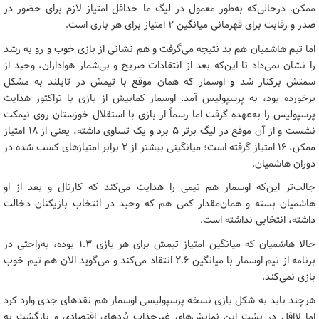
ممکن. درحالی‌که به‌طور معمول در لیگ ما حداقل امتیاز لازم برای حضور در
صدر و رقابت برای قهرمانی میانگین ۲ امتیاز برای هر بازی است.
اما تیم هاشمیان هم بد نتیجه می‌گرفت و هم نشانی از بازی خوب و رو به رشد
را نشان نمی‌داد تا این‌که بعد از انتقادات صریح و بی‌شمار هواداران، وحید از
سمتش برکنار شد و اوسمار که همان موقع با تیمش در تایلند به مشکل
برخورده بود، به پرسپولیس آمد. اوسمار کمابیش از بازی با تراکتور هدایت
پرسپولیس را به‌عهده گرفت اما رسماً از بازی با استقلال خوزستان روی نیمکت
نشست و از آن موقع در لیگ برتر ۵ برد و یک تساوی داشته، یعنی از ۱۸ امتیاز
ممکن، ۱۶ امتیاز گرفته است؛ میانگینی بیشتر از ۲ برابر امتیازهای کسب شده در
دوران هاشمیان.
جالب‌تر این‌که اوسمار هم تیمی را هدایت می‌کند که کارتال و بعد از او
هاشمیان بسته و همان‌مقدار کمی هم که وحید در انتخاب بازیکنان دخالت
داشته، انتخابی نداشته است.
حالا هاشمیان که میانگین امتیاز تیمش برای هر بازی ۱.۳ بوده، به‌راحتی در
برنامه از تیم اوسمار با میانگین ۲.۶ انتقاد می‌کند و می‌گوید الان هم تیم خوب
بازی نمی‌کند.
هرچند باید به شکل بازی نسخه پرسپولیسی اوسمار هم نقدهای جدی وارد کرد
اما لااقل در پشت این نمایش‌های غیرجذاب بُردهای اقتصادی و بازگشت به