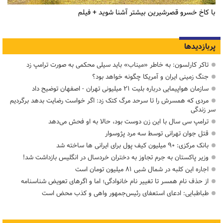
با کاخ خسرو قصرشیرین بیشتر آشنا شوید + فیلم
پربازدیدها
تاکر کارلسون: به خاطر «میناب» باید سیلی محکمی به صورت ترامپ زد
جنگ زمینی ایران و آمریکا چگونه خواهد بود؟
سازمان هواپیمایی درباره بلیت ۲۱ میلیونی تهران - اصفهان توضیح داد
مردی که همسرش را تا سرحد مرگ کتک زد: اگر خواست رضایت بدهد برگردیم
سر زندگی
ترامپ سی سال با این زن دوست بود، حالا به او فحش می‌دهد
قتل جوان تهرانی توسط سه مرد پژوسوار
بانک مرکزی: ۹۰ میلیون کیف پول برای ایرانی ها ساخته شد
وزیر پاکستان به جرم تجاوز به دختران خردسال در انگلیس بازداشت شد!
اجاره این کلبه در شمال شبی ۸۱ میلیون تومان است
از حذف نام همسر تا تغییر نام خانوادگی؛ اما و اگرهای تعویض شناسنامه
طباطبایی: ادعای استعفای رئیس‌جمهور واهی و کذب محض است