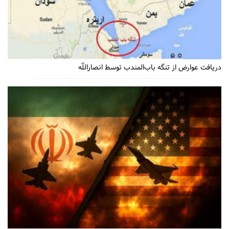
دریافت عوارض از تنگه باب‌المندب توسط انصاراللّه