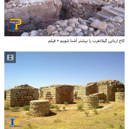
کاخ اربابی گیلانغرب را بیشتر آشنا شویم + فیلم