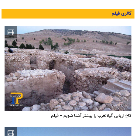
گالری فیلم
کاخ اربابی گیلانغرب را بیشتر آشنا شویم + فیلم