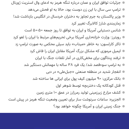
جزئیات توافق ایران و عمان درباره تنگه هرمز به ادعای وال استریت ژورنال
ترامپ سی سال با این زن دوست بود، حالا به او فحش می‌دهد
وزیر پاکستان به جرم تجاوز به دختران خردسال در انگلیس بازداشت شد!
زمان‌بندی شارژ کالابرگ تغییر کرد
شانس دستیابی آمریکا و ایران به توافق تا روز جمعه ۵۰-۵۰ است
رویترز: وزارت خزانه‌داری آمریکا برخی تحریم‌های مرتبط با ایران را لغو کرد
تاکر کارلسون: به خاطر «میناب» باید سیلی محکمی به صورت ترامپ زد
ایمیل مرموزی که مشکل بزرگ آمریکا مقابل ایران را فاش کرد
ترفند پنتاگون برای مخفی‌کاری در آمار تلفات جنگ با ایران
به ترامپ سوءقصد شد/ یک فرد ۳۸ ساله با مهماتش دستگیر شد
انفجار شدید در منطقه صنعتی «جبل‌علی» در دبی
بانک مرکزی: ۹۰ میلیون کیف پول برای ایرانی ها ساخته شد
قتل کودکانه یک دختربچه توسط شوهر اول
کشف مزارع زیرزمینی تولید رمرزارز در عمق ۱۰ متری زمین
الجزیره: ساعات سرنوشت ساز برای تعیین وضعیت تنگه هرمز در پیش است
جنگ زمینی ایران و آمریکا چگونه خواهد بود؟