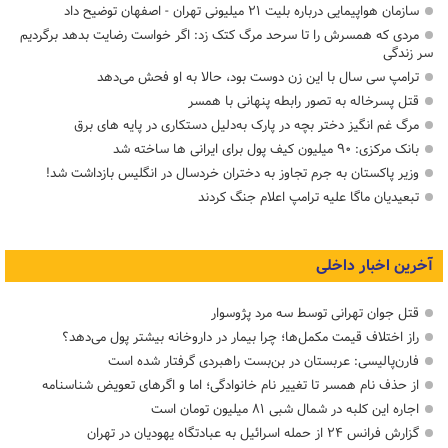
سازمان هواپیمایی درباره بلیت ۲۱ میلیونی تهران - اصفهان توضیح داد
مردی که همسرش را تا سرحد مرگ کتک زد: اگر خواست رضایت بدهد برگردیم
سر زندگی
ترامپ سی سال با این زن دوست بود، حالا به او فحش می‌دهد
قتل پسرخاله به تصور رابطه پنهانی با همسر
مرگ غم انگیز دختر بچه در پارک به‌دلیل دستکاری در پایه های برق
بانک مرکزی: ۹۰ میلیون کیف پول برای ایرانی ها ساخته شد
وزیر پاکستان به جرم تجاوز به دختران خردسال در انگلیس بازداشت شد!
تبعیدیان ماگا علیه ترامپ اعلام جنگ کردند
آخرین اخبار داخلی
قتل جوان تهرانی توسط سه مرد پژوسوار
راز اختلاف قیمت مکمل‌ها؛ چرا بیمار در داروخانه بیشتر پول می‌دهد؟
فارن‌پالیسی: عربستان در بن‌بست راهبردی گرفتار شده است
از حذف نام همسر تا تغییر نام خانوادگی؛ اما و اگرهای تعویض شناسنامه
اجاره این کلبه در شمال شبی ۸۱ میلیون تومان است
گزارش فرانس ۲۴ از حمله اسرائیل به عبادتگاه یهودیان در تهران