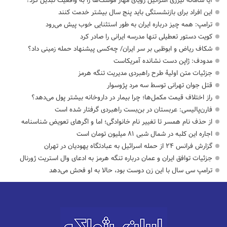
آیا سامانه لیزری اسرائیل رویای مهار موشک‌ها را به واقعیت تبدیل کرد؟
این افراد برای بازنشستگی باید پنج سال بیشتر خدمت کنند
ترامپ: همه چیز درباره ایران به طور استثنایی خوب پیش می‌رود
کویت دستور تعطیلی تنها مدرسه ایرانی را صادر کرد
شکاف ریاض و ابوظبی بر سر ایران/ چه‌کسی پیشنهاد حمله زمینی داد؟
مدودف: ژاپن دست نشانده آمریکاست
جزئیات متن اولیۀ طرح راهبردی مدیریت تنگه هرمز
قتل جوان تهرانی توسط سه مرد پژوسوار
راز اختلاف قیمت مکمل‌ها؛ چرا بیمار در داروخانه بیشتر پول می‌دهد؟
فارن‌پالیسی: عربستان در بن‌بست راهبردی گرفتار شده است
از حذف نام همسر تا تغییر نام خانوادگی؛ اما و اگرهای تعویض شناسنامه
اجاره این کلبه در شمال شبی ۸۱ میلیون تومان است
گزارش فرانس ۲۴ از حمله اسرائیل به عبادتگاه یهودیان در تهران
جزئیات توافق ایران و عمان درباره تنگه هرمز به ادعای وال استریت ژورنال
ترامپ سی سال با این زن دوست بود، حالا به او فحش می‌دهد