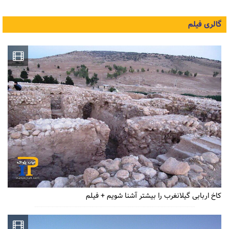
گالری فیلم
کاخ اربابی گیلانغرب را بیشتر آشنا شویم + فیلم