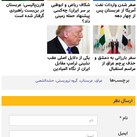
صفر شدن واردات نفت
شکاف ریاض و ابوظبی
فارن‌پالیسی: عربستان
آمریکا از عربستان پس
بر سر ایران/ چه‌کسی
در بن‌بست راهبردی
از چهار دهه
پیشنهاد حمله زمینی
گرفتار شده است
داد؟
سفر بارزانی به دمشق و
یکی از دلایل اصلی عقب
حذف پرچم عراق از
نشینی ترامپ مقابل
مراسم استقبال
ایران از نگاه المیادین
برچسب‌ها
عراق
عربستان
گروه تروریستی
حشدالشعبی
ارسال نظر
نام *
ایمیل