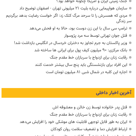
جنگ زمینی ایران و آمریکا چگونه خواهد بود؟
سازمان هواپیمایی درباره بلیت ۲۱ میلیونی تهران - اصفهان توضیح داد
مردی که همسرش را تا سرحد مرگ کتک زد: اگر خواست رضایت بدهد برگردیم
سر زندگی
ترامپ سی سال با این زن دوست بود، حالا به او فحش می‌دهد
قتل جوان تهرانی توسط سه مرد پژوسوار
وزیر پاکستان به جرم تجاوز به دختران خردسال در انگلیس بازداشت شد!
بانک مرکزی: ۹۰ میلیون کیف پول برای ایرانی ها ساخته شد
رقابت زنان برای ازدواج با سربازان خط مقدم جنگ
این افراد برای بازنشستگی باید پنج سال بیشتر خدمت کنند
اجاره این کلبه در شمال شبی ۸۱ میلیون تومان است
آخرین اخبار داخلی
قتل پدر خانواده توسط زن خائن و معشوقه اش
رقابت زنان برای ازدواج با سربازان خط مقدم جنگ
ایران به طور قابل توجهی قابلیت های موشکی خود را افزایش می‌دهد
ارتباط افزایش دما و تضعیف سلامت روان کودکان