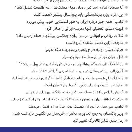
صفر شدن واردات نفت آمریکا از عربستان پس از چهار دهه
آیا سامانه لیزری اسرائیل رویای مهار موشک‌ها را به واقعیت تبدیل کرد؟
این افراد برای بازنشستگی باید پنج سال بیشتر خدمت کنند
ترامپ: همه چیز درباره ایران به طور استثنایی خوب پیش می‌رود
کویت دستور تعطیلی تنها مدرسه ایرانی را صادر کرد
شکاف ریاض و ابوظبی بر سر ایران/ چه‌کسی پیشنهاد حمله زمینی داد؟
مدودف: ژاپن دست نشانده آمریکاست
جزئیات متن اولیۀ طرح راهبردی مدیریت تنگه هرمز
قتل جوان تهرانی توسط سه مرد پژوسوار
راز اختلاف قیمت مکمل‌ها؛ چرا بیمار در داروخانه بیشتر پول می‌دهد؟
فارن‌پالیسی: عربستان در بن‌بست راهبردی گرفتار شده است
از حذف نام همسر تا تغییر نام خانوادگی؛ اما و اگرهای تعویض شناسنامه
اجاره این کلبه در شمال شبی ۸۱ میلیون تومان است
گزارش فرانس ۲۴ از حمله اسرائیل به عبادتگاه یهودیان در تهران
جزئیات توافق ایران و عمان درباره تنگه هرمز به ادعای وال استریت ژورنال
ترامپ سی سال با این زن دوست بود، حالا به او فحش می‌دهد
وزیر پاکستان به جرم تجاوز به دختران خردسال در انگلیس بازداشت شد!
زمان‌بندی شارژ کالابرگ تغییر کرد