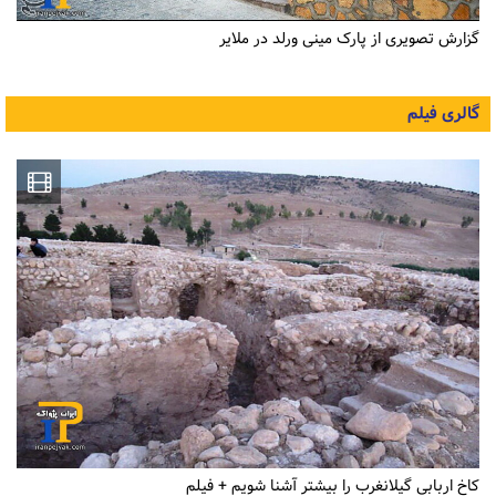
گزارش تصویری از پارک مینی ورلد در ملایر
گالری فیلم
کاخ اربابی گیلانغرب را بیشتر آشنا شویم + فیلم