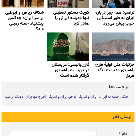
ترامپ: همه چیز درباره
کویت دستور تعطیلی
شکاف ریاض و ابوظبی
ایران به طور استثنایی
تنها مدرسه ایرانی را
بر سر ایران/ چه‌کسی
خوب پیش می‌رود
صادر کرد
پیشنهاد حمله زمینی
داد؟
جزئیات متن اولیۀ طرح
فارن‌پالیسی: عربستان
راهبردی مدیریت تنگه
در بن‌بست راهبردی
هرمز
گرفتار شده است
برچسب‌ها
جنگ
حمله به ایران
ایران و آمریکا
توافق ایران و آمریکا
اخراج مهاجران
دونالد ترامپ
ارسال نظر
نام *