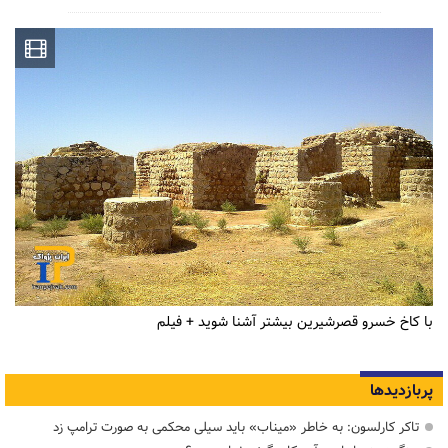
با کاخ خسرو قصرشیرین بیشتر آشنا شوید + فیلم
پربازدیدها
تاکر کارلسون: به خاطر «میناب» باید سیلی محکمی به صورت ترامپ زد