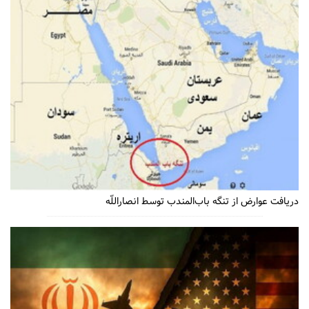
دریافت عوارض از تنگه باب‌المندب توسط انصاراللّه