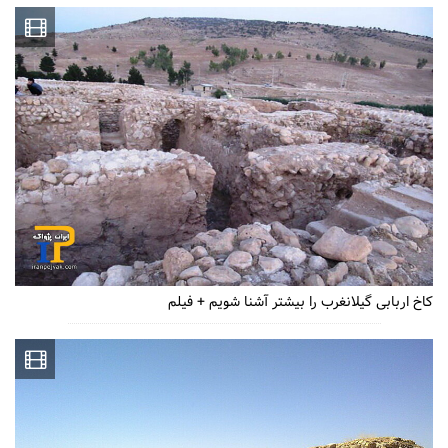
کاخ اربابی گیلانغرب را بیشتر آشنا شویم + فیلم