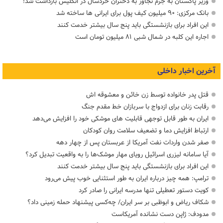
وزیر پاکستان به جرم تجاوز به دختران خردسال در انگلیس بازداشت شد!
بانک مرکزی: ۹۰ میلیون کیف پول برای ایرانی ها ساخته شد
این افراد برای بازنشستگی باید پنج سال بیشتر خدمت کنند
اجاره این کلبه در شمال شبی ۸۱ میلیون تومان است
آخرین اخبار داخلی
قتل پدر خانواده توسط زن خائن و معشوقه اش
رقابت زنان برای ازدواج با سربازان خط مقدم جنگ
ایران به طور قابل توجهی قابلیت های موشکی خود را افزایش می‌دهد
ارتباط افزایش دما و تضعیف سلامت روان کودکان
صفر شدن واردات نفت آمریکا از عربستان پس از چهار دهه
آیا سامانه لیزری اسرائیل رویای مهار موشک‌ها را به واقعیت تبدیل کرد؟
این افراد برای بازنشستگی باید پنج سال بیشتر خدمت کنند
ترامپ: همه چیز درباره ایران به طور استثنایی خوب پیش می‌رود
کویت دستور تعطیلی تنها مدرسه ایرانی را صادر کرد
شکاف ریاض و ابوظبی بر سر ایران/ چه‌کسی پیشنهاد حمله زمینی داد؟
مدودف: ژاپن دست نشانده آمریکاست