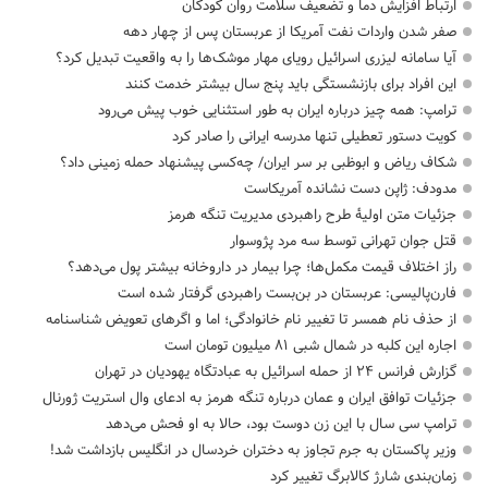
ارتباط افزایش دما و تضعیف سلامت روان کودکان
صفر شدن واردات نفت آمریکا از عربستان پس از چهار دهه
آیا سامانه لیزری اسرائیل رویای مهار موشک‌ها را به واقعیت تبدیل کرد؟
این افراد برای بازنشستگی باید پنج سال بیشتر خدمت کنند
ترامپ: همه چیز درباره ایران به طور استثنایی خوب پیش می‌رود
کویت دستور تعطیلی تنها مدرسه ایرانی را صادر کرد
شکاف ریاض و ابوظبی بر سر ایران/ چه‌کسی پیشنهاد حمله زمینی داد؟
مدودف: ژاپن دست نشانده آمریکاست
جزئیات متن اولیۀ طرح راهبردی مدیریت تنگه هرمز
قتل جوان تهرانی توسط سه مرد پژوسوار
راز اختلاف قیمت مکمل‌ها؛ چرا بیمار در داروخانه بیشتر پول می‌دهد؟
فارن‌پالیسی: عربستان در بن‌بست راهبردی گرفتار شده است
از حذف نام همسر تا تغییر نام خانوادگی؛ اما و اگرهای تعویض شناسنامه
اجاره این کلبه در شمال شبی ۸۱ میلیون تومان است
گزارش فرانس ۲۴ از حمله اسرائیل به عبادتگاه یهودیان در تهران
جزئیات توافق ایران و عمان درباره تنگه هرمز به ادعای وال استریت ژورنال
ترامپ سی سال با این زن دوست بود، حالا به او فحش می‌دهد
وزیر پاکستان به جرم تجاوز به دختران خردسال در انگلیس بازداشت شد!
زمان‌بندی شارژ کالابرگ تغییر کرد