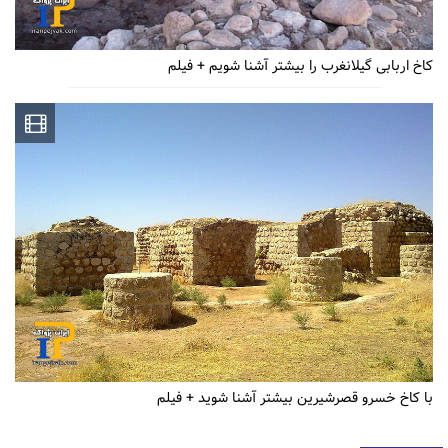
کاخ اربابی گیلانغرب را بیشتر آشنا شویم + فیلم
با کاخ خسرو قصرشیرین بیشتر آشنا شوید + فیلم