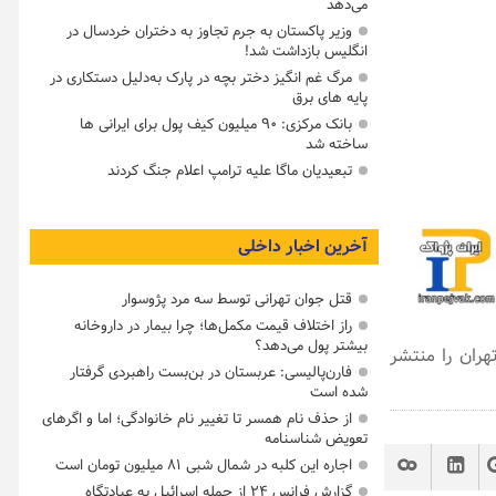
می‌دهد
وزیر پاکستان به جرم تجاوز به دختران خردسال در
انگلیس بازداشت شد!
مرگ غم انگیز دختر بچه در پارک به‌دلیل دستکاری در
پایه های برق
بانک مرکزی: ۹۰ میلیون کیف پول برای ایرانی ها
ساخته شد
تبعیدیان ماگا علیه ترامپ اعلام جنگ کردند
آخرین اخبار داخلی
قتل جوان تهرانی توسط سه مرد پژوسوار
راز اختلاف قیمت مکمل‌ها؛ چرا بیمار در داروخانه
بیشتر پول می‌دهد؟
هران را منتشر
فارن‌پالیسی: عربستان در بن‌بست راهبردی گرفتار
شده است
از حذف نام همسر تا تغییر نام خانوادگی؛ اما و اگرهای
تعویض شناسنامه
اجاره این کلبه در شمال شبی ۸۱ میلیون تومان است
گزارش فرانس ۲۴ از حمله اسرائیل به عبادتگاه