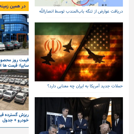
در همین زمینه
دریافت عوارض از تنگه باب‌المندب توسط انصاراللّه
قیمت روز محصولا
سایپا؛ قیمت ها 
حملات جدید آمریکا به ایران چه معنایی دارد؟
ریزش گسترده قیمت
خودرو + جدول