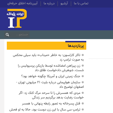
تماس با ما
آرشیو
درباره ما
آیین‌نامه اخلاق حرفه‌ای
پربازدیدها
تاکر کارلسون: به خاطر «میناب» باید سیلی محکمی
به صورت ترامپ زد
زن پیراهن امضاشده توسط بازیکن پرسپولیس را
شست، شوهرش دادخواست طلاق داد
جنگ زمینی ایران و آمریکا چگونه خواهد بود؟
سازمان هواپیمایی درباره بلیت ۲۱ میلیونی تهران -
اصفهان توضیح داد
مردی که همسرش را تا سرحد مرگ کتک زد: اگر
خواست رضایت بدهد برگردیم سر زندگی
قتل پسرخاله به تصور رابطه پنهانی با همسر
ترامپ سی سال با این زن دوست بود، حالا به او فحش