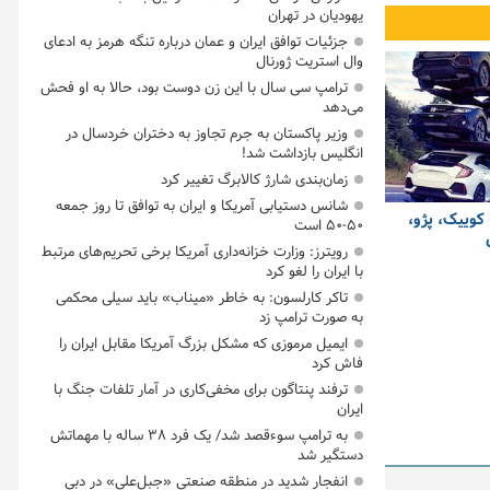
یهودیان در تهران
جزئیات توافق ایران و عمان درباره تنگه هرمز به ادعای
وال استریت ژورنال
ترامپ سی سال با این زن دوست بود، حالا به او فحش
می‌دهد
وزیر پاکستان به جرم تجاوز به دختران خردسال در
انگلیس بازداشت شد!
زمان‌بندی شارژ کالابرگ تغییر کرد
شانس دستیابی آمریکا و ایران به توافق تا روز جمعه
کوییک، پژو،
۵۰-۵۰ است
رویترز: وزارت خزانه‌داری آمریکا برخی تحریم‌های مرتبط
با ایران را لغو کرد
تاکر کارلسون: به خاطر «میناب» باید سیلی محکمی
به صورت ترامپ زد
ایمیل مرموزی که مشکل بزرگ آمریکا مقابل ایران را
فاش کرد
ترفند پنتاگون برای مخفی‌کاری در آمار تلفات جنگ با
ایران
به ترامپ سوءقصد شد/ یک فرد ۳۸ ساله با مهماتش
دستگیر شد
انفجار شدید در منطقه صنعتی «جبل‌علی» در دبی