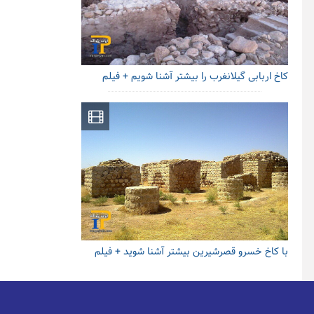
کاخ اربابی گیلانغرب را بیشتر آشنا شویم + فیلم
با کاخ خسرو قصرشیرین بیشتر آشنا شوید + فیلم