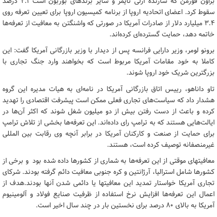
براون فورمن که سازنده ارلی تایمز و سایر برندهای بوربون است ۲.۱ درصد
سقوط کرد. اعضای اتحادیه اروپا از برنامه کمیسیون اروپا برای تعیین تعرفه روی
۳.۴ میلیارد دلار از صادرات آمریکا در صورتی که واشنگتن به معافیت از تعرفه‌ها
خاتمه دهد، حمایت گسترده‌ای کرده‌اند.
برونو لومر، وزیر دارایی فرانسه پس از دیدار با وزیر بازرگانی آمریکا گفت: این
کاملا به خود مقامات آمریکا مربوط است که بخواهند وارد جنگ تجاری با
بزرگترین شریک خود اروپا شوند.
تاو داناهو، رییس اتاق بازرگانی آمریکا در نامه‌ای به هیات مدیره این گروه
هشدار داد که سیاست‌های تجاری فعلی ممکن است پیشرفت اقتصادی را تهدید
کرده و باعث از دست رفتن بیش از دو میلیون شغل شوند که اکثر آن‌ها در
ایالت‌هایی هستند که به ترامپ رای داده‌اند. این تعرفه‌ها بخشی از تلاش ترامپ
برای حمایت از صنعت و کارکنان آمریکا در برابر آنچه وی رقابت بین المللی
غیرمنصفانه توصیف کرده است، هستند.
معافیتهای موقتی از این تعرفه‌ها به شماری از کشورها داده شده بود و برخی از
کشورها شامل استرالیا، آرژانتین و کره جنوبی معافیت دائم گرفته بودند. شرکای
تجاری آمریکا خواستار تمدید این معافیتها یا دائمی شدن آنها بودند.هدف از
اعمال این تعرفه‌ها افزایش نرخ استفاده از ظرفیت صنایع فولاد و آلومینیوم
آمریکا به بالای ۸۰ درصد برای نخستین بار در چند سال اخیر است.