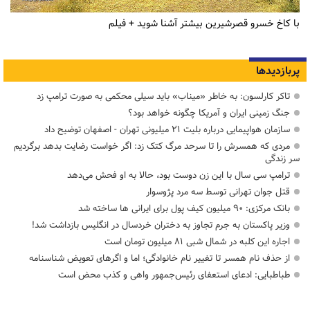
با کاخ خسرو قصرشیرین بیشتر آشنا شوید + فیلم
پربازدیدها
تاکر کارلسون: به خاطر «میناب» باید سیلی محکمی به صورت ترامپ زد
جنگ زمینی ایران و آمریکا چگونه خواهد بود؟
سازمان هواپیمایی درباره بلیت ۲۱ میلیونی تهران - اصفهان توضیح داد
مردی که همسرش را تا سرحد مرگ کتک زد: اگر خواست رضایت بدهد برگردیم
سر زندگی
ترامپ سی سال با این زن دوست بود، حالا به او فحش می‌دهد
قتل جوان تهرانی توسط سه مرد پژوسوار
بانک مرکزی: ۹۰ میلیون کیف پول برای ایرانی ها ساخته شد
وزیر پاکستان به جرم تجاوز به دختران خردسال در انگلیس بازداشت شد!
اجاره این کلبه در شمال شبی ۸۱ میلیون تومان است
از حذف نام همسر تا تغییر نام خانوادگی؛ اما و اگرهای تعویض شناسنامه
طباطبایی: ادعای استعفای رئیس‌جمهور واهی و کذب محض است