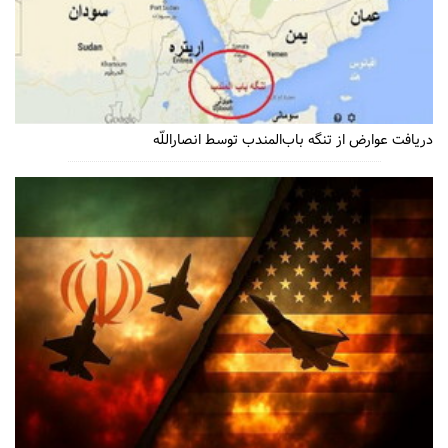
دریافت عوارض از تنگه باب‌المندب توسط انصاراللّه