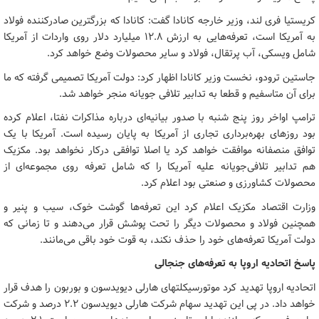
کریستیا فری لند، وزیر خارجه کانادا گفت: کانادا که بزرگترین صادرکننده فولاد
به آمریکا است، تعرفه‌هایی به ارزش ۱۲.۸ میلیارد دلار روی واردات از آمریکا
شامل ویسکی، آب پرتقال، فولاد و سایر محصولات وضع خواهد کرد.
جاستین ترودو، نخست وزیر کانادا اظهار کرد: دولت آمریکا تصمیمی گرفته که ما
برای آن متاسفیم و قطعا به تدابیر تلافی جویانه منجر خواهد شد.
ترامپ اواخر روز پنج شنبه با صدور بیانیه‌ای درباره مذاکرات نفتا، اعلام کرده
بود روزهای بهره‌برداری تجاری از آمریکا به پایان رسیده است. آمریکا با یک
توافق منصفانه موافقت خواهد کرد یا اصلا توافقی درکار نخواهد بود. مکزیک
هم تدابیر تلافی‌جویانه علیه آمریکا را که شامل تعرفه روی مجموعه‌ای از
محصولات کشاورزی و صنعتی بود اعلام کرد.
وزارت اقتصاد مکزیک اعلام کرد این تعرفه‌ها گوشت خوک، سیب و پنیر و
همچنین فولاد و محصولات دیگر را تحت پوشش قرار می‌دهند و تا زمانی که
دولت آمریکا تعرفه‌های خود را حذف نکند، به قوت خود باقی می‌مانند.
پاسخ اتحادیه اروپا به تعرفه‌های جنجالی
اتحادیه اروپا تهدید کرد موتورسیکلتهای هارلی دیویدسون و بوربون را هدف قرار
خواهد داد. در پی این تهدید سهام شرکت هارلی دیویدسون ۲.۲ درصد و شرکت