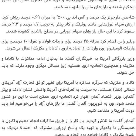
شدند، از سوی قانونگذاران جمهوریخواه و گروه لابی تجاری اصلی این کشور
محکوم شدند و بازارهای مالی را ملتهب ساختند.
شاخص داوجونز یک درصد و "اس اند پی ۵۰۰" به میزان ۰.۶۹ درصد ریزش کرد.
ارزش سهام غول‌هایی مانند بوئینگ و کاترپیلار به ترتیب ۱.۷ درصد و ۲.۳ درصد
سقوط کرد با این حال بازارهای سهام اروپایی در سطح بالاتری گشوده شدند.
ویلبر راس اعلام کرد تعرفه‌ ۲۵ درصد برای واردات فولاد و تعرفه ۱۰ درصدی برای
واردات آلومینیوم روی واردات از اتحادیه اروپا، کانادا و مکزیک اعمال می‌شوند.
وزیر بازرگانی آمریکا به خبرنگاران گفت: ما بدنبال ادامه مذاکرات با کانادا و
مکزیک و همچنین اتحادیه اروپا هستیم زیرا مسائل دیگری وجود دارند که باید
حل شوند.
کانادا و مکزیک که سرگرم مذاکره با آمریکا برای تغییر توافق تجارت آزاد آمریکای
شمالی (نفتا) ‌هستند، به سرعت به تعرفه‌های آمریکا واکنش نشان دادند و پیتر
آلتمایر، وزیر اقتصاد آلمان اظهار کرد اتحادیه اروپا ممکن است با این دو کشور
متحد شود. وی به تلویزیون آلمان گفت: ما بازارهای آزاد را می‌خواهیم اما باید
دولت آمریکا را متقاعد کنیم.
آلتمایر گفت: ما تلاش کردیم این کار را از طریق مذاکرات انجام دهیم و اکنون با
همبستگی با یکدیگر و تهیه یک پاسخ اروپایی مشترک که احتمالا نزدیک به
پاسخ مکزیک و کانادا خواهد بود انجام می‌دهیم.