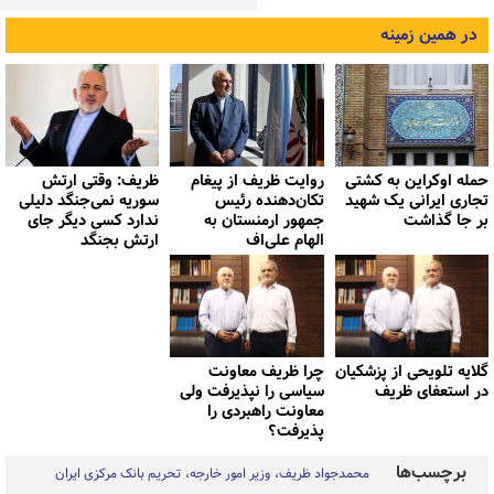
در همین زمینه
حمله اوکراین به کشتی
روایت ظریف از پیغام
ظریف: وقتی ارتش
تجاری ایرانی یک شهید
تکان‌دهنده رئیس
سوریه نمی‌جنگد دلیلی
بر جا گذاشت
جمهور ارمنستان به
ندارد کسی دیگر جای
الهام علی‌اف
ارتش بجنگد
گلایه تلویحی از پزشکیان
چرا ظریف معاونت
در استعفای ظریف
سیاسی را نپذیرفت ولی
معاونت راهبردی را
پذیرفت؟
برچسب‌ها
محمدجواد ظریف
وزیر امور خارجه
تحریم بانک مرکزی ایران