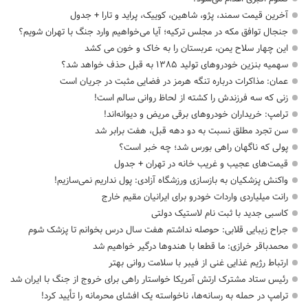
آخرین قیمت سمند، پژو، شاهین، کوییک، پراید و تارا + جدول
جنجال توافق مکه در مجلس ترکیه؛ آیا می‌خواهیم وارد جنگ با تهران شویم؟
این چهار سلاح یمن، عربستان را به خاک و خون می کشد
سهمیه بنزین خودروهای تولید ۱۳۸۵ به قبل حذف خواهد شد؟
عمان: مذاکرات درباره تنگه هرمز در فضایی مثبت در جریان است
زنی که سه فرزندش را کشته از لحاظ روانی سالم است!
ترامپ: خریداران خودروهای برقی مریض و دیوانه‌اند!
سن تجرد مطلق نسبت به دو دهه قبل، هفت برابر شد
پولی که ناگهان راهی بورس شد؛ چه خبر است؟
قیمت‌های عجیب و غریب خانه در تهران + جدول
واکنش پزشکیان به بازسازی ورزشگاه آزادی: پول نداریم نمی‌سازیم!
رانت میلیاردی واردات خودرو برای ایرانیان مقیم خارج
کاسبی جدید با ثبت نام لاستیک دولتی
جراح زیبایی قلابی: حوصله نداشتم هفت سال درس بخوانم تا پزشک شوم
محمدباقر خرازی: ما قطعا با هندوها درگیر خواهیم شد
ارتباط رژیم غذایی غنی از فیبر با سلامت روانی بهتر
رئیس ستاد مشترک ارتش آمریکا خواستار راهی برای خروج از جنگ با ایران شد
ترامپ در حمله‌ به رسانه‌ها، ناخواسته یک افشای محرمانه را تأیید کرد!