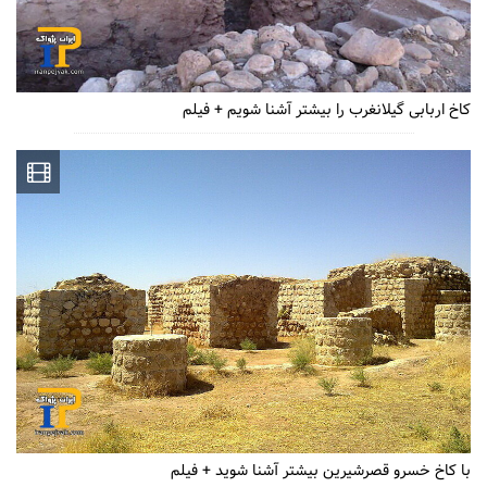
کاخ اربابی گیلانغرب را بیشتر آشنا شویم + فیلم
با کاخ خسرو قصرشیرین بیشتر آشنا شوید + فیلم