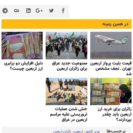
در همین زمینه
قیمت بلیت پرواز اربعین
ممنوعیت جدید عراق
دلیل افزایش دو برابری
تهران ـ نجف مشخص
برای زائران اربعین
ارز اربعین چیست؟
شد
زائران برای خرید ارز
خنثی شدن عملیات
اربعین باید چقدر
تروریستی علیه مراسم
بپردازند؟
اربعین در عراق
برچسب‌ها
وزیر کشور
اربعین
زائران اربعین