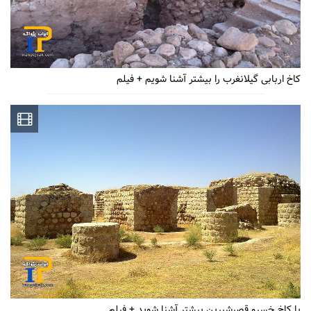
کاخ اربابی گیلانغرب را بیشتر آشنا شویم + فیلم
با کاخ خسرو قصرشیرین بیشتر آشنا شوید + فیلم