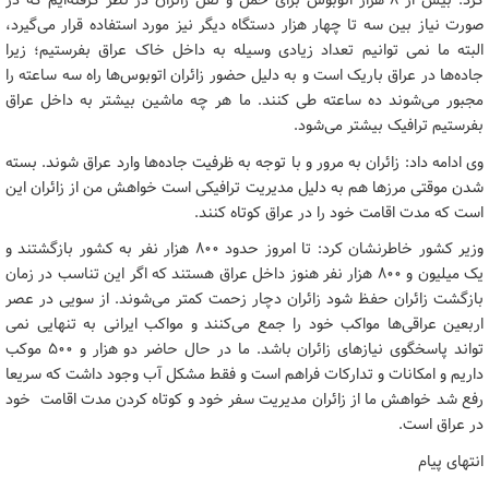
کرد: بیش از 8 هزار اتوبوس برای حمل و نقل زائران در نظر گرفته‌ایم که در
صورت نیاز بین سه تا چهار هزار دستگاه دیگر نیز مورد استفاده قرار می‌گیرد،
البته ما نمی توانیم تعداد زیادی وسیله به داخل خاک عراق بفرستیم؛ زیرا
جاده‌ها در عراق باریک است و به دلیل حضور زائران اتوبوس‌ها راه سه ساعته را
مجبور می‌شوند ده ساعته طی کنند. ما هر چه ماشین بیشتر به داخل عراق
بفرستیم ترافیک بیشتر می‌شود.
وی ادامه داد: زائران به مرور و با توجه به ظرفیت جاده‌ها وارد عراق شوند. بسته
شدن موقتی مرزها هم به دلیل مدیریت ترافیکی است خواهش من از زائران این
است که مدت اقامت خود را در عراق کوتاه کنند.
وزیر کشور خاطرنشان کرد: تا امروز حدود 800 هزار نفر به کشور بازگشتند و
یک میلیون و 800 هزار نفر هنوز داخل عراق هستند که اگر این تناسب در زمان
بازگشت زائران حفظ شود زائران دچار زحمت کمتر می‌شوند. از سویی در عصر
اربعین عراقی‌ها مواکب خود را جمع می‌کنند و مواکب ایرانی به تنهایی نمی
تواند پاسخگوی نیازهای زائران باشد. ما در حال حاضر دو هزار و 500 موکب
داریم و امکانات و تدارکات فراهم است و فقط مشکل آب وجود داشت که سریعا
رفع شد خواهش ما از زائران مدیریت سفر خود و کوتاه کردن مدت اقامت خود
در عراق است.
انتهای پیام