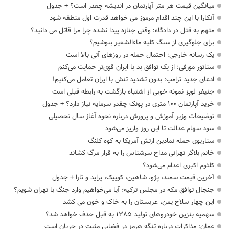
میانگین قیمت هر متر آپارتمان در اندیشه چقدر است؟ + جدول
آنکارا با این چند اقدام مرموز می خواهد قدرت اول منطقه شود
متهم به قتل در دادگاه: وقتی جنازه پیدا نشده چرا مرا قاتل می دانید؟
برای جلوگیری از سنگ کلیه ماءالشعیر بنوشیم؟
یک رسانه خارجی: احتمال حمله در روزهای آتی بالا است
سناتور مورفی: از یک توافق بد با ایران قوی‌تر حمایت می‌کنم
ادعای جدید ترامپ: بدون تشدید تنش با ایران تعامل می‌کنیم!
جنیفر لوپز نمونه خوبی از اشتباه بازگشت به رابطه قبلی است
خرید آپارتمان ۱۰۰ متری در پونک چقدر سرمایه نیاز دارد؟ + جدول
توضیحات وزیر آموزش و پرورش درباره نحوه آغاز سال تحصیلی
سود سهام عدالت تا این روز واریز می‌شود
سناریوی حمله نمادین ارتش آمریکا به کوه کلنگ
خانم بلاگر تهرانی مداح سرشناس را به قرار مرگ کشاند
کلثوم اکبری اعدام می‌شود؟
آخرین قیمت سمند، پژو، شاهین، کوییک، پراید و تارا + جدول
جنجال توافق مکه در مجلس ترکیه؛ آیا می‌خواهیم وارد جنگ با تهران شویم؟
این چهار سلاح یمن، عربستان را به خاک و خون می کشد
سهمیه بنزین خودروهای تولید ۱۳۸۵ به قبل حذف خواهد شد؟
عمان: مذاکرات درباره تنگه هرمز در فضایی مثبت در جریان است