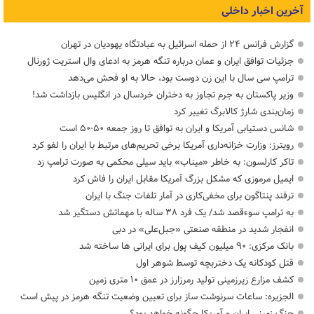
آخرین اخبار داخلی
گزارش فرانس ۲۴ از حمله اسرائیل به عبادتگاه یهودیان در تهران
جزئیات توافق ایران و عمان درباره تنگه هرمز به ادعای وال استریت ژورنال
ترامپ سی سال با این زن دوست بود، حالا به او فحش می‌دهد
وزیر پاکستان به جرم تجاوز به دختران خردسال در انگلیس بازداشت شد!
زمان‌بندی شارژ کالابرگ تغییر کرد
شانس دستیابی آمریکا و ایران به توافق تا روز جمعه ۵۰-۵۰ است
رویترز: وزارت خزانه‌داری آمریکا برخی تحریم‌های مرتبط با ایران را لغو کرد
تاکر کارلسون: به خاطر «میناب» باید سیلی محکمی به صورت ترامپ زد
ایمیل مرموزی که مشکل بزرگ آمریکا مقابل ایران را فاش کرد
ترفند پنتاگون برای مخفی‌کاری در آمار تلفات جنگ با ایران
به ترامپ سوءقصد شد/ یک فرد ۳۸ ساله با مهماتش دستگیر شد
انفجار شدید در منطقه صنعتی «جبل‌علی» در دبی
بانک مرکزی: ۹۰ میلیون کیف پول برای ایرانی ها ساخته شد
قتل کودکانه یک دختربچه توسط شوهر اول
کشف مزارع زیرزمینی تولید رمرزارز در عمق ۱۰ متری زمین
الجزیره: ساعات سرنوشت ساز برای تعیین وضعیت تنگه هرمز در پیش است
جنگ زمینی ایران و آمریکا چگونه خواهد بود؟