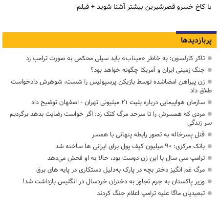
با کاخ خسرو قصرشیرین بیشتر آشنا شوید + فیلم
پربازدیدها
تاکر کارلسون: به خاطر «میناب» باید سیلی محکمی به صورت ترامپ زد
جنگ زمینی ایران و آمریکا چگونه خواهد بود؟
زن پیراهن امضاشده توسط بازیکن پرسپولیس را شست، شوهرش دادخواست
طلاق داد
سازمان هواپیمایی درباره بلیت ۲۱ میلیونی تهران - اصفهان توضیح داد
مردی که همسرش را تا سرحد مرگ کتک زد: اگر خواست رضایت بدهد برگردیم
سر زندگی
قتل پسرخاله به تصور رابطه پنهانی با همسر
بانک مرکزی: ۹۰ میلیون کیف پول برای ایرانی ها ساخته شد
ترامپ سی سال با این زن دوست بود، حالا به او فحش می‌دهد
مرگ غم انگیز دختر بچه در پارک به‌دلیل دستکاری در پایه های برق
وزیر پاکستان به جرم تجاوز به دختران خردسال در انگلیس بازداشت شد!
تبعیدیان ماگا علیه ترامپ اعلام جنگ کردند