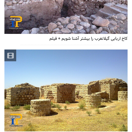
کاخ اربابی گیلانغرب را بیشتر آشنا شویم + فیلم