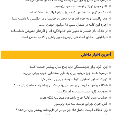
ترامپ سی سال با این زن دوست بود، حالا به او فحش می‌دهد
قتل جوان تهرانی توسط سه مرد پژوسوار
بانک مرکزی: ۹۰ میلیون کیف پول برای ایرانی ها ساخته شد
وزیر پاکستان به جرم تجاوز به دختران خردسال در انگلیس بازداشت شد!
اجاره این کلبه در شمال شبی ۸۱ میلیون تومان است
از حذف نام همسر تا تغییر نام خانوادگی؛ اما و اگرهای تعویض شناسنامه
طباطبایی: ادعای استعفای رئیس‌جمهور واهی و کذب محض است
آخرین اخبار داخلی
این افراد برای بازنشستگی باید پنج سال بیشتر خدمت کنند
ترامپ: همه چیز درباره ایران به طور استثنایی خوب پیش می‌رود
کویت دستور تعطیلی تنها مدرسه ایرانی را صادر کرد
شکاف ریاض و ابوظبی بر سر ایران/ چه‌کسی پیشنهاد حمله زمینی داد؟
مدودف: ژاپن دست نشانده آمریکاست
جزئیات متن اولیۀ طرح راهبردی مدیریت تنگه هرمز
قتل جوان تهرانی توسط سه مرد پژوسوار
راز اختلاف قیمت مکمل‌ها؛ چرا بیمار در داروخانه بیشتر پول می‌دهد؟