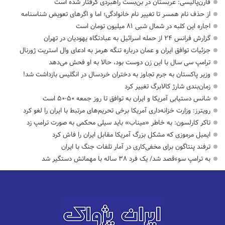
فارن‌پالیسی: عربستان در بن‌بست راهبردی گرفتار شده است
از حذف نام همسر تا تغییر نام خانوادگی؛ اما و اگرهای تعویض شناسنامه
اجاره این کلبه در شمال شبی ۸۱ میلیون تومان است
گزارش فرانس ۲۴ از حمله اسرائیل به عبادتگاه یهودیان در تهران
جزئیات توافق ایران و عمان درباره تنگه هرمز به ادعای وال استریت ژورنال
ترامپ سی سال با این زن دوست بود، حالا به او فحش می‌دهد
وزیر پاکستان به جرم تجاوز به دختران خردسال در انگلیس بازداشت شد!
زمان‌بندی شارژ کالابرگ تغییر کرد
شانس دستیابی آمریکا و ایران به توافق تا روز جمعه ۵۰-۵۰ است
رویترز: وزارت خزانه‌داری آمریکا برخی تحریم‌های مرتبط با ایران را لغو کرد
تاکر کارلسون: به خاطر «میناب» باید سیلی محکمی به صورت ترامپ زد
ایمیل مرموزی که مشکل بزرگ آمریکا مقابل ایران را فاش کرد
ترفند پنتاگون برای مخفی‌کاری در آمار تلفات جنگ با ایران
به ترامپ سوءقصد شد/ یک فرد ۳۸ ساله با مهماتش دستگیر شد