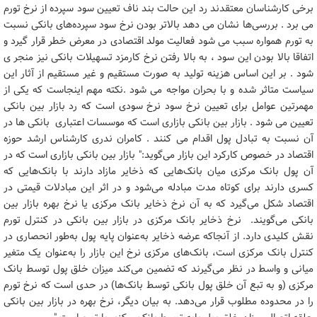
برخی کارشناسان معتقدند رد این حالت بند ناف تعیین سود سپرده از نرخ تورم
می برد . بررسی‌ها نشان می دهد بالاتر بودن نرخ سود سپرده‌های بانکی نسبت
به تورم همواره سبب می شود فعالیت مولد اقتصادی در معرض خطر قرار گیرد و
اتفاقا بالا بودن این سود ، به بالا رفتن نرخ کارمزد تسهیلات بانکی نیز منجر ی
شود . بر این اساس هزینه تولید به صورت مستقیم و غیر مستقیم از آثار این
سیاست متاثر شده و با بحران مواجه می شود .نکته مهم اینجاست که یکی از
مهمرتین عوامل برای تعیین نرخ سود نرخ سودی است که رد بازار بین بانکی
تعیین می شود . بازار بین بانکی بازاری است که موسسات اعتباری بانکی ها در
آن نسبت به تبادل پول اقدام می کنند . کامران ندری کارشناس ارشد حوزه
اقتصاد در خصوص کارکرد این بازار می‌گوید:" بازار بین بانکی بازاری است که در
آن پول بانک مرکزی میان بانک‌هایی که ذخایر مازاد دارند با بانک‌هایی که
کسری دارند برای کوتاه مدت مبادله می‌شود و در اثر این مبادلات قیمتی در
اقتصاد شکل می‌گیرد که به آن نرخ ذخایر بانک مرکزی یا نرخ بهره بازار بین
بانکی می‌گویند. نرخ ذخایر بانک مرکزی در بازار بین بانکی در کنترل تورم
نقش کلیدی دارد. از آنجاکه عرضه ذخایر به‌عنوان پایه پول به‌طور انحصاری در
کنترل بانک مرکزی است، بانک‌های مرکزی نرخ این بازار را به‌عنوان یک متغیر
میانی و واسط در نظر می‌گیرند که تضمین می‌کند میزان خلق پول توسط بانک
مرکزی (و به تبع آن خلق پول بانکی توسط بانک‌ها) در حدی است که نرخ تورم
را در محدوده مطلوب قرار می‌دهد. به بیان دیگر، نرخ بهره در بازار بین بانکی