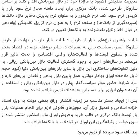
مدیریت نقدینگی (کمبود یا مازاد) خود در بازار بین‌بانکی اقدام کنند.بر اساس
سازوکار طراحی شده، بانک مرکزی برای ایجاد دامنه مجاز نرخ سود بازار یا
کریدور نرخ سود، کف نرخ کریدور را به عنوان نرخ پذیرش ذخایر مازاد بانک‌ها
(سپرده‌گیری از بانک‌ها) و سقف نرخ را به عنوان نرخ تزریق نقدینگی (وام‌دهی
در قبال اخذ وثایق نقدشونده به بانک‌ها) تعیین می‌کند.
فرایند راهبری نرخ‌های بازار از طریق عملیات بازار باز، در نهایت از طریق
سازوکار تسری سیاست پولی به تغییرات در سایر نرخ‌های بهره در اقتصاد منجر
شده و سطوح قیمت‌ها و فعالیت‌های واقعی اقتصادی را تحت تاثیر قرار
می‌دهد.در سال‌های اخیر با وجود گسترش فعالیت بازار بین‌بانکی ریالی، به
دلیل تفاوت‌های ساختاری این بازار با سایر بازارهای بین‌بانکی دنیا (نبود حجم
قابل ملاحظه اوراق بهادار دولتی، عمق پایین بازار بدهی و فقدان ابزارهای لازم و
...)، شرایط حضور موثر سیاست‌گذار پولی در بازار بین‌بانکی ریالی و استفاده از
آن به عنوان ابزاری برای دستیابی به اهداف تورمی فراهم نشده بود.
پس از ایجاد بستر مناسب در زمینه انتشار اوراق بدهی دولت به ویژه اسناد
خزانه اسلامی و تعمیق بازار آن، مجوزهای قانونی لازم برای انجام عملیات بازار
باز توسط بانک مرکزی در قالب خرید و فروش اوراق مالی اسلامی منتشر شده از
سوی دولت و وثیقه‌گیری این اوراق در تبادلات با بانک‌ها فراهم شد.
بند ناف سود سپرده از تورم می‌برد