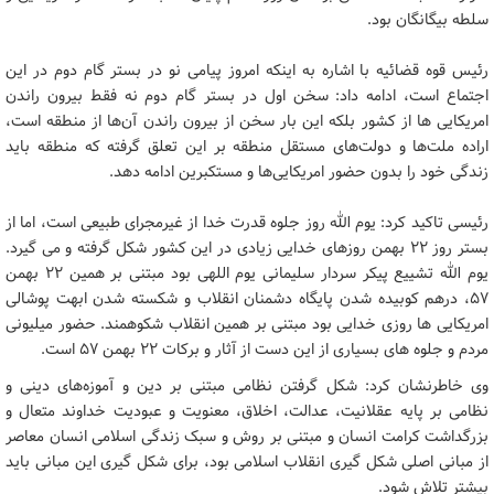
سلطه بیگانگان بود.
رئیس قوه قضائیه با اشاره به اینکه امروز پیامی نو در بستر گام دوم در این
اجتماع است، ادامه داد: سخن اول در بستر گام دوم نه فقط بیرون راندن
امریکایی ها از کشور بلکه این بار سخن از بیرون راندن آن‌ها از منطقه است،
اراده ملت‌ها و دولت‌های مستقل منطقه بر این تعلق گرفته که منطقه باید
زندگی خود را بدون حضور امریکایی‌ها و مستکبرین ادامه دهد.
رئیسی تاکید کرد: یوم الله روز جلوه قدرت خدا از غیرمجرای طبیعی است، اما از
بستر روز ۲۲ بهمن روزهای خدایی زیادی در این کشور شکل گرفته و می گیرد.
یوم الله تشییع پیکر سردار سلیمانی یوم اللهی بود مبتنی بر همین ۲۲ بهمن
۵۷، درهم کوبیده شدن پایگاه دشمنان انقلاب و شکسته شدن ابهت پوشالی
امریکایی ها روزی خدایی بود مبتنی بر همین انقلاب شکوهمند. حضور میلیونی
مردم و جلوه های بسیاری از این دست از آثار و برکات ۲۲ بهمن ۵۷ است.
وی خاطرنشان کرد: شکل گرفتن نظامی مبتنی بر دین و آموزه‌های دینی و
نظامی بر پایه عقلانیت، عدالت، اخلاق، معنویت و عبودیت خداوند متعال و
بزرگداشت کرامت انسان و مبتنی بر روش و سبک زندگی اسلامی انسان معاصر
از مبانی اصلی شکل گیری انقلاب اسلامی بود، برای شکل گیری این مبانی باید
بیشتر تلاش شود.