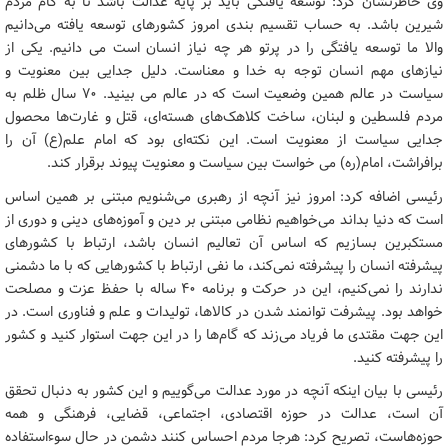
وی خاطرنشان کرد: توسعه یافتگی باید بر پایه عدالت باشد تا به کام مردم
شیرین باشد. به حساب تقسیم بندی امروز کشورهای توسعه یافته می‌دانیم
والا ما توسعه یافتگی را در پرتو هر چه نیاز انسان است می دانیم. یکی از
نیازهای مهم انسان توجه به خدا و معناست. دلیل جدایی بین معنویت و
سیاست در عالم همین وضعیت است که در عالم می بینید. 70 سال ظلم به
مردم فلسطین و لبنان، ساخت کلاهک‌های هسته‌ای، قتل و غارت‌ها محصول
جدایی سیاست از معنویت است. این نکته‌ای بود که امام علم(ع) آن را
برافراشت، امام(ره) می خواست بین سیاست و معنویت پیوند برقرار کند.
رئیسی اضافه کرد: امروز نیز آنچه از رهبری می‌شنویم مبتنی بر همین اساس
است که دنیا بداند می‌خواهیم نظامی مبتنی بر دین و آموزه‌های دینی و دوری از
مستکبرین بسازیم که اساس آن تعالیم انسان باشد، ارتباط با کشورهای
پیشرفته انسان را پیشرفته نمی‌کند، ما نفی ارتباط با کشورهایی که با ما دشمنی
ندارند را نمی‌کنیم، این در حرکت و برنامه 40 ساله با حفظ عزت و مصلحت
خواهد بود. پیشرفت توانمند شدن در کالاها، تولیدات و علم و فناوری است. در
این جهت مقتدی ما فریاد می‌زند که گام‌ها را در این جهت استوار کنید و کشور
را پیشرفته کنید.
رئیسی با بیان اینکه آنچه در مورد عدالت می‌گوییم و این کشور به دنبال تحقق
آن است، عدالت در حوزه اقتصادی، اجتماعی، قضایی، فرهنگی و همه
حوزه‌هاست، تصریح کرد: هرجا مردم احساس کنند دشمن در حال سوءاستفاده