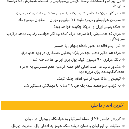
زن پیراهن امضاشده توسط بازیکن پرسپولیس را شست، شوهرش دادخواست
طلاق داد
تاکر کارلسون: به خاطر «میناب» باید سیلی محکمی به صورت ترامپ زد
سازمان هواپیمایی درباره بلیت ۲۱ میلیونی تهران - اصفهان توضیح داد
جنگ زمینی ایران و آمریکا چگونه خواهد بود؟
مردی که همسرش را تا سرحد مرگ کتک زد: اگر خواست رضایت بدهد برگردیم
سر زندگی
قتل پسرخاله به تصور رابطه پنهانی با همسر
مرگ غم انگیز دختر بچه در پارک به‌دلیل دستکاری در پایه های برق
بانک مرکزی: ۹۰ میلیون کیف پول برای ایرانی ها ساخته شد
مشاور قالیباف: علت اصلی لغو حمله ترامپ، عدم دسترسی به «افراد
هدف‌گذاری‌شده برای ترور» بود
تبعیدیان ماگا علیه ترامپ اعلام جنگ کردند
به ترامپ سوءقصد شد/ یک فرد ۳۸ ساله با مهماتش دستگیر شد
آخرین اخبار داخلی
گزارش فرانس ۲۴ از حمله اسرائیل به عبادتگاه یهودیان در تهران
جزئیات توافق ایران و عمان درباره تنگه هرمز به ادعای وال استریت ژورنال