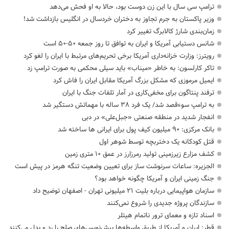
ترامپ سی سال با این زن دوست بود، حالا به او فحش می‌دهد
وزیر پاکستان به جرم تجاوز به دختران خردسال در انگلیس بازداشت شد!
زمان‌بندی شارژ کالابرگ تغییر کرد
شانس دستیابی آمریکا و ایران به توافق تا روز جمعه ۵۰-۵۰ است
رویترز: وزارت خزانه‌داری آمریکا برخی تحریم‌های مرتبط با ایران را لغو کرد
تاکر کارلسون: به خاطر «میناب» باید سیلی محکمی به صورت ترامپ زد
ایمیل مرموزی که مشکل بزرگ آمریکا مقابل ایران را فاش کرد
ترفند پنتاگون برای مخفی‌کاری در آمار تلفات جنگ با ایران
به ترامپ سوءقصد شد/ یک فرد ۳۸ ساله با مهماتش دستگیر شد
انفجار شدید در منطقه صنعتی «جبل‌علی» در دبی
بانک مرکزی: ۹۰ میلیون کیف پول برای ایرانی ها ساخته شد
قتل کودکانه یک دختربچه توسط شوهر اول
کشف مزارع زیرزمینی تولید رمرزارز در عمق ۱۰ متری زمین
الجزیره: ساعات سرنوشت ساز برای تعیین وضعیت تنگه هرمز در پیش است
جنگ زمینی ایران و آمریکا چگونه خواهد بود؟
سازمان هواپیمایی درباره بلیت ۲۱ میلیونی تهران - اصفهان توضیح داد
سازندگان پروژه جدیدی را شروع نمی‌کنند
اسناد تازه و معمای ترور ناتمام هیتلر
قطر: ایران و آمریکا از طریق واسطه‌ها پیش‌نویس‌های صلح را رد و بدل می‌کنند