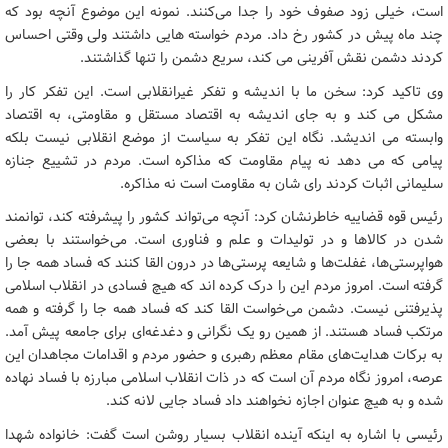
است، خیلی زود صفوف خود را جدا می‌کنند. نمونه این موضوع آنچه بود که
چند ماه پیش در کشور رخ داد. مردم خواسته هایی داشتند ولی وقتی احساس
کردند دشمن نقش آفرینی می کند، سریع دشمن را تنها گذاشتند.
وی تاکید کرد: سخن ما با اندیشه و تفکر غیرانقلابی است. این تفکر کار را
مشکل می کند و به جای اندیشه به اقتصاد مستقل و مقاومتی، به اقتصاد
وابسته می اندیشد. نگاه این تفکر به سیاست از موضع انقلابی نیست بلکه
پیامی که می دهد نه پیام مقاومت که مذاکره است. مردم در تشییع جنازه
سلیمانی اثبات کردند رای شان به مقاومت است نه مذاکره.
رئیس قوه قضاییه خاطرنشان کرد: آنچه می‌تواند کشور را پیشرفته کند، توانمند
شدن در کالاها و در تولیدات و علم و فناوری است. می‌خواستند با بعضی
هواپرستی‌ها، غفلت‌ها و شایعه پرستی‌ها در درون القا کنند که فساد همه جا را
گرفته است. امروز مردم این را درک کرده اند که هیچ فسادی در انقلاب اسلامی
پذیرفتنی نیست. دشمن می‌خواست القا کند که فساد همه جا را گرفته و همه
مرتکب فساد هستند. از همین رو یک نگرانی و دغدغه‌ای برای جامعه پیش آمد.
به برکات هدایت‌های مقام معظم رهبری و حضور مردم و اقدامات مجاهدان این
عرصه، امروز نگاه مردم آن است که در ذات انقلاب اسلامی مبارزه با فساد نهاده
شده و به هیچ عنوان اجازه نخواهند داد فساد جایی لانه کند.
رئیسی با اشاره به اینکه آینده انقلاب بسیار روشن است گفت: خانواده شهدا