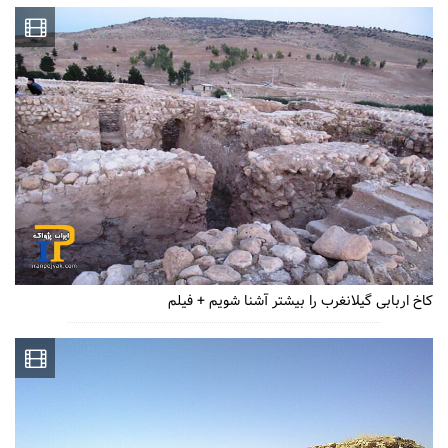
کاخ اربابی گیلانغرب را بیشتر آشنا شویم + فیلم