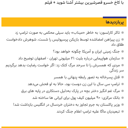
با کاخ خسرو قصرشیرین بیشتر آشنا شوید + فیلم
پربازدیدها
تاکر کارلسون: به خاطر «میناب» باید سیلی محکمی به صورت ترامپ زد
زن پیراهن امضاشده توسط بازیکن پرسپولیس را شست، شوهرش دادخواست
طلاق داد
جنگ زمینی ایران و آمریکا چگونه خواهد بود؟
سازمان هواپیمایی درباره بلیت ۲۱ میلیونی تهران - اصفهان توضیح داد
مردی که همسرش را تا سرحد مرگ کتک زد: اگر خواست رضایت بدهد برگردیم
سر زندگی
قتل پسرخاله به تصور رابطه پنهانی با همسر
ترامپ سی سال با این زن دوست بود، حالا به او فحش می‌دهد
مرگ غم انگیز دختر بچه در پارک به‌دلیل دستکاری در پایه های برق
بانک مرکزی: ۹۰ میلیون کیف پول برای ایرانی ها ساخته شد
وزیر پاکستان به جرم تجاوز به دختران خردسال در انگلیس بازداشت شد!
تبعیدیان ماگا علیه ترامپ اعلام جنگ کردند