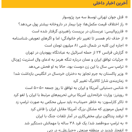
آخرین اخبار داخلی
قتل جوان تهرانی توسط سه مرد پژوسوار
راز اختلاف قیمت مکمل‌ها؛ چرا بیمار در داروخانه بیشتر پول می‌دهد؟
فارن‌پالیسی: عربستان در بن‌بست راهبردی گرفتار شده است
از حذف نام همسر تا تغییر نام خانوادگی؛ اما و اگرهای تعویض شناسنامه
اجاره این کلبه در شمال شبی ۸۱ میلیون تومان است
گزارش فرانس ۲۴ از حمله اسرائیل به عبادتگاه یهودیان در تهران
جزئیات توافق ایران و عمان درباره تنگه هرمز به ادعای وال استریت ژورنال
ترامپ سی سال با این زن دوست بود، حالا به او فحش می‌دهد
وزیر پاکستان به جرم تجاوز به دختران خردسال در انگلیس بازداشت شد!
زمان‌بندی شارژ کالابرگ تغییر کرد
شانس دستیابی آمریکا و ایران به توافق تا روز جمعه ۵۰-۵۰ است
رویترز: وزارت خزانه‌داری آمریکا برخی تحریم‌های مرتبط با ایران را لغو کرد
تاکر کارلسون: به خاطر «میناب» باید سیلی محکمی به صورت ترامپ زد
ایمیل مرموزی که مشکل بزرگ آمریکا مقابل ایران را فاش کرد
ترفند پنتاگون برای مخفی‌کاری در آمار تلفات جنگ با ایران
به ترامپ سوءقصد شد/ یک فرد ۳۸ ساله با مهماتش دستگیر شد
انفجار شدید در منطقه صنعتی «جبل‌علی» در دبی