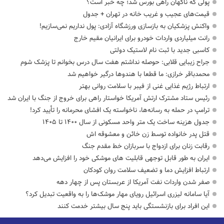
پولی که ناگهان راهی بورس شد؛ چه خبر است؟
قیمت‌های عجیب و غریب خانه در تهران + جدول
واکنش پزشکیان به بازسازی ورزشگاه آزادی: پول نداریم نمی‌سازیم!
رانت میلیاردی واردات خودرو برای ایرانیان مقیم خارج
کاسبی جدید با ثبت نام لاستیک دولتی
جراح زیبایی قلابی: حوصله نداشتم هفت سال درس بخوانم تا پزشک شوم
محمدباقر خرازی: ما قطعا با هندوها درگیر خواهیم شد
ارتباط رژیم غذایی غنی از فیبر با سلامت روانی بهتر
رئیس ستاد مشترک ارتش آمریکا خواستار راهی برای خروج از جنگ با ایران شد
ترامپ در حمله‌ به رسانه‌ها، ناخواسته یک افشای محرمانه را تأیید کرد!
جدول هزینه ساخت یک متر واحد مسکونی از سال ۱۴۰۰ تا ۱۴۰۵
قتل پدر خانواده توسط زن خائن و معشوقه اش
رقابت زنان برای ازدواج با سربازان خط مقدم جنگ
ایران به طور قابل توجهی قابلیت های موشکی خود را افزایش می‌دهد
ارتباط افزایش دما و تضعیف سلامت روان کودکان
صفر شدن واردات نفت آمریکا از عربستان پس از چهار دهه
آیا سامانه لیزری اسرائیل رویای مهار موشک‌ها را به واقعیت تبدیل کرد؟
این افراد برای بازنشستگی باید پنج سال بیشتر خدمت کنند