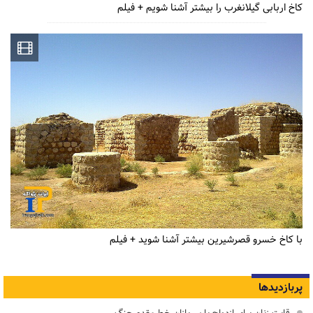
کاخ اربابی گیلانغرب را بیشتر آشنا شویم + فیلم
با کاخ خسرو قصرشیرین بیشتر آشنا شوید + فیلم
پربازدیدها