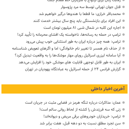
رقابت زنان برای ازدواج با سربازان خط مقدم جنگ
قتل جوان تهرانی توسط سه مرد پژوسوار
محمدباقر خرازی: ما قطعا با هندوها درگیر خواهیم شد
این افراد برای بازنشستگی باید پنج سال بیشتر خدمت کنند
اجاره این کلبه در شمال شبی ۸۱ میلیون تومان است
ترامپ در حمله‌ به رسانه‌ها، ناخواسته یک افشای محرمانه را تأیید کرد!
ترامپ: همه چیز درباره ایران به طور استثنایی خوب پیش می‌رود
از حذف نام همسر تا تغییر نام خانوادگی؛ اما و اگرهای تعویض شناسنامه
آیا سامانه لیزری اسرائیل رویای مهار موشک‌ها را به واقعیت تبدیل کرد؟
ایران به طور قابل توجهی قابلیت های موشکی خود را افزایش می‌دهد
گزارش فرانس ۲۴ از حمله اسرائیل به عبادتگاه یهودیان در تهران
آخرین اخبار داخلی
عمان: مذاکرات درباره تنگه هرمز در فضایی مثبت در جریان است
زنی که سه فرزندش را کشته از لحاظ روانی سالم است!
ترامپ: خریداران خودروهای برقی مریض و دیوانه‌اند!
سن تجرد مطلق نسبت به دو دهه قبل، هفت برابر شد