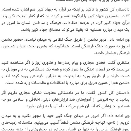
دادستان کل کشور با تاکید بر اینکه در قرآن به جهاد کبیر هم اشاره شده است،
گفت: مفسرین جهاد کبیر را اینگونه تفسیر کرده اند که از کفار تبعیت نکن و با
قرآن جهاد کبیر کن، در عرصه اعتقادات، فرهنگ و ساختن انسان ما امروز در
یک میدان مبارزه هستیم که یقینا می‌تواند مصداق جهاد کبیر باشد.
وی ادامه داد: امروز دشمن از طریق جنگ نظامی به میدان نیامده، حضور دشمن
امروز به صورت جنگ فرهنگی است. همانگونه که رهبری تحت عنوان شبیخون
فرهنگی هشدار دادند.
منتظری گفت: فضای مجازی و پیام رسان‌ها و فناوری روز را اگر مشاهده کنید
می‌بینید که در اعماق زندگی ما نفوذ کرده و همه یک دستگاهی به نام موبایل به
دست دارند و از طریق ورود به اینترنت به دنیایی لایتناهی ورود کرده اند و
دشمن هم از همین طریق برای مبارزه با اعتقادات و مقدسات وارد شده است.
دادستان کل کشور گفت: ما در دادستانی معاونت فضای مجازی داریم اگر
بدانید با چه انبوهی از آموزه‌های ضد ارزش‌های دینی، اخلاقی و اسلامی مواجه
هستیم. چیزهایی که انسان شرم می‌کند نام آن را به زبان بیاورد.
وی ادامه داد: اگر امروز در میدان جنگ کبیر خود را مجهز نکنیم و به میدان
نرویم از ناحیه تهاجم فرهنگی دشمن قطعاً آسیب می‌بینیم. متاسفانه زمینه‌های
نفوذ فرهنگ غربی را نه تنها در فضای مجازی در بخش‌هایی از بدنه مدیریت