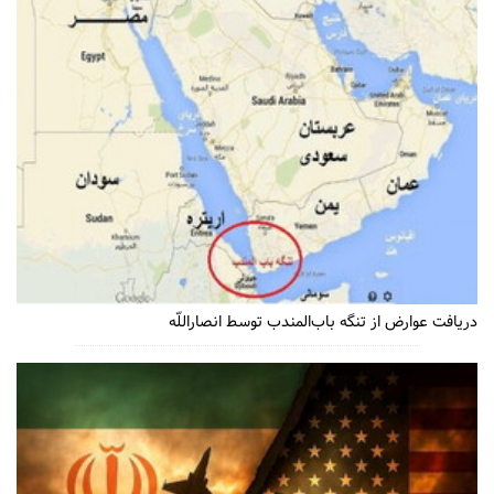
دریافت عوارض از تنگه باب‌المندب توسط انصاراللّه