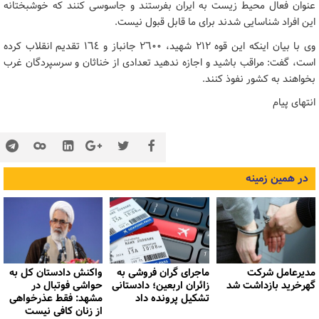
عنوان فعال محیط زیست به ایران بفرستند و جاسوسی کنند که خوشبختانه
این افراد شناسایی شدند برای ما قابل قبول نیست.
وی با بیان اینکه این قوه ٢١٢ شهید، ٢٦٠٠ جانباز و ١٦٤ تقدیم انقلاب کرده
است، گفت: مراقب باشید و اجازه ندهید تعدادی از خناثان و سرسپردگان غرب
بخواهند به کشور نفوذ کنند.
انتهای پیام
در همین زمینه
مدیرعامل شرکت
ماجرای گران فروشی به
واکنش دادستان کل به
گهرخرید بازداشت شد
زائران اربعین؛ دادستانی
حواشی فوتبال در
تشکیل پرونده داد
مشهد: فقط عذرخواهی
از زنان کافی نیست