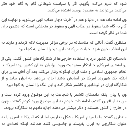
شود که شرم می‌کنم بگویم. اگر با سیاست شیطانی گام به گام خود فکر
می‌کنید می‌توانید به مقصود برسید اشتباه می‌کنید.
وی ادامه داد: هم در دنیا و هم در آخرت دچار عذاب الهی می‌شوید و نهایت این
گام به گام شما سقوط در عذاب الهی و سقوط در منجلابی است که دشمن برای
شما در نظر گرفته است.
منتظری گفت: آنانی که متاسفانه در برخی مراکز مدیریت لانه کردند و دارند به
این انقلاب خون شهدا خیانت می‌کنند، این درد را انسان به کجا ببرد.
دادستان کل کشور درباره استفاده خارجی‌ها از شکارگاه‌های کشور گفت: یکی از
برنامه‌های آمریکای جنایتکار ممنوعیت ورود ایرانیان به آن کشور بود؛ امریکا با
نظام جمهوری اسلامی و ملت ایران اینگونه رفتار می‌کند بعد آن آقای مدیر برای
اینکه یک شهروند امریکا در آسایش باشد اجازه می‌دهد به ایران بیاید و از
شکارگاه ایران در نیشابور و کاشمر شکار کند و این ننگ را انسان به کجا ببرد.
وی با بیان اینکه دادستان کاشمر با شجاعت به این موضوع ورود کرده است و
من به او آفرین گفتم، ادامه داد: خودم به این موضوع ورود کردم گفتند، چون
در خارج از کشور هستند و دلار بیشتر می‌دهند اجازه دادیم به شکارگاه بروند.
منتظری گفت: ما با مردم آمریکا مشکل نداریم، اما اینکه آمریکا عناصری را به
عنوان شکارچی به ایران بفرستد و جاسوسی کنند همانند اینکه تعدادی به