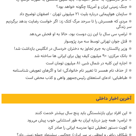
جنگ زمینی ایران و آمریکا چگونه خواهد بود؟
سازمان هواپیمایی درباره بلیت ۲۱ میلیونی تهران - اصفهان توضیح داد
مردی که همسرش را تا سرحد مرگ کتک زد: اگر خواست رضایت بدهد برگردیم
سر زندگی
ترامپ سی سال با این زن دوست بود، حالا به او فحش می‌دهد
قتل جوان تهرانی توسط سه مرد پژوسوار
وزیر پاکستان به جرم تجاوز به دختران خردسال در انگلیس بازداشت شد!
بانک مرکزی: ۹۰ میلیون کیف پول برای ایرانی ها ساخته شد
اجاره این کلبه در شمال شبی ۸۱ میلیون تومان است
از حذف نام همسر تا تغییر نام خانوادگی؛ اما و اگرهای تعویض شناسنامه
طباطبایی: ادعای استعفای رئیس‌جمهور واهی و کذب محض است
آخرین اخبار داخلی
این افراد برای بازنشستگی باید پنج سال بیشتر خدمت کنند
ترامپ: همه چیز درباره ایران به طور استثنایی خوب پیش می‌رود
کویت دستور تعطیلی تنها مدرسه ایرانی را صادر کرد
شکاف ریاض و ابوظبی بر سر ایران/ چه‌کسی پیشنهاد حمله زمینی داد؟