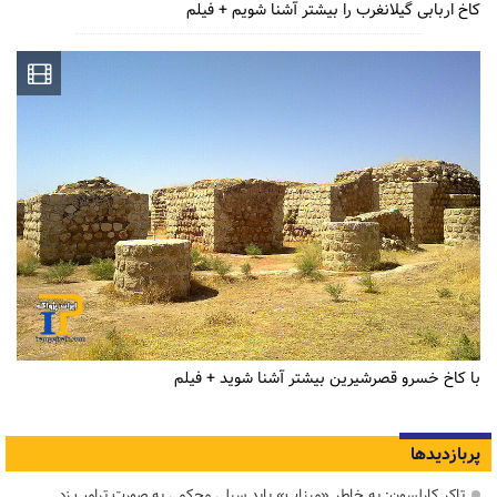
کاخ اربابی گیلانغرب را بیشتر آشنا شویم + فیلم
با کاخ خسرو قصرشیرین بیشتر آشنا شوید + فیلم
پربازدیدها
تاکر کارلسون: به خاطر «میناب» باید سیلی محکمی به صورت ترامپ زد