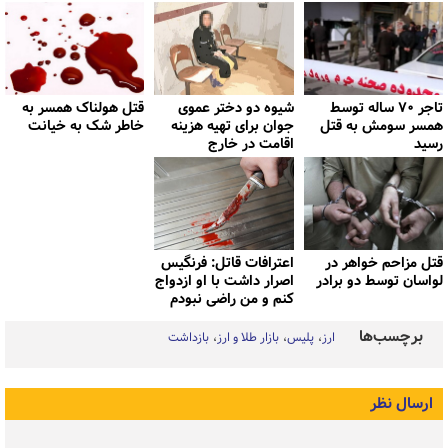
تاجر ۷۰ ساله توسط
شیوه دو دختر عموی
قتل هولناک همسر به
همسر سومش به قتل
جوان برای تهیه هزینه
خاطر شک به خیانت
رسید
اقامت در خارج
قتل مزاحم خواهر در
اعترافات قاتل: فرنگیس
لواسان توسط دو برادر
اصرار داشت با او ازدواج
کنم و من راضی نبودم
برچسب‌ها
ارز
پلیس
بازار طلا و ارز
بازداشت
ارسال نظر