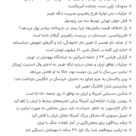
مدودف: ژاپن دست نشانده آمریکاست
جزئیات متن اولیۀ طرح راهبردی مدیریت تنگه هرمز
قتل جوان تهرانی توسط سه مرد پژوسوار
راز اختلاف قیمت مکمل‌ها؛ چرا بیمار در داروخانه بیشتر پول می‌دهد؟
فارن‌پالیسی: عربستان در بن‌بست راهبردی گرفتار شده است
از حذف نام همسر تا تغییر نام خانوادگی؛ اما و اگرهای تعویض شناسنامه
اجاره این کلبه در شمال شبی ۸۱ میلیون تومان است
گزارش فرانس ۲۴ از حمله اسرائیل به عبادتگاه یهودیان در تهران
جزئیات توافق ایران و عمان درباره تنگه هرمز به ادعای وال استریت ژورنال
ترامپ سی سال با این زن دوست بود، حالا به او فحش می‌دهد
وزیر پاکستان به جرم تجاوز به دختران خردسال در انگلیس بازداشت شد!
زمان‌بندی شارژ کالابرگ تغییر کرد
شانس دستیابی آمریکا و ایران به توافق تا روز جمعه ۵۰-۵۰ است
رویترز: وزارت خزانه‌داری آمریکا برخی تحریم‌های مرتبط با ایران را لغو کرد
تاکر کارلسون: به خاطر «میناب» باید سیلی محکمی به صورت ترامپ زد
ایمیل مرموزی که مشکل بزرگ آمریکا مقابل ایران را فاش کرد
ترفند پنتاگون برای مخفی‌کاری در آمار تلفات جنگ با ایران
به ترامپ سوءقصد شد/ یک فرد ۳۸ ساله با مهماتش دستگیر شد