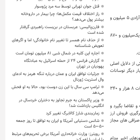
قتل جوان تهرانی توسط سه مرد پژوسوار
راز اختلاف قیمت مکمل‌ها؛ چرا بیمار در داروخانه
همچنین در بازار سبزه‌میدان، قیمت نیم‌سکه بهار آزادی ۸ میلیون و ۲۰۰ هزار تومان، ربع‌سکه بهار آزادی ۵ میلیون و
بیشتر پول می‌دهد؟
فارن‌پالیسی: عربستان در بن‌بست راهبردی گرفتار
شده است
قیمت طلای ۱۸عیار در هر گرم هم یک‌میلیون و ۳۹۹ هزار تومان، قیمت طلای ۲۴عیار در هر گرم یک‌میلیون و ۸۷۰
از حذف نام همسر تا تغییر نام خانوادگی؛ اما و اگرهای
تعویض شناسنامه
ت.
اجاره این کلبه در شمال شبی ۸۱ میلیون تومان است
گزارش فرانس ۲۴ از حمله اسرائیل به عبادتگاه
ی از دلایل اصلی
یهودیان در تهران
ار دیگر نوسانات
جزئیات توافق ایران و عمان درباره تنگه هرمز به ادعای
وال استریت ژورنال
ترامپ سی سال با این زن دوست بود، حالا به او فحش
در بازار ارز هم اکنون قیمت دلار ۳۰ هزار و ۱۰۰ تومان، یورو ۳۵ هزار و ۶۰۰ تومان و درهم امارات ۸ هزار و ۳۴۰
می‌دهد
وزیر پاکستان به جرم تجاوز به دختران خردسال در
انگلیس بازداشت شد!
 تقاضا بگیرد و
رگیری فروش ارز
زمان‌بندی شارژ کالابرگ تغییر کرد
 صرافی های مجاز
شانس دستیابی آمریکا و ایران به توافق تا روز جمعه
۵۰-۵۰ است
رویترز: وزارت خزانه‌داری آمریکا برخی تحریم‌های مرتبط
وزهای اخیر مدام
با ایران را لغو کرد