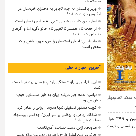
ساخته شد
وزیر پاکستان به جرم تجاوز به دختران خردسال در
انگلیس بازداشت شد!
اجاره این کلبه در شمال شبی ۸۱ میلیون تومان است
از حذف نام همسر تا تغییر نام خانوادگی؛ اما و اگرهای
تعویض شناسنامه
طباطبایی: ادعای استعفای رئیس‌جمهور واهی و کذب
محض است
آخرین اخبار داخلی
این افراد برای بازنشستگی باید پنج سال بیشتر خدمت
کنند
ترامپ: همه چیز درباره ایران به طور استثنایی خوب
لیون و ۳۹۹ هزار تومان، قیمت سکه تمام‌بهار
پیش می‌رود
کویت دستور تعطیلی تنها مدرسه ایرانی را صادر کرد
شکاف ریاض و ابوظبی بر سر ایران/ چه‌کسی پیشنهاد
از تسنیم، هم‌اکنون در بازار داخلی قیمت طلای ۱۸عیار هر گرم یک‌میلیون و ۳۹۹ هزار
حمله زمینی داد؟
لار ۳۰ هزار و ۱۰۰ تومان و قیمت سکه تمام‌بهار آزادی طرح جدید ۱۵ میلیون و ۲۰۰ هزار تومان و قیمت
مدودف: ژاپن دست نشانده آمریکاست
جزئیات متن اولیۀ طرح راهبردی مدیریت تنگه هرمز