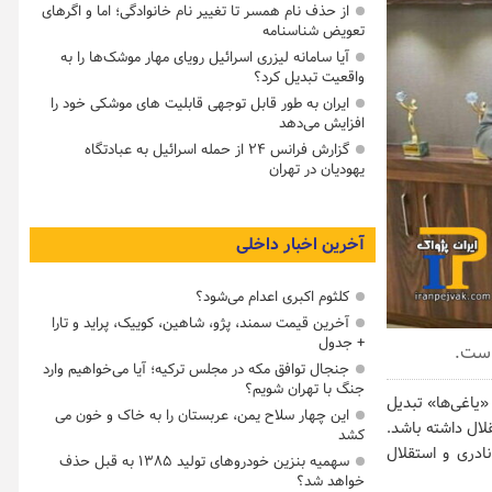
از حذف نام همسر تا تغییر نام خانوادگی؛ اما و اگرهای
تعویض شناسنامه
آیا سامانه لیزری اسرائیل رویای مهار موشک‌ها را به
واقعیت تبدیل کرد؟
ایران به طور قابل توجهی قابلیت های موشکی خود را
افزایش می‌دهد
گزارش فرانس ۲۴ از حمله اسرائیل به عبادتگاه
یهودیان در تهران
آخرین اخبار داخلی
کلثوم اکبری اعدام می‌شود؟
آخرین قیمت سمند، پژو، شاهین، کوییک، پراید و تارا
+ جدول
است.
جنجال توافق مکه در مجلس ترکیه؛ آیا می‌خواهیم وارد
جنگ با تهران شویم؟
«یاغی‌ها» تبدیل
این چهار سلاح یمن، عربستان را به خاک و خون می
لال داشته باشد.
کشد
نادری و استقلال
سهمیه بنزین خودروهای تولید ۱۳۸۵ به قبل حذف
خواهد شد؟