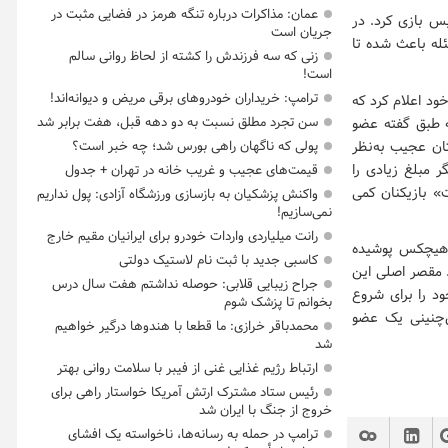
عمان: مذاکرات درباره تنگه هرمز در فضایی مثبت در
یس بازی کرد. در
جریان است
سئله باعث شده تا
زنی که سه فرزندش را کشته از لحاظ روانی سالم
است!
ترامپ: خریداران خودروهای برقی مریض و دیوانه‌اند!
ود اعلام کرد که
سن تجرد مطلق نسبت به دو دهه قبل، هفت برابر شد
ه طبق گفته عضو
تان عجیب به‌نظر
پولی که ناگهان راهی بورس شد؛ چه خبر است؟
ر مبلغ زیادی را
قیمت‌های عجیب و غریب خانه در تهران + جدول
» بازیکنان کمی
واکنش پزشکیان به بازسازی ورزشگاه آزادی: پول نداریم
نمی‌سازیم!
رانت میلیاردی واردات خودرو برای ایرانیان مقیم خارج
بر هیچکس پوشیده
کاسبی جدید با ثبت نام لاستیک دولتی
د. مقصر اصلی این
جراح زیبایی قلابی: حوصله نداشتم هفت سال درس
ود را برای شروع
بخوانم تا پزشک شوم
‌چنینی یک عضو
محمدباقر خرازی: ما قطعا با هندوها درگیر خواهیم
شد
ارتباط رژیم غذایی غنی از فیبر با سلامت روانی بهتر
رئیس ستاد مشترک ارتش آمریکا خواستار راهی برای
خروج از جنگ با ایران شد
ترامپ در حمله‌ به رسانه‌ها، ناخواسته یک افشای