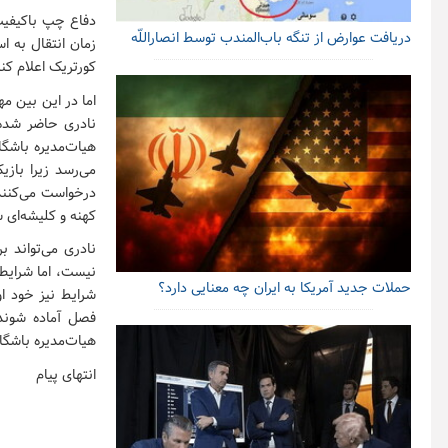
دفاع چپ باکیفیت 
دریافت عوارض از تنگه باب‌المندب توسط انصاراللّه
زمان انتقال به اس
کورتریک اعلام کند مبلغ ر
اما در این بین م
نادری حاضر شده 
هیات‌مدیره باشگا
می‌رسد زیرا بازی
درخواست می‌کنند
کهنه و کلیشه‌ای 
نادری می‌تواند ب
نیست، اما شرایطی 
حملات جدید آمریکا به ایران چه معنایی دارد؟
شرایط نیز خود او
فصل آماده شوند
هیات‌مدیره باشگاه
انتهای پیام