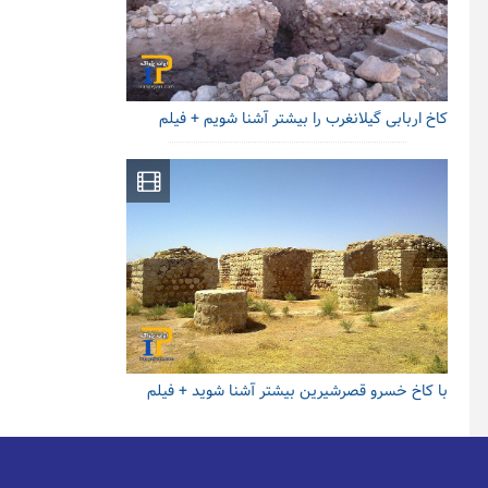
کاخ اربابی گیلانغرب را بیشتر آشنا شویم + فیلم
با کاخ خسرو قصرشیرین بیشتر آشنا شوید + فیلم