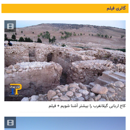
گالری فیلم
کاخ اربابی گیلانغرب را بیشتر آشنا شویم + فیلم