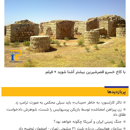
با کاخ خسرو قصرشیرین بیشتر آشنا شوید + فیلم
پربازدیدها
تاکر کارلسون: به خاطر «میناب» باید سیلی محکمی به صورت ترامپ زد
زن پیراهن امضاشده توسط بازیکن پرسپولیس را شست، شوهرش دادخواست
طلاق داد
جنگ زمینی ایران و آمریکا چگونه خواهد بود؟
سازمان هواپیمایی درباره بلیت ۲۱ میلیونی تهران - اصفهان توضیح داد