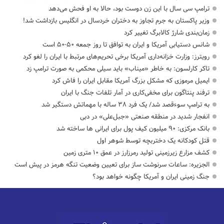
ترامپ سی سال با این زن دوست بود، حالا به او فحش می‌دهد
وزیر پاکستان به جرم تجاوز به دختران خردسال در انگلیس بازداشت شد!
زمان‌بندی شارژ کالابرگ تغییر کرد
شانس دستیابی آمریکا و ایران به توافق تا روز جمعه ۵۰-۵۰ است
رویترز: وزارت خزانه‌داری آمریکا برخی تحریم‌های مرتبط با ایران را لغو کرد
تاکر کارلسون: به خاطر «میناب» باید سیلی محکمی به صورت ترامپ زد
ایمیل مرموزی که مشکل بزرگ آمریکا مقابل ایران را فاش کرد
ترفند پنتاگون برای مخفی‌کاری در آمار تلفات جنگ با ایران
به ترامپ سوءقصد شد/ یک فرد ۳۸ ساله با مهماتش دستگیر شد
انفجار شدید در منطقه صنعتی «جبل‌علی» در دبی
بانک مرکزی: ۹۰ میلیون کیف پول برای ایرانی ها ساخته شد
قتل کودکانه یک دختربچه توسط شوهر اول
کشف مزارع زیرزمینی تولید رمرزارز در عمق ۱۰ متری زمین
الجزیره: ساعات سرنوشت ساز برای تعیین وضعیت تنگه هرمز در پیش است
جنگ زمینی ایران و آمریکا چگونه خواهد بود؟