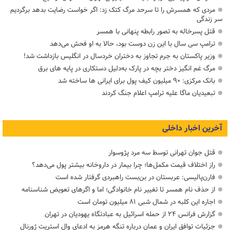
مردی که همسرش را تا سرحد مرگ کتک زد: اگر خواست رضایت بدهد برگردیم
سر زندگی
قتل پسرخاله به تصور رابطه پنهانی با همسر
ترامپ سی سال با این زن دوست بود، حالا به او فحش می‌دهد
وزیر پاکستان به جرم تجاوز به دختران خردسال در انگلیس بازداشت شد!
مرگ غم انگیز دختر بچه در پارک به‌دلیل دستکاری در پایه های برق
بانک مرکزی: ۹۰ میلیون کیف پول برای ایرانی ها ساخته شد
تبعیدیان ماگا علیه ترامپ اعلام جنگ کردند
آخرین اخبار داخلی
قتل جوان تهرانی توسط سه مرد پژوسوار
راز اختلاف قیمت مکمل‌ها؛ چرا بیمار در داروخانه بیشتر پول می‌دهد؟
فارن‌پالیسی: عربستان در بن‌بست راهبردی گرفتار شده است
از حذف نام همسر تا تغییر نام خانوادگی؛ اما و اگرهای تعویض شناسنامه
اجاره این کلبه در شمال شبی ۸۱ میلیون تومان است
گزارش فرانس ۲۴ از حمله اسرائیل به عبادتگاه یهودیان در تهران
جزئیات توافق ایران و عمان درباره تنگه هرمز به ادعای وال استریت ژورنال