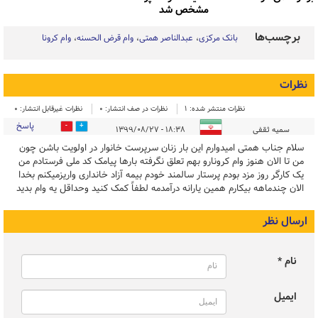
مشخص شد
برچسب‌ها
بانک مرکزی
عبدالناصر همتی
وام قرض الحسنه
وام کرونا
نظرات
نظرات منتشر شده: 1
نظرات در صف انتشار: 0
نظرات غیرقابل انتشار: 0
پاسخ
0
0
سمیه ثقفی
۱۸:۳۸ - ۱۳۹۹/۰۸/۲۷
سلام جناب همتی امیدوارم این بار زنان سرپرست خانوار در اولویت باشن چون
من تا الان هنوز وام کرونارو بهم تعلق نگرفته بارها پیامک کد ملی فرستادم من
یک کارگر روز مزد بودم پرستار سالمند خودم بیمه آزاد خانداری واریزمیکنم بخدا
الان چندماهه بیکارم همین یارانه درآمدمه لطفاً کمک کنید وحداقل یه وام بدید
ارسال نظر
نام *
ایمیل