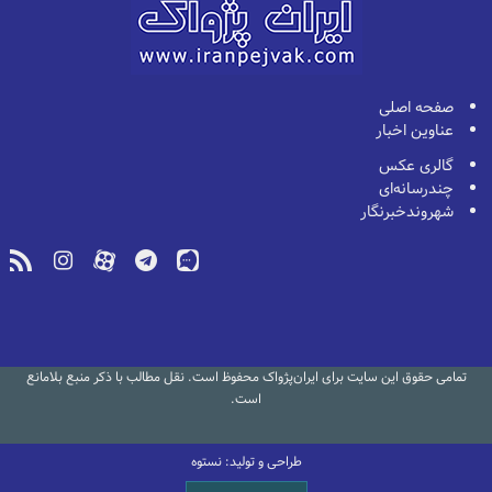
صفحه اصلی
عناوین اخبار
گالری عکس
چندرسانه‌ای
شهروندخبرنگار
تمامی حقوق این سایت برای ایران‌پژواک محفوظ است. نقل مطالب با ذکر منبع بلامانع
است.
طراحی و تولید: نستوه