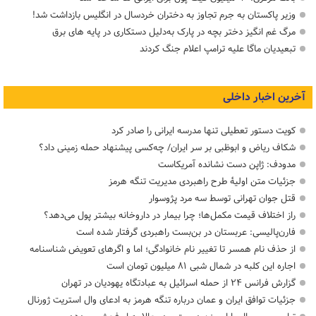
وزیر پاکستان به جرم تجاوز به دختران خردسال در انگلیس بازداشت شد!
مرگ غم انگیز دختر بچه در پارک به‌دلیل دستکاری در پایه های برق
تبعیدیان ماگا علیه ترامپ اعلام جنگ کردند
آخرین اخبار داخلی
کویت دستور تعطیلی تنها مدرسه ایرانی را صادر کرد
شکاف ریاض و ابوظبی بر سر ایران/ چه‌کسی پیشنهاد حمله زمینی داد؟
مدودف: ژاپن دست نشانده آمریکاست
جزئیات متن اولیۀ طرح راهبردی مدیریت تنگه هرمز
قتل جوان تهرانی توسط سه مرد پژوسوار
راز اختلاف قیمت مکمل‌ها؛ چرا بیمار در داروخانه بیشتر پول می‌دهد؟
فارن‌پالیسی: عربستان در بن‌بست راهبردی گرفتار شده است
از حذف نام همسر تا تغییر نام خانوادگی؛ اما و اگرهای تعویض شناسنامه
اجاره این کلبه در شمال شبی ۸۱ میلیون تومان است
گزارش فرانس ۲۴ از حمله اسرائیل به عبادتگاه یهودیان در تهران
جزئیات توافق ایران و عمان درباره تنگه هرمز به ادعای وال استریت ژورنال