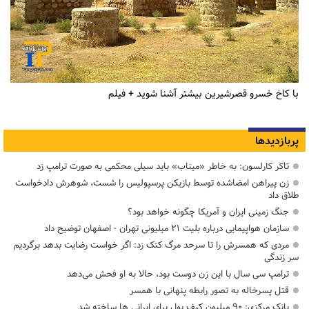
با کاخ خسرو قصرشیرین بیشتر آشنا شوید + فیلم
پربازدیدها
تاکر کارلسون: به خاطر «میناب» باید سیلی محکمی به صورت ترامپ زد
زن پیراهن امضاشده توسط بازیکن پرسپولیس را شست، شوهرش دادخواست
طلاق داد
جنگ زمینی ایران و آمریکا چگونه خواهد بود؟
سازمان هواپیمایی درباره بلیت ۲۱ میلیونی تهران - اصفهان توضیح داد
مردی که همسرش را تا سرحد مرگ کتک زد: اگر خواست رضایت بدهد برگردیم
سر زندگی
ترامپ سی سال با این زن دوست بود، حالا به او فحش می‌دهد
قتل پسرخاله به تصور رابطه پنهانی با همسر
بانک مرکزی: ۹۰ میلیون کیف پول برای ایرانی ها ساخته شد