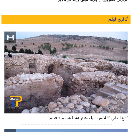
گالری فیلم
کاخ اربابی گیلانغرب را بیشتر آشنا شویم + فیلم