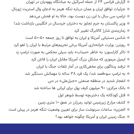
گزارش فرانس ۲۴ از حمله اسرائیل به عبادتگاه یهودیان در تهران
جزئیات توافق ایران و عمان درباره تنگه هرمز به ادعای وال استریت ژورنال
ترامپ سی سال با این زن دوست بود، حالا به او فحش می‌دهد
وزیر پاکستان به جرم تجاوز به دختران خردسال در انگلیس بازداشت شد!
زمان‌بندی شارژ کالابرگ تغییر کرد
شانس دستیابی آمریکا و ایران به توافق تا روز جمعه ۵۰-۵۰ است
رویترز: وزارت خزانه‌داری آمریکا برخی تحریم‌های مرتبط با ایران را لغو کرد
تاکر کارلسون: به خاطر «میناب» باید سیلی محکمی به صورت ترامپ زد
ایمیل مرموزی که مشکل بزرگ آمریکا مقابل ایران را فاش کرد
ترفند پنتاگون برای مخفی‌کاری در آمار تلفات جنگ با ایران
به ترامپ سوءقصد شد/ یک فرد ۳۸ ساله با مهماتش دستگیر شد
انفجار شدید در منطقه صنعتی «جبل‌علی» در دبی
بانک مرکزی: ۹۰ میلیون کیف پول برای ایرانی ها ساخته شد
قتل کودکانه یک دختربچه توسط شوهر اول
کشف مزارع زیرزمینی تولید رمرزارز در عمق ۱۰ متری زمین
الجزیره: ساعات سرنوشت ساز برای تعیین وضعیت تنگه هرمز در پیش است
جنگ زمینی ایران و آمریکا چگونه خواهد بود؟