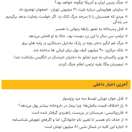
جنگ زمینی ایران و آمریکا چگونه خواهد بود؟
سازمان هواپیمایی درباره بلیت ۲۱ میلیونی تهران - اصفهان توضیح داد
مردی که همسرش را تا سرحد مرگ کتک زد: اگر خواست رضایت بدهد برگردیم
سر زندگی
قتل پسرخاله به تصور رابطه پنهانی با همسر
ترامپ سی سال با این زن دوست بود، حالا به او فحش می‌دهد
مرگ غم انگیز دختر بچه در پارک به‌دلیل دستکاری در پایه های برق
بانک مرکزی: ۹۰ میلیون کیف پول برای ایرانی ها ساخته شد
وزیر پاکستان به جرم تجاوز به دختران خردسال در انگلیس بازداشت شد!
تبعیدیان ماگا علیه ترامپ اعلام جنگ کردند
آخرین اخبار داخلی
قتل جوان تهرانی توسط سه مرد پژوسوار
راز اختلاف قیمت مکمل‌ها؛ چرا بیمار در داروخانه بیشتر پول می‌دهد؟
فارن‌پالیسی: عربستان در بن‌بست راهبردی گرفتار شده است
از حذف نام همسر تا تغییر نام خانوادگی؛ اما و اگرهای تعویض شناسنامه
اجاره این کلبه در شمال شبی ۸۱ میلیون تومان است