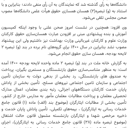
دانشگاه‌ها به رأی گذشته شد که نمایندگان به آن رأی منفی دادند؛ بنابراین و با
استناد به (و) تبصره(۲) همسان همسازی حقوق هیأت علمی دانشگاه‌ها مصوب
صحن مجلس تلقی می‌شود.
وی افزود: همچنین در نشست امروز صحن علنی با وجود اینکه کمیسیون
آموزش و بنده پیشنهادی مبنی بر افزودن عبارت همسان‌سازی حقوق کارکنان
وزارت علوم و کارکنان غیربالینی وزارت بهداشت نیز داشتیم ولی این پیشنهاد
مصوب نشد بنابراین در سال ۱۴۰۰ برای گروه‌های نام برده در بند (و) تبصره ۲
لایحه بودجه، همسان سازی حقوق انجام می‌شود.
به گزارش خانه ملت در بند (و) تبصره ۲ ماده واحده لایحه بودجه ۱۴۰۰ آمده
است: به منظور متناسب‌سازی حقوق بازنشستگان و مستمری بگیران‌، پرداخت
به صندوق های بازنشستگی، رد بخشی از بدهی دولت به سازمان تأمین
اجتماعی و سازمان تامین اجتماعی نیروهای مسلح، تأمین بخشی از پاداش
پایان خدمت کارکنان دستگاههای اجرائی، رتبه بندی معلمان، اعمال مدارک
تحصیلی معلمان و پرداخت مطالبات معلمان مأمور به مدارس خارج از کشور،
تأمین بخشی از مطالبات ایثارگران (موضوع بند (الف) ماده (۱) قانون جامع
خدمات رسانی به ایثارگران) ، بیمه‌های تکمیلی، تأمین پاداش پایان خدمت و
ذخیره مرخصی شهدا و ایثارگران بازنشسته مشمول قانون حالت اشتغال
(موضوع تبصره ماده (۳۸) قانون جامع خدمات رسانی به ایثارگران)، اجرای