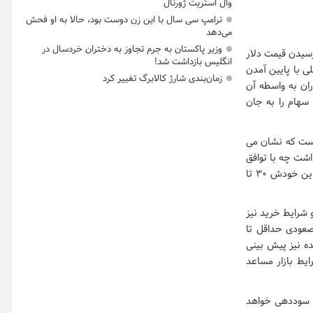
وال استریت ژورنال
ترامپ سی سال با این زن دوست بود، حالا به او فحش
می‌دهد
وزیر پاکستان به جرم تجاوز به دختران خردسال در
سیدن قیمت دلار
انگلیس بازداشت شد!
ی با پایین آمدن
زمان‌بندی شارژ کالابرگ تغییر کرد
ران به واسطه آن
سهام را به جان
است که نشان می
شت چه با توافق
چه بی توافق . براساس آمارهای ارائه شده میزان نقدینگی سالانه ۳۰ تا ۴۰ درصد بالا می رود و این خودش ۳۰ تا
 شرایط خرید نیز
صعودی حداقل تا
ده نیز پیش بینی
 شرایط بازار مساعد
د سوددهی خواهد