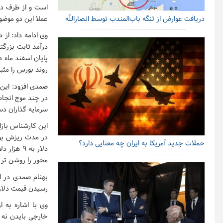
است و از طرف دی
عملا این دو موض
دریافت عوارض از تنگه باب‌المندب توسط انصاراللّه
وی ادامه داد: ا
پایان اسفند ماه 
روند بورس را مثب
صمدی افزود: این 
در چند موج انجام
سرمایه گذاران دست
این کارشناس بازا
حملات جدید آمریکا به ایران چه معنایی دارد؟
دلار به 
محور را روشن تر 
بهنام صمدی در ا
رسیدن قیمت دلار به 15 هزار تومان و ... کمی گنگی برای تصمیم‌گ
وی با اشاره به 
خارجی بایدن نه ت