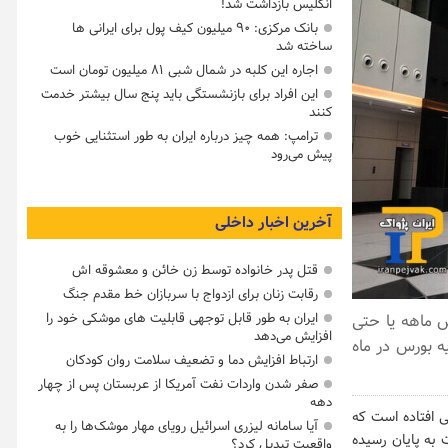
انگلیس بازداشت شد!
بانک مرکزی: ۹۰ میلیون کیف پول برای ایرانی ها
ساخته شد
اجاره این کلبه در شمال شبی ۸۱ میلیون تومان است
این افراد برای بازنشستگی باید پنج سال بیشتر خدمت
کنند
ترامپ: همه چیز درباره ایران به طور استثنایی خوب
پیش می‌رود
آخرین اخبار داخلی
قتل پدر خانواده توسط زن خائن و معشوقه اش
رقابت زنان برای ازدواج با سربازان خط مقدم جنگ
ش ماهه یا حتی
ایران به طور قابل توجهی قابلیت های موشکی خود را
افزایش می‌دهد
رمایه بورس در ماه
ارتباط افزایش دما و تضعیف سلامت روان کودکان
صفر شدن واردات نفت آمریکا از عربستان پس از چهار
دهه
 افتاده است که
آیا سامانه لیزری اسرائیل رویای مهار موشک‌ها را به
به پایان رسیده
واقعیت تبدیل کرد؟