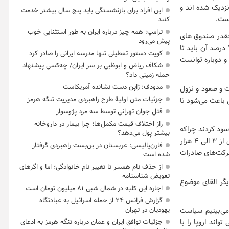
زدیک شده اند و
این افراد برای بازنشستگی باید پنج سال بیشتر خدمت
است.
کنند
ترامپ: همه چیز درباره ایران به طور استثنایی خوب
چقدر صندوق های
پیش می‌رود
درآمد ثابت بزرگتر می شوند باید ۱۵ درصد از داراییشان را در بازار بورس سرمایه گذاری کنند که ۳ درصد آن باید تا
کویت دستور تعطیلی تنها مدرسه ایرانی را صادر کرد
و دوباره توانست
شکاف ریاض و ابوظبی بر سر ایران/ چه‌کسی پیشنهاد
حمله زمینی داد؟
مدودف: ژاپن دست نشانده آمریکاست
ت و صعود و نزول
جزئیات متن اولیۀ طرح راهبردی مدیریت تنگه هرمز
 باعث می‌شود تا
قتل جوان تهرانی توسط سه مرد پژوسوار
راز اختلاف قیمت مکمل‌ها؛ چرا بیمار در داروخانه
سود کردند چراکه
بیشتر پول می‌دهد؟
در مدت ریزش بورس در چند ماه اخیر قیمت نفت به طرز چشمگیری افزایش یافت و یا مثلا مس از ۳ الی ۴ هزار
فارن‌پالیسی: عربستان در بن‌بست راهبردی گرفتار
 شرکت‌های صادرات
شده است
از حذف نام همسر تا تغییر نام خانوادگی؛ اما و اگرهای
تعویض شناسنامه
گر القای موضوع
اجاره این کلبه در شمال شبی ۸۱ میلیون تومان است
گزارش فرانس ۲۴ از حمله اسرائیل به عبادتگاه
یهودیان در تهران
می‌بینیم سیاست
جزئیات توافق ایران و عمان درباره تنگه هرمز به ادعای
اند اروپا را با