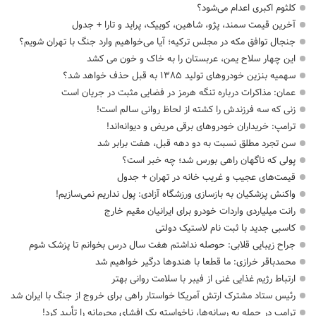
کلثوم اکبری اعدام می‌شود؟
آخرین قیمت سمند، پژو، شاهین، کوییک، پراید و تارا + جدول
جنجال توافق مکه در مجلس ترکیه؛ آیا می‌خواهیم وارد جنگ با تهران شویم؟
این چهار سلاح یمن، عربستان را به خاک و خون می کشد
سهمیه بنزین خودروهای تولید ۱۳۸۵ به قبل حذف خواهد شد؟
عمان: مذاکرات درباره تنگه هرمز در فضایی مثبت در جریان است
زنی که سه فرزندش را کشته از لحاظ روانی سالم است!
ترامپ: خریداران خودروهای برقی مریض و دیوانه‌اند!
سن تجرد مطلق نسبت به دو دهه قبل، هفت برابر شد
پولی که ناگهان راهی بورس شد؛ چه خبر است؟
قیمت‌های عجیب و غریب خانه در تهران + جدول
واکنش پزشکیان به بازسازی ورزشگاه آزادی: پول نداریم نمی‌سازیم!
رانت میلیاردی واردات خودرو برای ایرانیان مقیم خارج
کاسبی جدید با ثبت نام لاستیک دولتی
جراح زیبایی قلابی: حوصله نداشتم هفت سال درس بخوانم تا پزشک شوم
محمدباقر خرازی: ما قطعا با هندوها درگیر خواهیم شد
ارتباط رژیم غذایی غنی از فیبر با سلامت روانی بهتر
رئیس ستاد مشترک ارتش آمریکا خواستار راهی برای خروج از جنگ با ایران شد
ترامپ در حمله‌ به رسانه‌ها، ناخواسته یک افشای محرمانه را تأیید کرد!