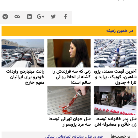
در همین زمینه
آخرین قیمت سمند، پژو،
زنی که سه فرزندش را
رانت میلیاردی واردات
شاهین، کوییک، پراید و
کشته از لحاظ روانی
خودرو برای ایرانیان
تارا + جدول
سالم است!
مقیم خارج
قتل پدر خانواده توسط
قتل جوان تهرانی توسط
زن خائن و معشوقه اش
سه مرد پژوسوار
برچسب‌ها
خودرو
قتل
سانتافه
تصادفات رانندگی