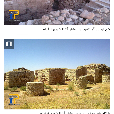
کاخ اربابی گیلانغرب را بیشتر آشنا شویم + فیلم
با کاخ خسرو قصرشیرین بیشتر آشنا شوید + فیلم