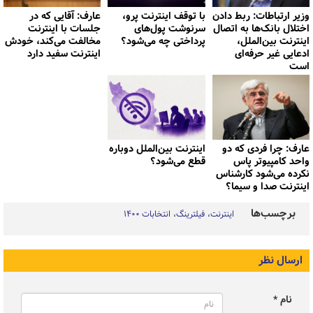
وزیر ارتباطات: ربط دادن
با توقف اینترنت پرو،
عارف: آقایی که در
اختلال بانک‌ها به اتصال
سرنوشت پول‌های
جلسات با اینترنت
اینترنت بین‌الملل،
پرداختی چه می‌شود؟
مخالفت می‌کند، خودش
ادعایی غیر حرفه‌ای
اینترنت سفید دارد
است
عارف: چرا فردی که دو
اینترنت بین‌الملل دوباره
واحد کامپیوتر پاس
قطع می‌شود؟
نکرده می‌شود کارشناس
اینترنت صدا و سیما؟
برچسب‌ها
اینترنت
فیلترینگ
انتخابات ۱۴۰۰
ارسال نظر
نام *