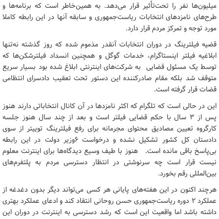
میلیون‌ها نفر را تحت‌تأثیر قرار می‌دهد. به همین‌خاطر است که برنامه‌ها و
طرح‌های نامزدهای انتخابات ریاست‌جمهوری و سابقه آنها در این رابطه کاملا
مورد توجه و تمرکز مردم قرار دارد.
قضیه فیلترینگ در دوران انتخابات آنقدر مذموم شده که روز گذشته نه‌تنها
ابلاغیه فیلتر اینستاگرام، خدمات گوگل و همچنین انسداد فیلترشکن‌ها که
توسط یک مسئول قضایی به شرکت‌های اینترنتی ابلاغ شده بود بسیار سریع
متوقف شد بلکه مقام صادرکننده این دستور تحت تعقیب دادسرای انتظامی
قضات قرار گرفته است.
این در حالی است که تلگرام که اکثر نامزدها در آن کانال انتخاباتی دارند هنوز
پس از ۳ سال با حکم قضایی فیلتر است و بعد از چند سال هنوز جلسه
کارگروه تعیین مصادیق محتوای مجرمانه برای رفع فیلترینگ توییتر از سوی
دادستان کل کشور تشکیل نشده و درخواست ۶وزیر دولت در این رابطه
بی‌پاسخ باقی مانده است. هنوز با طیف وسیع دیدگاه‌ها برای اینترنت معلوم
نیست قرار است چه سرنوشتی در انتظار دسترسی مردم به پلتفرم‌های
بین‌المللی رقم بخورد.
هرچند اکنون در این هفته‌های پایانی هر کسی می‌تواند دیگر بدون دغدغه از
عملکرد ۲ دوره ریاست‌جمهوری حسن روحانی انتقاد کند و ادعای عملکرد بهتری
داشته باشد اما واقعیت این است که رشد دسترسی به اینترنت در دوران این