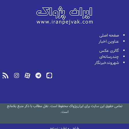
صفحه اصلی
عناوین اخبار
گالری عکس
چندرسانه‌ای
شهروندخبرنگار
تمامی حقوق این سایت برای ایران‌پژواک محفوظ است. نقل مطالب با ذکر منبع بلامانع
است.
طراحی و تولید: نستوه