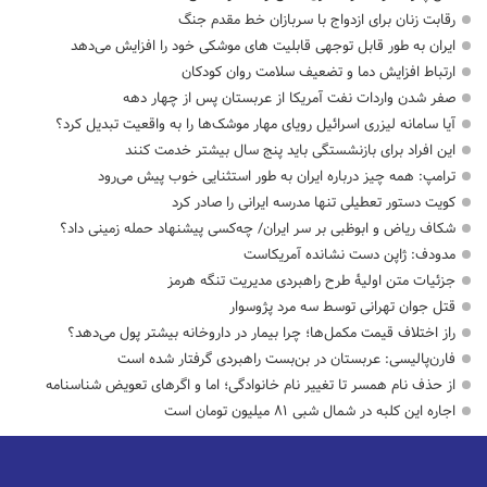
رقابت زنان برای ازدواج با سربازان خط مقدم جنگ
ایران به طور قابل توجهی قابلیت های موشکی خود را افزایش می‌دهد
ارتباط افزایش دما و تضعیف سلامت روان کودکان
صفر شدن واردات نفت آمریکا از عربستان پس از چهار دهه
آیا سامانه لیزری اسرائیل رویای مهار موشک‌ها را به واقعیت تبدیل کرد؟
این افراد برای بازنشستگی باید پنج سال بیشتر خدمت کنند
ترامپ: همه چیز درباره ایران به طور استثنایی خوب پیش می‌رود
کویت دستور تعطیلی تنها مدرسه ایرانی را صادر کرد
شکاف ریاض و ابوظبی بر سر ایران/ چه‌کسی پیشنهاد حمله زمینی داد؟
مدودف: ژاپن دست نشانده آمریکاست
جزئیات متن اولیۀ طرح راهبردی مدیریت تنگه هرمز
قتل جوان تهرانی توسط سه مرد پژوسوار
راز اختلاف قیمت مکمل‌ها؛ چرا بیمار در داروخانه بیشتر پول می‌دهد؟
فارن‌پالیسی: عربستان در بن‌بست راهبردی گرفتار شده است
از حذف نام همسر تا تغییر نام خانوادگی؛ اما و اگرهای تعویض شناسنامه
اجاره این کلبه در شمال شبی ۸۱ میلیون تومان است