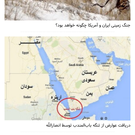
جنگ زمینی ایران و آمریکا چگونه خواهد بود؟
دریافت عوارض از تنگه باب‌المندب توسط انصاراللّه