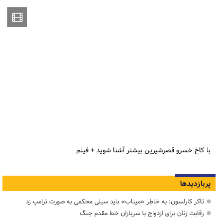
با کاخ خسرو قصرشیرین بیشتر آشنا شوید + فیلم
پربازدیدها
تاکر کارلسون: به خاطر «میناب» باید سیلی محکمی به صورت ترامپ زد
رقابت زنان برای ازدواج با سربازان خط مقدم جنگ