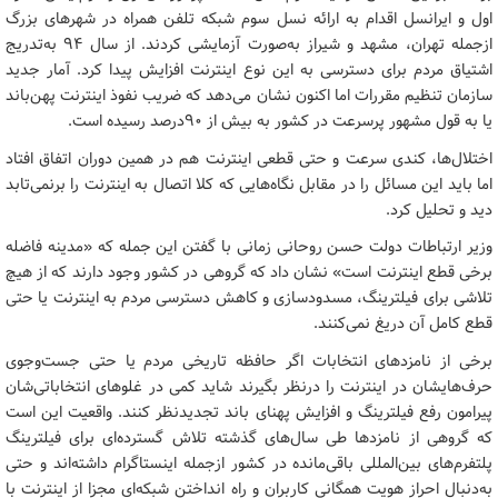
اول و ایرانسل اقدام به ارائه نسل سوم شبکه تلفن همراه در شهرهای بزرگ
ازجمله تهران، مشهد و شیراز به‌صورت آزمایشی کردند. از سال ۹۴ به‌تدریج
اشتیاق مردم برای دسترسی به این نوع اینترنت افزایش پیدا کرد. آمار جدید
سازمان تنظیم مقررات اما اکنون نشان می‌دهد که ضریب نفوذ اینترنت پهن‌باند
یا به قول مشهور پرسرعت در کشور به بیش از ۹۰درصد رسیده است.
اختلال‌ها، کندی سرعت و حتی قطعی اینترنت هم در همین دوران اتفاق افتاد
اما باید این مسائل را در مقابل نگاه‌هایی که کلا اتصال به اینترنت را برنمی‌تابد
دید و تحلیل کرد.
وزیر ارتباطات دولت حسن روحانی زمانی با گفتن این جمله که «مدینه فاضله
برخی قطع اینترنت است» نشان داد که گروهی در کشور وجود دارند که از هیچ
تلاشی برای فیلترینگ، مسدودسازی و کاهش دسترسی مردم به اینترنت یا حتی
قطع کامل آن دریغ نمی‌کنند.
برخی از نامزدهای انتخابات اگر حافظه‌ تاریخی مردم یا حتی جست‌وجوی
حرف‌هایشان در اینترنت را درنظر بگیرند شاید کمی در غلوهای انتخاباتی‌شان
پیرامون رفع فیلترینگ و افزایش پهنای باند تجدیدنظر کنند. واقعیت این است
که گروهی از نامزدها طی سال‌های گذشته تلاش گسترده‌ای برای فیلترینگ
پلتفرم‌های بین‌المللی باقی‌مانده در کشور ازجمله اینستاگرام داشته‌اند و حتی
به‌دنبال احراز هویت همگانی کاربران و راه انداختن شبکه‌ای مجزا از اینترنت با