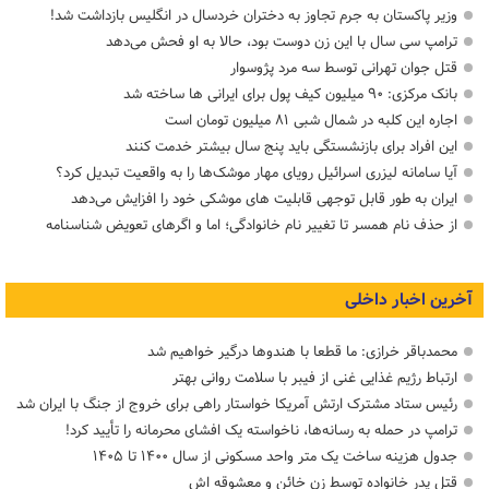
وزیر پاکستان به جرم تجاوز به دختران خردسال در انگلیس بازداشت شد!
ترامپ سی سال با این زن دوست بود، حالا به او فحش می‌دهد
قتل جوان تهرانی توسط سه مرد پژوسوار
بانک مرکزی: ۹۰ میلیون کیف پول برای ایرانی ها ساخته شد
اجاره این کلبه در شمال شبی ۸۱ میلیون تومان است
این افراد برای بازنشستگی باید پنج سال بیشتر خدمت کنند
آیا سامانه لیزری اسرائیل رویای مهار موشک‌ها را به واقعیت تبدیل کرد؟
ایران به طور قابل توجهی قابلیت های موشکی خود را افزایش می‌دهد
از حذف نام همسر تا تغییر نام خانوادگی؛ اما و اگرهای تعویض شناسنامه
آخرین اخبار داخلی
محمدباقر خرازی: ما قطعا با هندوها درگیر خواهیم شد
ارتباط رژیم غذایی غنی از فیبر با سلامت روانی بهتر
رئیس ستاد مشترک ارتش آمریکا خواستار راهی برای خروج از جنگ با ایران شد
ترامپ در حمله‌ به رسانه‌ها، ناخواسته یک افشای محرمانه را تأیید کرد!
جدول هزینه ساخت یک متر واحد مسکونی از سال ۱۴۰۰ تا ۱۴۰۵
قتل پدر خانواده توسط زن خائن و معشوقه اش