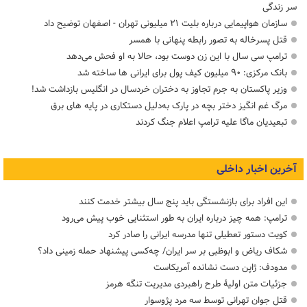
سر زندگی
سازمان هواپیمایی درباره بلیت ۲۱ میلیونی تهران - اصفهان توضیح داد
قتل پسرخاله به تصور رابطه پنهانی با همسر
ترامپ سی سال با این زن دوست بود، حالا به او فحش می‌دهد
بانک مرکزی: ۹۰ میلیون کیف پول برای ایرانی ها ساخته شد
وزیر پاکستان به جرم تجاوز به دختران خردسال در انگلیس بازداشت شد!
مرگ غم انگیز دختر بچه در پارک به‌دلیل دستکاری در پایه های برق
تبعیدیان ماگا علیه ترامپ اعلام جنگ کردند
آخرین اخبار داخلی
این افراد برای بازنشستگی باید پنج سال بیشتر خدمت کنند
ترامپ: همه چیز درباره ایران به طور استثنایی خوب پیش می‌رود
کویت دستور تعطیلی تنها مدرسه ایرانی را صادر کرد
شکاف ریاض و ابوظبی بر سر ایران/ چه‌کسی پیشنهاد حمله زمینی داد؟
مدودف: ژاپن دست نشانده آمریکاست
جزئیات متن اولیۀ طرح راهبردی مدیریت تنگه هرمز
قتل جوان تهرانی توسط سه مرد پژوسوار