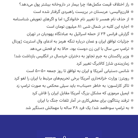
راز اختلاف قیمت مکمل‌ها؛ چرا بیمار در داروخانه بیشتر پول می‌دهد؟
فارن‌پالیسی: عربستان در بن‌بست راهبردی گرفتار شده است
از حذف نام همسر تا تغییر نام خانوادگی؛ اما و اگرهای تعویض شناسنامه
اجاره این کلبه در شمال شبی ۸۱ میلیون تومان است
گزارش فرانس ۲۴ از حمله اسرائیل به عبادتگاه یهودیان در تهران
جزئیات توافق ایران و عمان درباره تنگه هرمز به ادعای وال استریت ژورنال
ترامپ سی سال با این زن دوست بود، حالا به او فحش می‌دهد
وزیر پاکستان به جرم تجاوز به دختران خردسال در انگلیس بازداشت شد!
زمان‌بندی شارژ کالابرگ تغییر کرد
شانس دستیابی آمریکا و ایران به توافق تا روز جمعه ۵۰-۵۰ است
رویترز: وزارت خزانه‌داری آمریکا برخی تحریم‌های مرتبط با ایران را لغو کرد
تاکر کارلسون: به خاطر «میناب» باید سیلی محکمی به صورت ترامپ زد
ایمیل مرموزی که مشکل بزرگ آمریکا مقابل ایران را فاش کرد
ترفند پنتاگون برای مخفی‌کاری در آمار تلفات جنگ با ایران
به ترامپ سوءقصد شد/ یک فرد ۳۸ ساله با مهماتش دستگیر شد