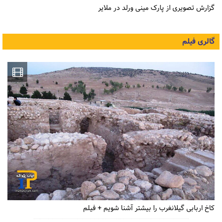
گزارش تصویری از پارک مینی ورلد در ملایر
گالری فیلم
کاخ اربابی گیلانغرب را بیشتر آشنا شویم + فیلم