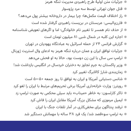
جزئیات متن اولیۀ طرح راهبردی مدیریت تنگه هرمز
قتل جوان تهرانی توسط سه مرد پژوسوار
راز اختلاف قیمت مکمل‌ها؛ چرا بیمار در داروخانه بیشتر پول می‌دهد؟
فارن‌پالیسی: عربستان در بن‌بست راهبردی گرفتار شده است
از حذف نام همسر تا تغییر نام خانوادگی؛ اما و اگرهای تعویض شناسنامه
اجاره این کلبه در شمال شبی ۸۱ میلیون تومان است
گزارش فرانس ۲۴ از حمله اسرائیل به عبادتگاه یهودیان در تهران
جزئیات توافق ایران و عمان درباره تنگه هرمز به ادعای وال استریت ژورنال
ترامپ سی سال با این زن دوست بود، حالا به او فحش می‌دهد
وزیر پاکستان به جرم تجاوز به دختران خردسال در انگلیس بازداشت شد!
زمان‌بندی شارژ کالابرگ تغییر کرد
شانس دستیابی آمریکا و ایران به توافق تا روز جمعه ۵۰-۵۰ است
رویترز: وزارت خزانه‌داری آمریکا برخی تحریم‌های مرتبط با ایران را لغو کرد
تاکر کارلسون: به خاطر «میناب» باید سیلی محکمی به صورت ترامپ زد
ایمیل مرموزی که مشکل بزرگ آمریکا مقابل ایران را فاش کرد
ترفند پنتاگون برای مخفی‌کاری در آمار تلفات جنگ با ایران
به ترامپ سوءقصد شد/ یک فرد ۳۸ ساله با مهماتش دستگیر شد