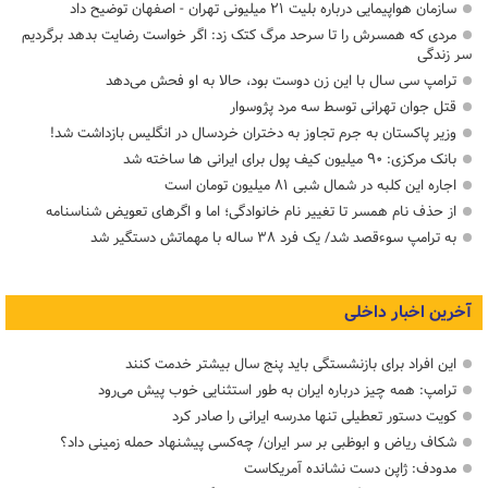
سازمان هواپیمایی درباره بلیت ۲۱ میلیونی تهران - اصفهان توضیح داد
مردی که همسرش را تا سرحد مرگ کتک زد: اگر خواست رضایت بدهد برگردیم
سر زندگی
ترامپ سی سال با این زن دوست بود، حالا به او فحش می‌دهد
قتل جوان تهرانی توسط سه مرد پژوسوار
وزیر پاکستان به جرم تجاوز به دختران خردسال در انگلیس بازداشت شد!
بانک مرکزی: ۹۰ میلیون کیف پول برای ایرانی ها ساخته شد
اجاره این کلبه در شمال شبی ۸۱ میلیون تومان است
از حذف نام همسر تا تغییر نام خانوادگی؛ اما و اگرهای تعویض شناسنامه
به ترامپ سوءقصد شد/ یک فرد ۳۸ ساله با مهماتش دستگیر شد
آخرین اخبار داخلی
این افراد برای بازنشستگی باید پنج سال بیشتر خدمت کنند
ترامپ: همه چیز درباره ایران به طور استثنایی خوب پیش می‌رود
کویت دستور تعطیلی تنها مدرسه ایرانی را صادر کرد
شکاف ریاض و ابوظبی بر سر ایران/ چه‌کسی پیشنهاد حمله زمینی داد؟
مدودف: ژاپن دست نشانده آمریکاست