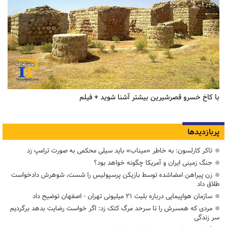
با کاخ خسرو قصرشیرین بیشتر آشنا شوید + فیلم
پربازدیدها
تاکر کارلسون: به خاطر «میناب» باید سیلی محکمی به صورت ترامپ زد
جنگ زمینی ایران و آمریکا چگونه خواهد بود؟
زن پیراهن امضاشده توسط بازیکن پرسپولیس را شست، شوهرش دادخواست
طلاق داد
سازمان هواپیمایی درباره بلیت ۲۱ میلیونی تهران - اصفهان توضیح داد
مردی که همسرش را تا سرحد مرگ کتک زد: اگر خواست رضایت بدهد برگردیم
سر زندگی