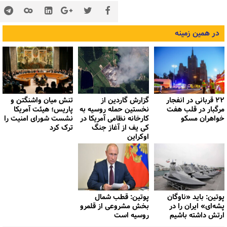
در همین زمینه
۲۲ قربانی در انفجار
گزارش گاردین از
تنش میان واشنگتن و
مرگبار در قلب هفت
نخستین حمله روسیه به
پاریس؛ هیئت آمریکا
خواهران مسکو
کارخانه نظامی آمریکا در
نشست شورای امنیت را
کی یف از آغاز جنگ
ترک کرد
اوکراین
پوتین: باید «ناوگان
پوتین: قطب شمال
پشه‌ای» ایران را در
بخش مشروعی از قلمرو
ارتش داشته باشیم
روسیه است