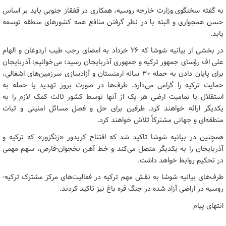
به گفته سخنگوی وزارت خارجه روسیه، همکاری در قفقاز جنوبی باید بر اساس
حسن همجواری و البته با در نظر گرفتن منافع همه کشورهای منطقه توسعه
یابد.
در بخشی از بیانیه شوشا که ۲۶ خرداد به امضای رجب طیب اردوغان و الهام
علی اف رؤسای جمهور ترکیه و جمهوری آذربایجان رسید؛ می‌خوانیم: آذربایجان
برای پایان دادن به حمله ۳۰ ساله ارمنستان و آزادسازی سرزمین‌های اشغالی،
حمایت ترکیه را گرامی می‌دارد. طرف‌ها در صورت بروز تهدید یا حمله به
استقلال یا تمامیت ارضی هر یک از آنها توسط کشور ثالث کمک لازم را به
یکدیگر ارائه خواهند کرد. طرفین برای حل و فصل مسائل امنیتی و ثبات
منطقه‌ای و جهانی مشترکاً تلاش خواهند کرد.
همچنین در بیانیه شوشا تاکید شد که افتتاح کریدور «زنگزور» که ترکیه و
آذربایجان را به یکدیگر متصل می‌کند و خط آهن نخجوان-قارص، سهم مهمی
در تحکیم روابط خواهد داشت.
طرف‌های بیانیه شوشا به نقش مهم ترکیه در فعالیت‌های مرکز مشترک ترکیه-
روسیه در اراضی آزاد شده در جنگ قره باغ نیز تاکید کردند.
انتهای پیام