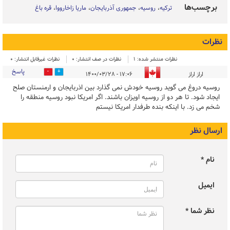
برچسب‌ها
ترکیه
روسیه
جمهوری آذربایجان
ماریا زاخارووا
قره باغ
نظرات
نظرات منتشر شده: 1
نظرات در صف انتشار: 0
نظرات غیرقابل انتشار: 0
پاسخ
1
0
اراز اراز
۱۷:۰۶ - ۱۴۰۰/۰۳/۲۸
روسیه دروغ می گوید روسیه خودش نمی گذارد بین اذربایجان و ارمنستان صلح
ایجاد شود. تا هر دو از روسیه اویزان باشند. اگر امریکا نبود روسیه منطقه را
شخم می زد. با اینکه بنده طرفدار امریکا نیستم
ارسال نظر
نام *
ایمیل
نظر شما *