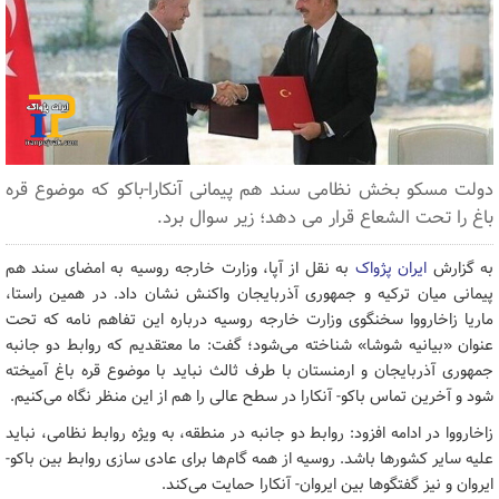
دولت مسکو بخش نظامی سند هم پیمانی آنکارا-باکو که موضوع قره
باغ را تحت الشعاع قرار می دهد؛ زیر سوال برد.
به گزارش
ایران پژواک
به نقل از آپا، وزارت خارجه روسیه به امضای سند هم
پیمانی میان ترکیه و جمهوری آذربایجان واکنش نشان داد. در همین راستا،
ماریا زاخارووا سخنگوی وزارت خارجه روسیه درباره این تفاهم نامه که تحت
عنوان «بیانیه شوشا» شناخته می‌شود؛ گفت: ما معتقدیم که روابط دو جانبه
جمهوری آذربایجان و ارمنستان با طرف ثالث نباید با موضوع قره باغ آمیخته
شود و آخرین تماس باکو- آنکارا در سطح عالی را هم از این منظر نگاه می‌کنیم.
زاخارووا در ادامه افزود: روابط دو جانبه در منطقه، به ویژه روابط نظامی، نباید
علیه سایر کشورها باشد. روسیه از همه گام‌ها برای عادی سازی روابط بین باکو-
ایروان و نیز گفتگوها بین ایروان- آنکارا حمایت می‌کند.