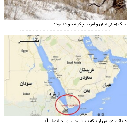
جنگ زمینی ایران و آمریکا چگونه خواهد بود؟
دریافت عوارض از تنگه باب‌المندب توسط انصاراللّه