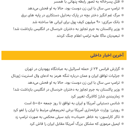
قتل پسرخاله به تصور رابطه پنهانی با همسر
ترامپ سی سال با این زن دوست بود، حالا به او فحش می‌دهد
مرگ غم انگیز دختر بچه در پارک به‌دلیل دستکاری در پایه های برق
بانک مرکزی: ۹۰ میلیون کیف پول برای ایرانی ها ساخته شد
وزیر پاکستان به جرم تجاوز به دختران خردسال در انگلیس بازداشت شد!
تبعیدیان ماگا علیه ترامپ اعلام جنگ کردند
آخرین اخبار داخلی
گزارش فرانس ۲۴ از حمله اسرائیل به عبادتگاه یهودیان در تهران
جزئیات توافق ایران و عمان درباره تنگه هرمز به ادعای وال استریت ژورنال
ترامپ سی سال با این زن دوست بود، حالا به او فحش می‌دهد
وزیر پاکستان به جرم تجاوز به دختران خردسال در انگلیس بازداشت شد!
زمان‌بندی شارژ کالابرگ تغییر کرد
شانس دستیابی آمریکا و ایران به توافق تا روز جمعه ۵۰-۵۰ است
رویترز: وزارت خزانه‌داری آمریکا برخی تحریم‌های مرتبط با ایران را لغو کرد
تاکر کارلسون: به خاطر «میناب» باید سیلی محکمی به صورت ترامپ زد
ایمیل مرموزی که مشکل بزرگ آمریکا مقابل ایران را فاش کرد