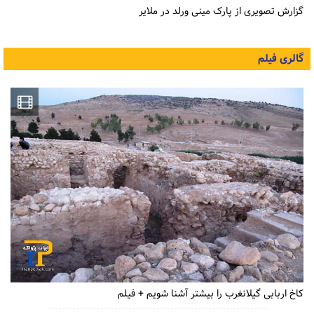
گزارش تصویری از پارک مینی ورلد در ملایر
گالری فیلم
کاخ اربابی گیلانغرب را بیشتر آشنا شویم + فیلم