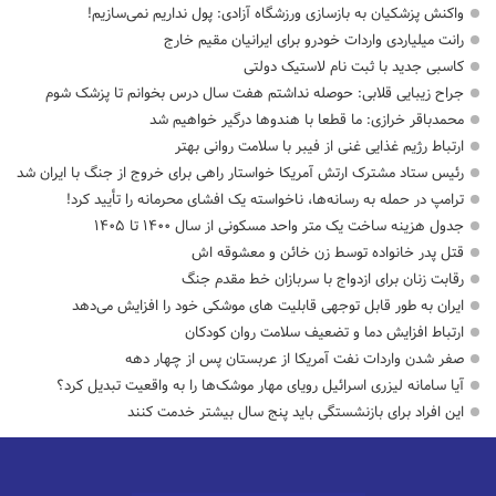
واکنش پزشکیان به بازسازی ورزشگاه آزادی: پول نداریم نمی‌سازیم!
رانت میلیاردی واردات خودرو برای ایرانیان مقیم خارج
کاسبی جدید با ثبت نام لاستیک دولتی
جراح زیبایی قلابی: حوصله نداشتم هفت سال درس بخوانم تا پزشک شوم
محمدباقر خرازی: ما قطعا با هندوها درگیر خواهیم شد
ارتباط رژیم غذایی غنی از فیبر با سلامت روانی بهتر
رئیس ستاد مشترک ارتش آمریکا خواستار راهی برای خروج از جنگ با ایران شد
ترامپ در حمله‌ به رسانه‌ها، ناخواسته یک افشای محرمانه را تأیید کرد!
جدول هزینه ساخت یک متر واحد مسکونی از سال ۱۴۰۰ تا ۱۴۰۵
قتل پدر خانواده توسط زن خائن و معشوقه اش
رقابت زنان برای ازدواج با سربازان خط مقدم جنگ
ایران به طور قابل توجهی قابلیت های موشکی خود را افزایش می‌دهد
ارتباط افزایش دما و تضعیف سلامت روان کودکان
صفر شدن واردات نفت آمریکا از عربستان پس از چهار دهه
آیا سامانه لیزری اسرائیل رویای مهار موشک‌ها را به واقعیت تبدیل کرد؟
این افراد برای بازنشستگی باید پنج سال بیشتر خدمت کنند