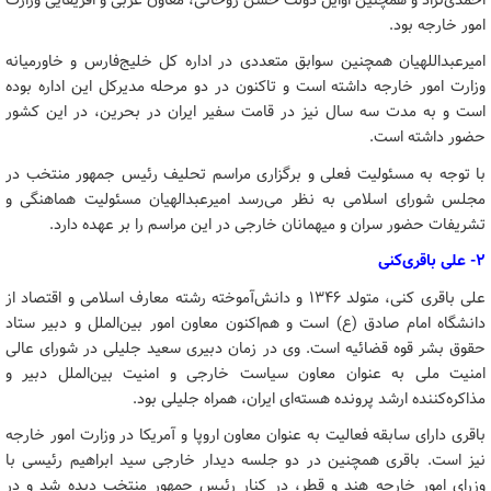
احمدی‌نژاد و همچنین اوایل دولت حسن روحانی، معاون عربی و افریقایی وزارت
امور خارجه بود.
امیرعبداللهیان همچنین سوابق متعددی در اداره کل خلیج‌فارس و خاورمیانه
وزارت امور خارجه داشته است و تاکنون در دو مرحله مدیرکل این اداره بوده
است و به مدت سه سال نیز در قامت سفیر ایران در بحرین، در این کشور
حضور داشته است.
با توجه به مسئولیت فعلی و برگزاری مراسم تحلیف رئیس جمهور منتخب در
مجلس شورای اسلامی به نظر می‌رسد امیرعبدالهیان مسئولیت هماهنگی و
تشریفات حضور سران و میهمانان خارجی در این مراسم را بر عهده دارد.
۲- علی باقری‌کنی
علی باقری کنی، متولد ۱۳۴۶ و دانش‌آموخته رشته معارف اسلامی و اقتصاد از
دانشگاه امام صادق (ع) است و هم‌اکنون معاون امور بین‌الملل و دبیر ستاد
حقوق بشر قوه قضائیه است. وی در زمان دبیری سعید جلیلی در شورای عالی
امنیت ملی به عنوان معاون سیاست خارجی و امنیت بین‌الملل دبیر و
مذاکره‌کننده ارشد پرونده هسته‌ای ایران، همراه جلیلی بود.
باقری دارای سابقه فعالیت به عنوان معاون اروپا و آمریکا در وزارت امور خارجه
نیز است. باقری همچنین در دو جلسه دیدار خارجی سید ابراهیم رئیسی با
وزرای امور خارجه هند و قطر، در کنار رئیس جمهور منتخب دیده شد و در