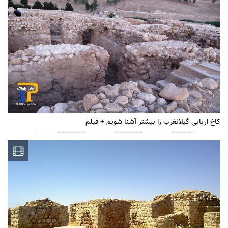
کاخ اربابی گیلانغرب را بیشتر آشنا شویم + فیلم