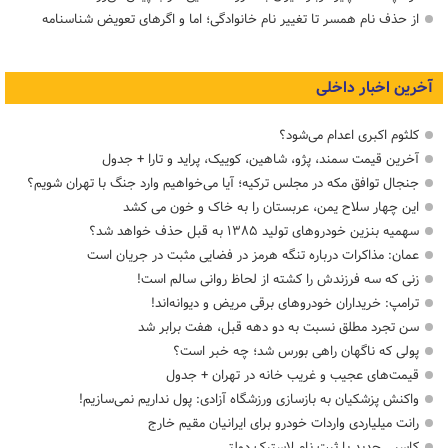
از حذف نام همسر تا تغییر نام خانوادگی؛ اما و اگرهای تعویض شناسنامه
آخرین اخبار داخلی
کلثوم اکبری اعدام می‌شود؟
آخرین قیمت سمند، پژو، شاهین، کوییک، پراید و تارا + جدول
جنجال توافق مکه در مجلس ترکیه؛ آیا می‌خواهیم وارد جنگ با تهران شویم؟
این چهار سلاح یمن، عربستان را به خاک و خون می کشد
سهمیه بنزین خودروهای تولید ۱۳۸۵ به قبل حذف خواهد شد؟
عمان: مذاکرات درباره تنگه هرمز در فضایی مثبت در جریان است
زنی که سه فرزندش را کشته از لحاظ روانی سالم است!
ترامپ: خریداران خودروهای برقی مریض و دیوانه‌اند!
سن تجرد مطلق نسبت به دو دهه قبل، هفت برابر شد
پولی که ناگهان راهی بورس شد؛ چه خبر است؟
قیمت‌های عجیب و غریب خانه در تهران + جدول
واکنش پزشکیان به بازسازی ورزشگاه آزادی: پول نداریم نمی‌سازیم!
رانت میلیاردی واردات خودرو برای ایرانیان مقیم خارج
کاسبی جدید با ثبت نام لاستیک دولتی