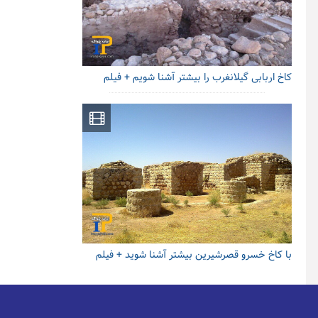
کاخ اربابی گیلانغرب را بیشتر آشنا شویم + فیلم
با کاخ خسرو قصرشیرین بیشتر آشنا شوید + فیلم