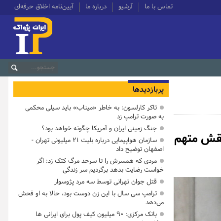
تماس با ما
آرشیو
درباره ما
آیین‌نامه اخلاق حرفه‌ای
پربازدیدها
تاکر کارلسون: به خاطر «میناب» باید سیلی محکمی
به صورت ترامپ زد
جنگ زمینی ایران و آمریکا چگونه خواهد بود؟
بقش متهم
سازمان هواپیمایی درباره بلیت ۲۱ میلیونی تهران -
اصفهان توضیح داد
مردی که همسرش را تا سرحد مرگ کتک زد: اگر
خواست رضایت بدهد برگردیم سر زندگی
قتل جوان تهرانی توسط سه مرد پژوسوار
ترامپ سی سال با این زن دوست بود، حالا به او فحش
می‌دهد
بانک مرکزی: ۹۰ میلیون کیف پول برای ایرانی ها