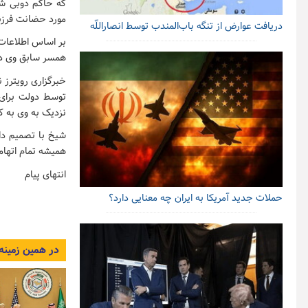
که حاکم دوبی شی
مورد حضانت فرزن
دریافت عوارض از تنگه باب‌المندب توسط انصاراللّه
بر اساس اطلاعات 
همسر سابق وی در 
توسط دولت برای 
نزدیک به وی به ک
شیخ با تصمیم دا
همیشه تمام اتهاما
انتهای پیام
حملات جدید آمریکا به ایران چه معنایی دارد؟
در همین زمینه