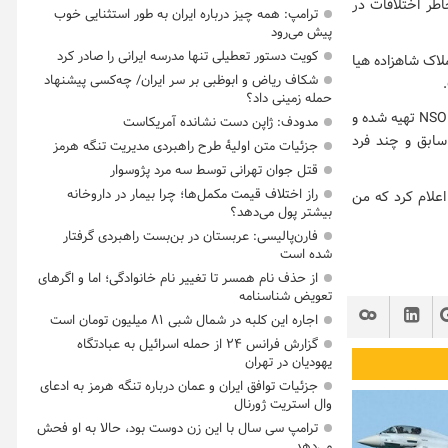
طر اختلافات در
ترامپ: همه چیز درباره ایران به طور استثنایی خوب
پیش می‌رود
کویت دستور تعطیلی تنها مدرسه ایرانی را صادر کرد
لاک شاهزاده هیا
شکاف ریاض و ابوظبی بر سر ایران/ چه‌کسی پیشنهاد
حمله زمینی داد؟
خبرگزاری رویترز نوشت: « دادگاه حکم داد که محمد از برنامه Pegasus که توسط شرکت اسرائیلی NSO تهیه شده و
مدودف: ژاپن دست نشانده آمریکاست
سابق و چند فرد
جزئیات متن اولیۀ طرح راهبردی مدیریت تنگه هرمز
قتل جوان تهرانی توسط سه مرد پژوسوار
راز اختلاف قیمت مکمل‌ها؛ چرا بیمار در داروخانه
اعلام کرد که من
بیشتر پول می‌دهد؟
فارن‌پالیسی: عربستان در بن‌بست راهبردی گرفتار
شده است
از حذف نام همسر تا تغییر نام خانوادگی؛ اما و اگرهای
تعویض شناسنامه
اجاره این کلبه در شمال شبی ۸۱ میلیون تومان است
گزارش فرانس ۲۴ از حمله اسرائیل به عبادتگاه
یهودیان در تهران
جزئیات توافق ایران و عمان درباره تنگه هرمز به ادعای
وال استریت ژورنال
ترامپ سی سال با این زن دوست بود، حالا به او فحش
می‌دهد