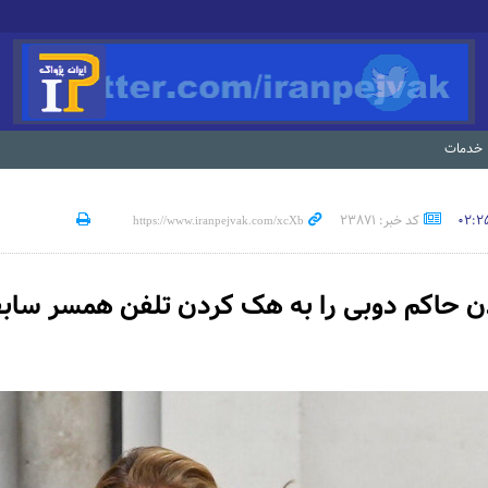
خدمات
کد خبر: 23871
دن حاکم دوبی را به هک کردن تلفن همسر سا