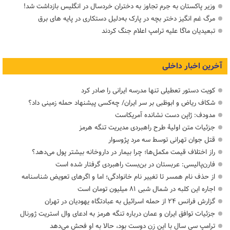
وزیر پاکستان به جرم تجاوز به دختران خردسال در انگلیس بازداشت شد!
مرگ غم انگیز دختر بچه در پارک به‌دلیل دستکاری در پایه های برق
تبعیدیان ماگا علیه ترامپ اعلام جنگ کردند
آخرین اخبار داخلی
کویت دستور تعطیلی تنها مدرسه ایرانی را صادر کرد
شکاف ریاض و ابوظبی بر سر ایران/ چه‌کسی پیشنهاد حمله زمینی داد؟
مدودف: ژاپن دست نشانده آمریکاست
جزئیات متن اولیۀ طرح راهبردی مدیریت تنگه هرمز
قتل جوان تهرانی توسط سه مرد پژوسوار
راز اختلاف قیمت مکمل‌ها؛ چرا بیمار در داروخانه بیشتر پول می‌دهد؟
فارن‌پالیسی: عربستان در بن‌بست راهبردی گرفتار شده است
از حذف نام همسر تا تغییر نام خانوادگی؛ اما و اگرهای تعویض شناسنامه
اجاره این کلبه در شمال شبی ۸۱ میلیون تومان است
گزارش فرانس ۲۴ از حمله اسرائیل به عبادتگاه یهودیان در تهران
جزئیات توافق ایران و عمان درباره تنگه هرمز به ادعای وال استریت ژورنال
ترامپ سی سال با این زن دوست بود، حالا به او فحش می‌دهد