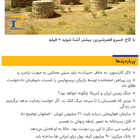
با کاخ خسرو قصرشیرین بیشتر آشنا شوید + فیلم
پربازدیدها
تاکر کارلسون: به خاطر «میناب» باید سیلی محکمی به صورت ترامپ زد
زن پیراهن امضاشده توسط بازیکن پرسپولیس را شست، شوهرش دادخواست
طلاق داد
جنگ زمینی ایران و آمریکا چگونه خواهد بود؟
مردی که همسرش را تا سرحد مرگ کتک زد: اگر خواست رضایت بدهد برگردیم
سر زندگی
سازمان هواپیمایی درباره بلیت ۲۱ میلیونی تهران - اصفهان توضیح داد
قتل پسرخاله به تصور رابطه پنهانی با همسر
ترامپ سی سال با این زن دوست بود، حالا به او فحش می‌دهد
بانک مرکزی: ۹۰ میلیون کیف پول برای ایرانی ها ساخته شد