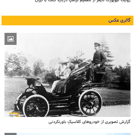
روایت نیویورک تایمز از تصمیم ترامپ درباره جنگ با ایران
گالری عکس
گزارش تصویری از خودروهای کلاسیکِ باورنکردنی