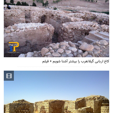
کاخ اربابی گیلانغرب را بیشتر آشنا شویم + فیلم