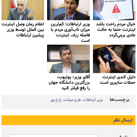
خیال مردم راحت باشد
وزیر ارتباطات: کم‌ترین
اعلام زمان وصل اینترنت
اینترنت حتما به حالت
میزان تاب‌آوری مردم با
بین الملل توسط وزیر
عادی برمی‌گردد
فاصله زیاد، اینترنت
پیشین ارتباطات
است
دلیل کندی اینترنت
آقای وزیر؛ یوتیوب،
حملات سایبری است
بزرگترین دانشگاه جهان
را رفع فیلتر کنید
برچسب‌ها
وزیر ارتباطات
طرح صیانت
زارع پور
ارسال نظر