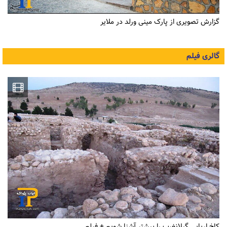
گزارش تصویری از پارک مینی ورلد در ملایر
گالری فیلم
کاخ اربابی گیلانغرب را بیشتر آشنا شویم + فیلم