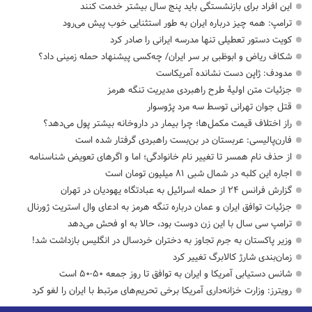
این افراد برای بازنشستگی باید پنج سال بیشتر خدمت کنند
ترامپ: همه چیز درباره ایران به طور استثنایی خوب پیش می‌رود
کویت دستور تعطیلی تنها مدرسه ایرانی را صادر کرد
شکاف ریاض و ابوظبی بر سر ایران/ چه‌کسی پیشنهاد حمله زمینی داد؟
مدودف: ژاپن دست نشانده آمریکاست
جزئیات متن اولیۀ طرح راهبردی مدیریت تنگه هرمز
قتل جوان تهرانی توسط سه مرد پژوسوار
راز اختلاف قیمت مکمل‌ها؛ چرا بیمار در داروخانه بیشتر پول می‌دهد؟
فارن‌پالیسی: عربستان در بن‌بست راهبردی گرفتار شده است
از حذف نام همسر تا تغییر نام خانوادگی؛ اما و اگرهای تعویض شناسنامه
اجاره این کلبه در شمال شبی ۸۱ میلیون تومان است
گزارش فرانس ۲۴ از حمله اسرائیل به عبادتگاه یهودیان در تهران
جزئیات توافق ایران و عمان درباره تنگه هرمز به ادعای وال استریت ژورنال
ترامپ سی سال با این زن دوست بود، حالا به او فحش می‌دهد
وزیر پاکستان به جرم تجاوز به دختران خردسال در انگلیس بازداشت شد!
زمان‌بندی شارژ کالابرگ تغییر کرد
شانس دستیابی آمریکا و ایران به توافق تا روز جمعه ۵۰-۵۰ است
رویترز: وزارت خزانه‌داری آمریکا برخی تحریم‌های مرتبط با ایران را لغو کرد