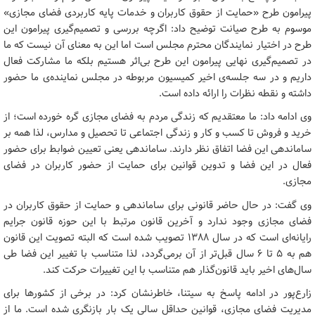
پیرامون طرح «حمایت از حقوق کاربران و خدمات پایه کاربردی فضای مجازی»
موسوم به طرح صیانت توضیح داد: اگرچه بررسی و تصمیم‌گیری پیرامون این
طرح در اختیار نمایندگان محترم مجلس است اما این به معنای آن نیست که ما
در تصمیم‌گیری نهایی پیرامون این طرح بی‌اثر هستیم بلکه ما مشارکت فعال
داریم و در سه جلسه‌ی اخیر کمیسیون مربوطه در مجلس نماینده‌ی ما حضور
داشته و نقطه نظرات را ارائه داده است.
وی ادامه داد: ما معتقدیم که زندگی مردم به فضای مجازی گره خورده است؛ از
خرید و فروش تا کسب و کار و زندگی اجتماعی تا تحصیل و مدارس، لذا همه بر
ساماندهی این فضا اتفاق نظر دارند. ساماندهی یعنی تعیین ضوابط برای حضور
فعال در این فضا و تدوین قوانین برای حمایت از حضور کاربران در فضای
مجازی.
وی گفت: در حال حاضر قانونی برای ساماندهی و حمایت از حقوق کاربران در
فضای مجازی وجود ندارد و آخرین قانون مرتبط با این حوزه قانون جرایم
رایانه‌ای است که در سال 1388 تصویب شده است که البته تصویت این قانون
هم به 5 تا 6 سال قبل‌تر از آن برمی‌گردد، لذا متناسب با تغییر این فضا طی
سال‌های اخیر باید قانون‌گذار هم متناسب با این تغییرات حرکت کند.
زارع‌پور در ادامه پاسخ به سیتنا، خاطرنشان کرد: در برخی از کشورها برای
مدیریت فضای مجازی، قوانین حداقل سالی یک بار بازنگری شده است. ما از