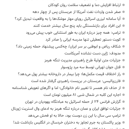
ارتباط افزایش دما و تضعیف سلامت روان کودکان
صفر شدن واردات نفت آمریکا از عربستان پس از چهار دهه
آیا سامانه لیزری اسرائیل رویای مهار موشک‌ها را به واقعیت تبدیل کرد؟
این افراد برای بازنشستگی باید پنج سال بیشتر خدمت کنند
ترامپ: همه چیز درباره ایران به طور استثنایی خوب پیش می‌رود
کویت دستور تعطیلی تنها مدرسه ایرانی را صادر کرد
شکاف ریاض و ابوظبی بر سر ایران/ چه‌کسی پیشنهاد حمله زمینی داد؟
مدودف: ژاپن دست نشانده آمریکاست
جزئیات متن اولیۀ طرح راهبردی مدیریت تنگه هرمز
قتل جوان تهرانی توسط سه مرد پژوسوار
راز اختلاف قیمت مکمل‌ها؛ چرا بیمار در داروخانه بیشتر پول می‌دهد؟
فارن‌پالیسی: عربستان در بن‌بست راهبردی گرفتار شده است
از حذف نام همسر تا تغییر نام خانوادگی؛ اما و اگرهای تعویض شناسنامه
اجاره این کلبه در شمال شبی ۸۱ میلیون تومان است
گزارش فرانس ۲۴ از حمله اسرائیل به عبادتگاه یهودیان در تهران
جزئیات توافق ایران و عمان درباره تنگه هرمز به ادعای وال استریت ژورنال
ترامپ سی سال با این زن دوست بود، حالا به او فحش می‌دهد
وزیر پاکستان به جرم تجاوز به دختران خردسال در انگلیس بازداشت شد!