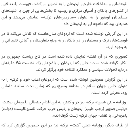
نئوعثمانی و مداخلات خارجی اردوغان را به تصویر می‌کشد، فهرست بلندبالایی
از کشورهای بالکان و آسیای مرکزی و روسیه تا بخش‌هایی از چین با اقلیت‌های
مسلمانان اویغور را به عنوان «سرزمین‌های ترکیه» نمایش می‌دهد و این
هدیه‌ای بود که باغچه لی به اردوغان داد.
در این گزارش نوشته شده است که اردوغان سال‌هاست که تلاش می‌کند تا در
قومیت‌های ترک و مسلمان را در بالکان و به ویژه بلغارستان و آلبانی تغییراتی را
به وجود آورد.
تصویری که در آن نقشه نمایش داده شده است در کاخ ریاست جمهوری در
آنکارا گرفته شده است؛ جایی که اردوغان و باغچه‌لی یک نشست ۴۵ دقیقه‌ای
درباره تحولات سیاسی و عملکرد ائتلاف خود برگزار کردند.
در این گزارش همچنین نوشته شده است که اردوغان اغلب خود و ترکیه را به
عنوان حامی جهان اسلام در منطقه وسیع‌تری که زمانی تحت سلطه عثمانی
بود، معرفی کرده است.
روزنامه «ینی شفق» ترکیه نیز در واکنش به این اقدام جنجالی باغچه‌لی نوشت:
«رئیس‌جمهور (رجب طیب) اردوغان و رئیس حزب حرکت ناسیونالیست (دولت)
باغچه‌لی، با نقشه جهان ترکیه ژست گرفته‌اند».
از طرف دیگر، روزنامه «ینی آکیت» ترکیه نیز در این خصوص گزارش کرد که