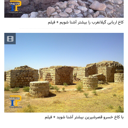
کاخ اربابی گیلانغرب را بیشتر آشنا شویم + فیلم
با کاخ خسرو قصرشیرین بیشتر آشنا شوید + فیلم