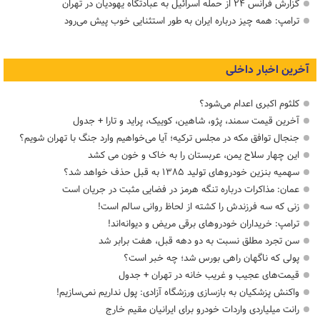
گزارش فرانس ۲۴ از حمله اسرائیل به عبادتگاه یهودیان در تهران
ترامپ: همه چیز درباره ایران به طور استثنایی خوب پیش می‌رود
آخرین اخبار داخلی
کلثوم اکبری اعدام می‌شود؟
آخرین قیمت سمند، پژو، شاهین، کوییک، پراید و تارا + جدول
جنجال توافق مکه در مجلس ترکیه؛ آیا می‌خواهیم وارد جنگ با تهران شویم؟
این چهار سلاح یمن، عربستان را به خاک و خون می کشد
سهمیه بنزین خودروهای تولید ۱۳۸۵ به قبل حذف خواهد شد؟
عمان: مذاکرات درباره تنگه هرمز در فضایی مثبت در جریان است
زنی که سه فرزندش را کشته از لحاظ روانی سالم است!
ترامپ: خریداران خودروهای برقی مریض و دیوانه‌اند!
سن تجرد مطلق نسبت به دو دهه قبل، هفت برابر شد
پولی که ناگهان راهی بورس شد؛ چه خبر است؟
قیمت‌های عجیب و غریب خانه در تهران + جدول
واکنش پزشکیان به بازسازی ورزشگاه آزادی: پول نداریم نمی‌سازیم!
رانت میلیاردی واردات خودرو برای ایرانیان مقیم خارج