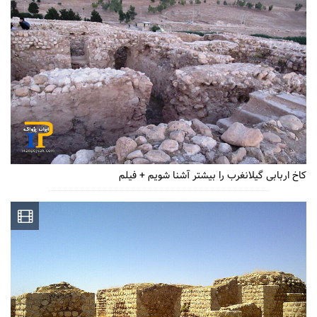
کاخ اربابی گیلانغرب را بیشتر آشنا شویم + فیلم