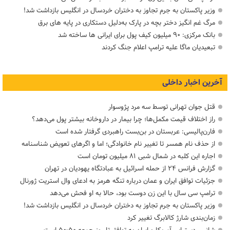
وزیر پاکستان به جرم تجاوز به دختران خردسال در انگلیس بازداشت شد!
مرگ غم انگیز دختر بچه در پارک به‌دلیل دستکاری در پایه های برق
بانک مرکزی: ۹۰ میلیون کیف پول برای ایرانی ها ساخته شد
تبعیدیان ماگا علیه ترامپ اعلام جنگ کردند
آخرین اخبار داخلی
قتل جوان تهرانی توسط سه مرد پژوسوار
راز اختلاف قیمت مکمل‌ها؛ چرا بیمار در داروخانه بیشتر پول می‌دهد؟
فارن‌پالیسی: عربستان در بن‌بست راهبردی گرفتار شده است
از حذف نام همسر تا تغییر نام خانوادگی؛ اما و اگرهای تعویض شناسنامه
اجاره این کلبه در شمال شبی ۸۱ میلیون تومان است
گزارش فرانس ۲۴ از حمله اسرائیل به عبادتگاه یهودیان در تهران
جزئیات توافق ایران و عمان درباره تنگه هرمز به ادعای وال استریت ژورنال
ترامپ سی سال با این زن دوست بود، حالا به او فحش می‌دهد
وزیر پاکستان به جرم تجاوز به دختران خردسال در انگلیس بازداشت شد!
زمان‌بندی شارژ کالابرگ تغییر کرد