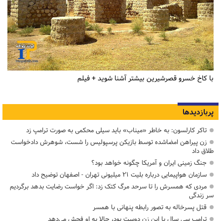
با کاخ خسرو قصرشیرین بیشتر آشنا شوید + فیلم
پربازدیدها
تاکر کارلسون: به خاطر «میناب» باید سیلی محکمی به صورت ترامپ زد
زن پیراهن امضاشده توسط بازیکن پرسپولیس را شست، شوهرش دادخواست
طلاق داد
جنگ زمینی ایران و آمریکا چگونه خواهد بود؟
سازمان هواپیمایی درباره بلیت ۲۱ میلیونی تهران - اصفهان توضیح داد
مردی که همسرش را تا سرحد مرگ کتک زد: اگر خواست رضایت بدهد برگردیم
سر زندگی
قتل پسرخاله به تصور رابطه پنهانی با همسر
ترامپ سی سال با این زن دوست بود، حالا به او فحش می‌دهد