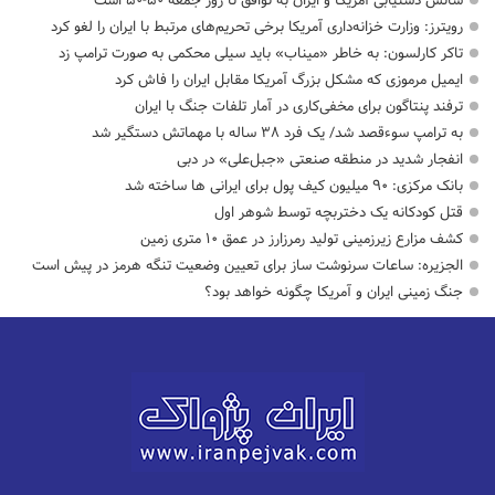
شانس دستیابی آمریکا و ایران به توافق تا روز جمعه ۵۰-۵۰ است
رویترز: وزارت خزانه‌داری آمریکا برخی تحریم‌های مرتبط با ایران را لغو کرد
تاکر کارلسون: به خاطر «میناب» باید سیلی محکمی به صورت ترامپ زد
ایمیل مرموزی که مشکل بزرگ آمریکا مقابل ایران را فاش کرد
ترفند پنتاگون برای مخفی‌کاری در آمار تلفات جنگ با ایران
به ترامپ سوءقصد شد/ یک فرد ۳۸ ساله با مهماتش دستگیر شد
انفجار شدید در منطقه صنعتی «جبل‌علی» در دبی
بانک مرکزی: ۹۰ میلیون کیف پول برای ایرانی ها ساخته شد
قتل کودکانه یک دختربچه توسط شوهر اول
کشف مزارع زیرزمینی تولید رمرزارز در عمق ۱۰ متری زمین
الجزیره: ساعات سرنوشت ساز برای تعیین وضعیت تنگه هرمز در پیش است
جنگ زمینی ایران و آمریکا چگونه خواهد بود؟