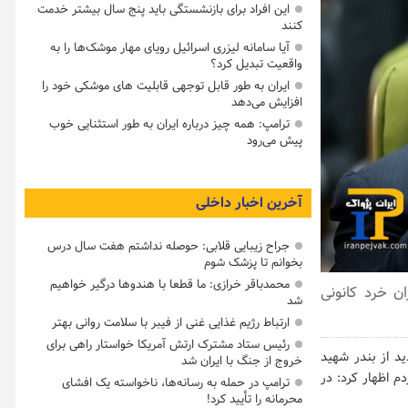
این افراد برای بازنشستگی باید پنج سال بیشتر خدمت
کنند
آیا سامانه لیزری اسرائیل رویای مهار موشک‌ها را به
واقعیت تبدیل کرد؟
ایران به طور قابل توجهی قابلیت های موشکی خود را
افزایش می‌دهد
ترامپ: همه چیز درباره ایران به طور استثنایی خوب
پیش می‌رود
آخرین اخبار داخلی
جراح زیبایی قلابی: حوصله نداشتم هفت سال درس
بخوانم تا پزشک شوم
محمدباقر خرازی: ما قطعا با هندوها درگیر خواهیم
ن خرد کانونی
شد
ارتباط رژیم غذایی غنی از فیبر با سلامت روانی بهتر
رئیس ستاد مشترک ارتش آمریکا خواستار راهی برای
د از بندر شهید
خروج از جنگ با ایران شد
 اظهار کرد: در
ترامپ در حمله‌ به رسانه‌ها، ناخواسته یک افشای
محرمانه را تأیید کرد!