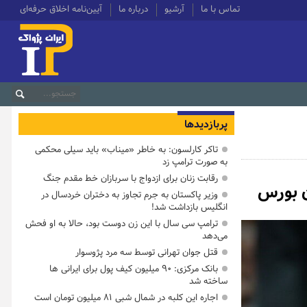
تماس با ما
آرشیو
درباره ما
آیین‌نامه اخلاق حرفه‌ای
پربازدیدها
تاکر کارلسون: به خاطر «میناب» باید سیلی محکمی
به صورت ترامپ زد
رقابت زنان برای ازدواج با سربازان خط مقدم جنگ
ن بورس
وزیر پاکستان به جرم تجاوز به دختران خردسال در
انگلیس بازداشت شد!
ترامپ سی سال با این زن دوست بود، حالا به او فحش
می‌دهد
قتل جوان تهرانی توسط سه مرد پژوسوار
بانک مرکزی: ۹۰ میلیون کیف پول برای ایرانی ها
ساخته شد
اجاره این کلبه در شمال شبی ۸۱ میلیون تومان است