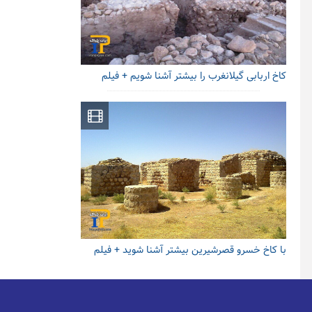
کاخ اربابی گیلانغرب را بیشتر آشنا شویم + فیلم
با کاخ خسرو قصرشیرین بیشتر آشنا شوید + فیلم