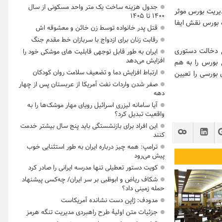
جدول هزینه ساخت یک متر واحد مسکونی از سال
دیریت بورس موثر
۱۴۰۰ تا ۱۴۰۵
اداره بورس نقش ایفا
قتل پدر خانواده توسط زن خائن و معشوقه اش
رقابت زنان برای ازدواج با سربازان خط مقدم جنگ
ع دخالت دستوری
ایران به طور قابل توجهی قابلیت های موشکی خود را
افزایش می‌دهد
 بورس را به هم
ارتباط افزایش دما و تضعیف سلامت روان کودکان
ی بورسی را تعیین
صفر شدن واردات نفت آمریکا از عربستان پس از چهار
دهه
آیا سامانه لیزری اسرائیل رویای مهار موشک‌ها را به
واقعیت تبدیل کرد؟
این افراد برای بازنشستگی باید پنج سال بیشتر خدمت
کنند
ترامپ: همه چیز درباره ایران به طور استثنایی خوب
پیش می‌رود
کویت دستور تعطیلی تنها مدرسه ایرانی را صادر کرد
شکاف ریاض و ابوظبی بر سر ایران/ چه‌کسی پیشنهاد
حمله زمینی داد؟
مدودف: ژاپن دست نشانده آمریکاست
جزئیات متن اولیۀ طرح راهبردی مدیریت تنگه هرمز