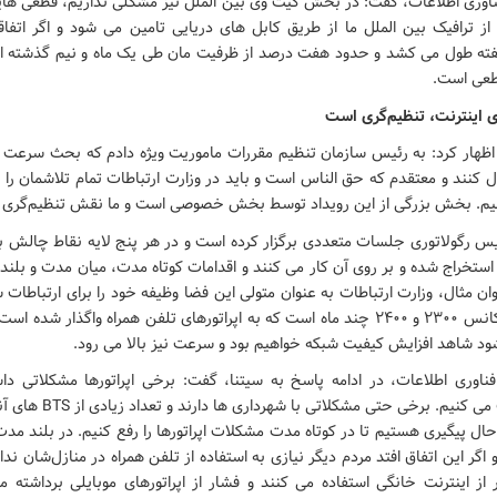
فناوری اطلاعات، گفت: در بخش گیت وی بین الملل نیز مشکلی نداریم، قطعی هایی
 ترافیک بین الملل ما از طریق کابل های دریایی تامین می شود و اگر اتفاقی
ته طول می کشد و حدود هفت درصد از ظرفیت مان طی یک ماه و نیم گذشته از
طعی است.
ی اینترنت، تنظیم‌گری است
ه اظهار کرد: به رئیس سازمان تنظیم مقررات ماموریت ویژه دادم که بحث سرعت 
ل کنند و معتقدم که حق الناس است و باید در وزارت ارتباطات تمام تلاشمان را ا
یم. بخش بزرگی از این رویداد توسط بخش خصوصی است و ما نقش تنظیم‌گری د
ئیس رگولاتوری جلسات متعددی برگزار کرده است و در هر پنج لایه نقاط چالش برا
ستخراج شده و بر روی آن کار می کنند و اقدامات کوتاه مدت، میان مدت و بلن
ن مثال، وزارت ارتباطات به عنوان متولی این فضا وظیفه خود را برای ارتباطات س
در حال حاضر فرکانس 2300 و 2400 چند ماه است که به اپراتورهای تلفن همراه واگذار ش
شود شاهد افزایش کیفیت شبکه خواهیم بود و سرعت نیز بالا می رود.
فناوری اطلاعات، در ادامه پاسخ به سیتنا، گفت: برخی اپراتورها مشکلاتی دا
تجهیزاتشان کمک می کنیم. برخی 
ل پیگیری هستیم تا در کوتاه مدت مشکلات اپراتورها را رفع کنیم. در بلند مدت 
و اگر این اتفاق افتد مردم دیگر نیازی به استفاده از تلفن همراه در منازل‌شان ندا
از اینترنت خانگی استفاده می کنند و فشار از اپراتورهای موبایلی برداشته 