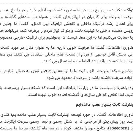
ژواک، دکتر عیسی زارع پور، در نخستین نشست رسانه‌ای خود و در پاسخ به سوا
عت اینترنت برای کاربران در اپراتورهای ثابت و همراه طی ماه‌های گذشته و
برای اعمال رشد ترافیک داخلی و کاهش ترافیک بین الملل، گفت: ما چنین س
رویس دهنده داخلی با کیفیت باشد و بتواند نیاز مردم را برطرف کند، می‌تواند خد
آنها حمایت می‌کنیم اما به این معنا نیست که بخواهیم برای ترافیک خارجی محدودی
فناوری اطلاعات، گفت: ما ظرفیت خوبی داریم اما به عنوان مثال در مورد نسخه
ی بخش قابل توجهی از مردم از نسخه های داخلی استفاده می کنند. من مع
و با کیفیت ارائه دهد قطعا مردم استقبال می کنند.
 موضوع شبکه اینترنت، اظهار کرد: ما با توسعه پروژه فیبر نوری به دنبال افزای
واند سرعت داشته باشد و سرعت نامحدود می شود.
: راهبرد و سیاست ما در وزارت ارتباطات این است که شبکه بسیار پرسرعت، با
کنیم، اما اتفاقی که طی سال‌های گذشته افتاده خوب نبوده است.
نترنت ثابت بسیار عقب مانده‌ایم
فناوری اطلاعات، گفت: در حوزه توسعه اینترنت ثابت بسیار عقب مانده‌ایم؛ کندی 
ند روز پیش یکی از مراجعی که به شکل رسمی و نیمه رسمی سرعت اینترنت در 
اندازه گیری می‌کند (speedtest)، نتایج خود را منتشر کرده و در سه ماه گذشته تقریبا ما و