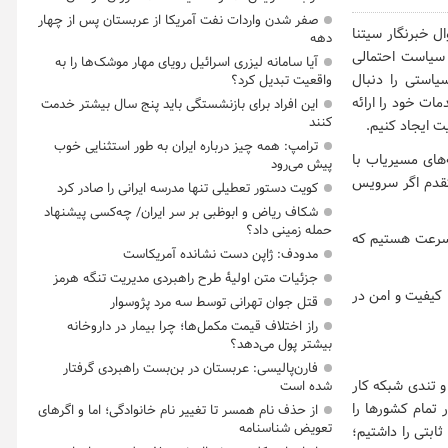
صفر شدن واردات نفت آمریکا از عربستان پس از چهار
ل خبرنگار سیتنا
دهه
 سیاست احتمالی
آیا سامانه لیزری اسرائیل رویای مهار موشک‌ها را به
یاستی را دنبال
واقعیت تبدیل کرد؟
مات خود را ارائه
این افراد برای بازنشستگی باید پنج سال بیشتر خدمت
کنند
ت ایجاد کنیم.
ترامپ: همه چیز درباره ایران به طور استثنایی خوب
‌های مسیریاب با
پیش می‌رود
تقدم اگر سرویس
کویت دستور تعطیلی تنها مدرسه ایرانی را صادر کرد
شکاف ریاض و ابوظبی بر سر ایران/ چه‌کسی پیشنهاد
حمله زمینی داد؟
ش سرعت هستیم که
مدودف: ژاپن دست نشانده آمریکاست
جزئیات متن اولیۀ طرح راهبردی مدیریت تنگه هرمز
 کیفیت و امن در
قتل جوان تهرانی توسط سه مرد پژوسوار
راز اختلاف قیمت مکمل‌ها؛ چرا بیمار در داروخانه
بیشتر پول می‌دهد؟
فارن‌پالیسی: عربستان در بن‌بست راهبردی گرفتار
و تندی شبکه کار
شده است
تمام کشورها را
از حذف نام همسر تا تغییر نام خانوادگی؛ اما و اگرهای
تعویض شناسنامه
ضعیت ثابتی را داشتیم؛