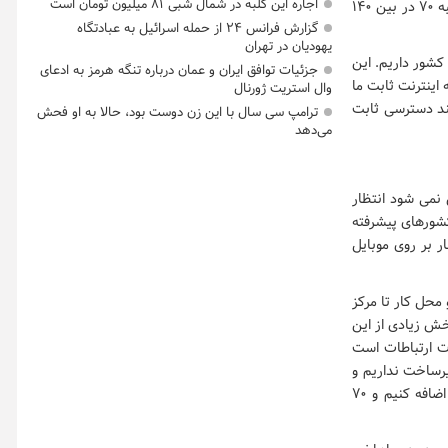
اجاره این کلبه در شمال شبی ۸۱ میلیون تومان است
در مرداد ماه رتبه 74 بوده است و در شهریور 70 شده است و بعد 73 شدیم و در حال حاضر به رتبه 70 در بین 140
گزارش فرانس ۲۴ از حمله اسرائیل به عبادتگاه
یهودیان در تهران
ی، اظهار کرد: در عین حال در حوزه ثابت وضعیت بسیار نامناسبی داریم که رتبه 142 در بین 180 کشور داریم. این
جزئیات توافق ایران و عمان درباره تنگه هرمز به ادعای
سال گذشته در حوزه توسعه اینترنت ثابت ما
وال استریت ژورنال
ند دسترسی ثابت
ترامپ سی سال با این زن دوست بود، حالا به او فحش
می‌دهد
 نمی شود انتظار
کشورهای پیشرفته
 بر روی موبایل
سترسی است که از منزل و محل کار تا مرکز
خش زیادی از این
ت ارتباطات است
رساخت نداریم و
نزدیک به 34 ترابیت بر ثانیه ظرفیت داریم و برنامه ما این است تا ظرف سال 1401، 20 ترابیت اضافه کنیم و 70