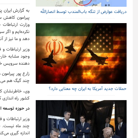
به گزارش ایران پ
دریافت عوارض از تنگه باب‌المندب توسط انصاراللّه
پیرامون کاهش سر
وزارت ارتباطات 
نکرده‌ایم و اگر س
دهد و ما نیز از 
وزیر ارتباطات و 
وجود مشابه خارج
دهنده سرویس خوب 
زارع پور پیرامون
چند گیگ هم می ت
حملات جدید آمریکا به ایران چه معنایی دارد؟
وی، خاطرنشان کرد
کشور راه اندازی 
در حوزه توسعه ای
وزیر ارتباطات و 
چند ماه نیست. چ