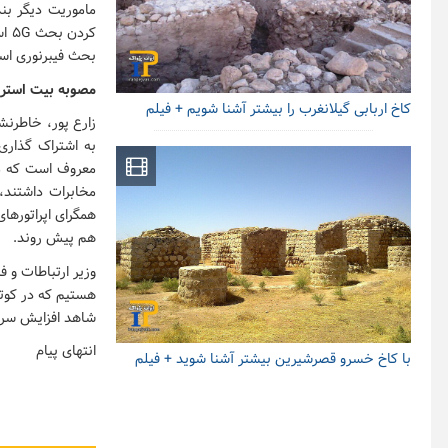
ماموریت دیگر بن
بحث فیبرنوری اس
مصوبه بیت استری
کاخ اربابی گیلانغرب را بیشتر آشنا شویم + فیلم
زارع پور، خاطرن
معروف است که متا
همگرای اپراتورها
هم پیش روند.
وزیر ارتباطات و 
هستیم که در کوتا
شاهد افزایش سرع
انتهای پیام
با کاخ خسرو قصرشیرین بیشتر آشنا شوید + فیلم