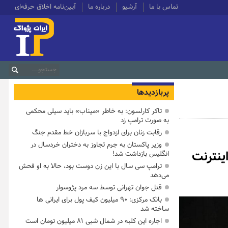
تماس با ما
آرشیو
درباره ما
آیین‌نامه اخلاق حرفه‌ای
پربازدیدها
تاکر کارلسون: به خاطر «میناب» باید سیلی محکمی
به صورت ترامپ زد
رقابت زنان برای ازدواج با سربازان خط مقدم جنگ
وزیر پاکستان به جرم تجاوز به دختران خردسال در
ینترنت
انگلیس بازداشت شد!
ترامپ سی سال با این زن دوست بود، حالا به او فحش
می‌دهد
قتل جوان تهرانی توسط سه مرد پژوسوار
بانک مرکزی: ۹۰ میلیون کیف پول برای ایرانی ها
ساخته شد
اجاره این کلبه در شمال شبی ۸۱ میلیون تومان است