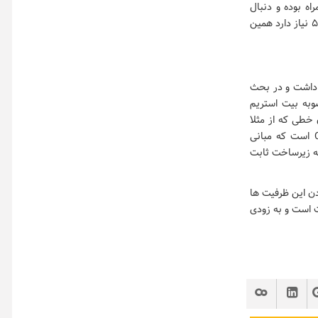
اه بوده و دنبال
کردن بحث 5G است تا به سرعت زیرساخت ها در کشور فراهم شود. یکی از زیرساخت هایی که 5G نیاز دارد همین
 داشت و در بحث
خابرات ایران و FCP هاست که به مصوبه بیت استریم
 خطی که از مثلا
مخابرات داشتند، از سرویس دهنده دیگری سرویس دریافت کنند و مصوبه دیگر مصوبه CNSP است که مبانی
عه زیرساخت ثابت
دن این ظرفیت ها
ت است و به زودی